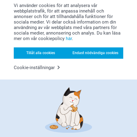
Vad gör en personlig barnbok så speciell?
Vi använder cookies för att analysera vår
webbplatstrafik, för att anpassa innehåll och
Barnet som hjälte: I en personlig sagobok blir barnet
annonser och för att tillhandahålla funktioner för
huvudpersonen, vilket stärker självförtroendet och gör
sociala medier. Vi delar också information om din
läsningen extra engagerande.
användning av vår webbplats med våra partners för
sociala medier, annonsering och analys. Du kan läsa
Lär känna bokstäverna: Genom att presentera barnets
mer om vår cookiepolicy
här
.
namn med hjälp av bokstäver och rim blir läsningen
både lärorik och underhållande.
Tillåt alla cookies
Endast nödvändiga cookies
Passar alla åldrar: Oavsett om det är ett litet barn som
precis börjat intressera sig för böcker eller ett äldre
Cookie-inställningar
barn som älskar sagor, är en personlig bok en
uppskattad present.
Perfekt gåva för dop och födelsedagar
Letar du efter en unik och minnesvärd present? En
personlig barnbok är idealisk för dop och födelsedagar.
Varför inte ge en egen bok till varje syskon? Boken blir ett
fint minne som barnet kan spara och läsa om och om igen.