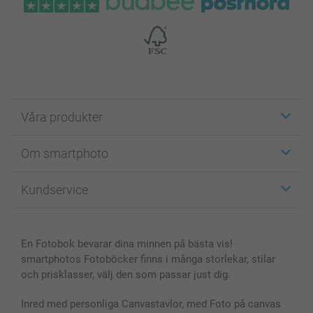
Våra produkter
Etiketter
Om smartphoto
Fotokort
Fotopresenter
Om smartphoto
Kundservice
Fotoböcker
För affiliates
Canvas & Väggdekoration
Allmän integritetspolicy
Kontakta oss & FAQ
Bilder, Fotoförstoring & Fotohäften
Cookie Policy
smartgaranti
En Fotobok bevarar dina minnen på bästa vis!
Skal till Mobil & Surfplatta
Sitemap
smartbonus
smartphotos Fotoböcker finns i många storlekar, stilar
MyNameBook
Villkor och garantier
Priser & betalning
och prisklasser, välj den som passar just dig.
Fotoalmanackor & Fotoagenda
Investor Relations
Status på beställningar
Fotoramar & Tillbehör
Inred med personliga Canvastavlor, med Foto på canvas