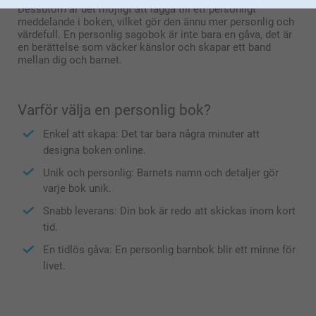
Dessutom är det möjligt att lägga till ett personligt
meddelande i boken, vilket gör den ännu mer personlig och
värdefull. En personlig sagobok är inte bara en gåva, det är
en berättelse som väcker känslor och skapar ett band
mellan dig och barnet.
Varför välja en personlig bok?
Enkel att skapa: Det tar bara några minuter att
designa boken online.
Unik och personlig: Barnets namn och detaljer gör
varje bok unik.
Snabb leverans: Din bok är redo att skickas inom kort
tid.
En tidlös gåva: En personlig barnbok blir ett minne för
livet.