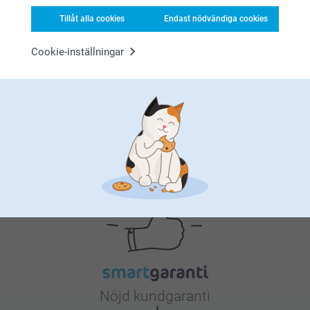
Tillåt alla cookies
Endast nödvändiga cookies
Personliga presenter är det perfekta sättet att visa någon
Cookie-inställningar
hur mycket den betyder för dig. Med en genomtänkt och
speciell gåva kommer mottagaren att känna sig riktigt
uppskattad. Oavsett ålder och intressen ger en pe…
Mer
Varför
smartphoto
?
Nöjd kundgaranti