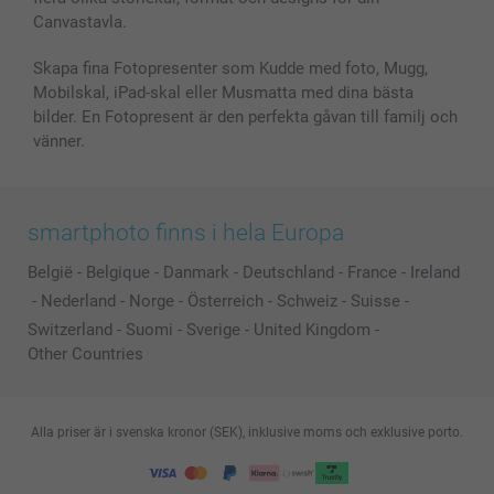
Canvastavla.
Skapa fina Fotopresenter som Kudde med foto, Mugg,
Mobilskal, iPad-skal eller Musmatta med dina bästa
bilder. En Fotopresent är den perfekta gåvan till familj och
vänner.
smartphoto finns i hela Europa
België
-
Belgique
-
Danmark
-
Deutschland
-
France
-
Ireland
-
Nederland
-
Norge
-
Österreich
-
Schweiz
-
Suisse
-
Switzerland
-
Suomi
-
Sverige
-
United Kingdom
-
Other Countries
Alla priser är i svenska kronor (SEK), inklusive moms och exklusive porto.