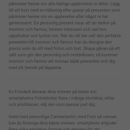
påminner henne om alla härliga upplevelser ni delat. Lägg
till ett kort med en hälsning eller gravyr på presenten som
påminner henne om en upplevelse eller något ni har
gemensamt. En personlig present visar att du tänker på
mormor och farmor, hennes intressen och vad hon
uppskattar och tycker om. När du väl har valt den perfekta
presenten till mormor och farmor kan du designa den
precis som du vill med foton och text. Skapa gåvan på ett
sätt som gör den personlig och omtänksam, så kommer
mormor och farmor att minnas både presenten och dig
med ett leende på läpparna.
En Fotobok bevarar dina minnen på bästa vis!
smartphotos Fotoböcker finns i många storlekar, stilar
och prisklasser, välj den som passar just dig.
Inred med personliga Canvastavlor, med Foto på canvas
kan du föreviga dina bästa minnen. smartphoto erbjuder
flera olika storlekar, format och designs för din