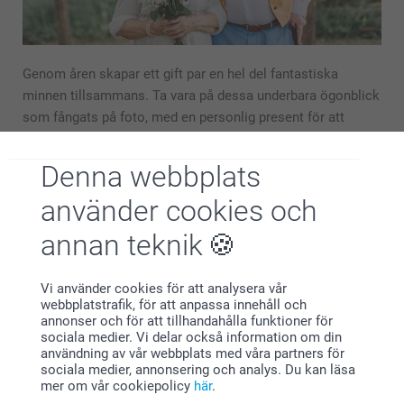
Genom åren skapar ett gift par en hel del fantastiska
minnen tillsammans. Ta vara på dessa underbara ögonblick
som fångats på foto, med en personlig present för att
minnas tillbaka och få minnet att vara för evigt. Vi…
Mer
Denna webbplats
Presenter som passar alla!
använder cookies och
annan teknik
Vi använder cookies för att analysera vår
webbplatstrafik, för att anpassa innehåll och
annonser och för att tillhandahålla funktioner för
sociala medier. Vi delar också information om din
användning av vår webbplats med våra partners för
sociala medier, annonsering och analys. Du kan läsa
mer om vår cookiepolicy
här
.