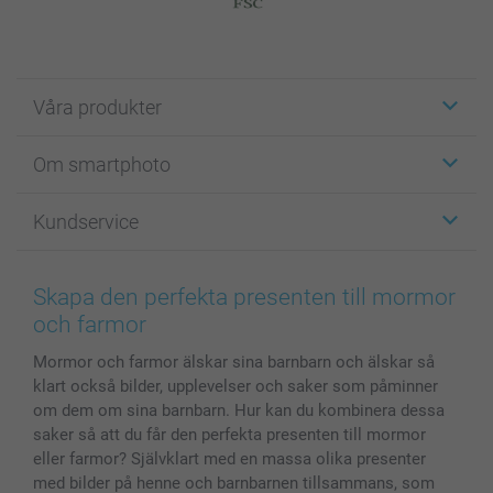
Våra produkter
Etiketter
Om smartphoto
Fotokort
Fotopresenter
Om smartphoto
Kundservice
Fotoböcker
För affiliates
Canvas & Väggdekoration
Allmän integritetspolicy
Kontakta oss & FAQ
Bilder, Fotoförstoring & Fotohäften
Cookie Policy
smartgaranti
Skapa den perfekta presenten till mormor
Skal till Mobil & Surfplatta
Sitemap
smartbonus
och farmor
MyNameBook
Villkor och garantier
Priser & betalning
Mormor och farmor älskar sina barnbarn och älskar så
Fotoalmanackor & Fotoagenda
Investor Relations
Status på beställningar
klart också bilder, upplevelser och saker som påminner
Fotoramar & Tillbehör
om dem om sina barnbarn. Hur kan du kombinera dessa
Presentkort
saker så att du får den perfekta presenten till mormor
Alla fotoprodukter
eller farmor? Självklart med en massa olika presenter
med bilder på henne och barnbarnen tillsammans, som