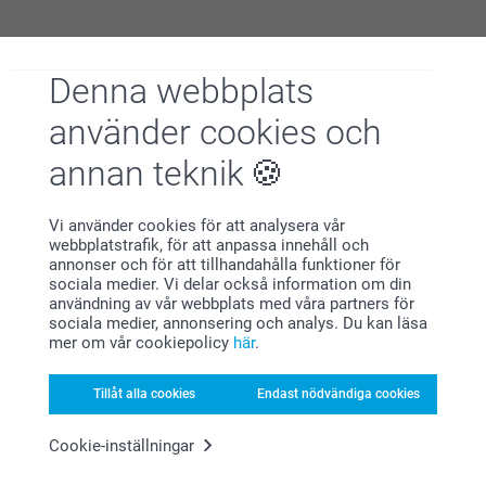
2022-06-09
15:00
Denna webbplats
Hej Therese
Anna,
Åh vad glada vi blir av att läsa detta omdöme av våra
2022-04-25
Multikort.
använder cookies och
Stort tack för dina 5 stjärnor! De är verkligen fina
Inte nöjd med bilderna på korten. För dålig upplösning men
tackkort som gärna bevaras som ett minne från den
annan teknik
tyvärr inte tillräckligt dålig (man får ju meddelande om det
speciella dagen.
annars)
Vi önskar dig en fin dag!
Vi använder cookies för att analysera vår
Visa reaktioner
Varma hälsningar,
webbplatstrafik, för att anpassa innehåll och
Johanna, Smartphoto
annonser och för att tillhandahålla funktioner för
sociala medier. Vi delar också information om din
2022-04-26
användning av vår webbplats med våra partners för
15:36
sociala medier, annonsering och analys. Du kan läsa
Hej Anna,
mer om vår cookiepolicy
här
.
cecilia hallengärd,
Tack för din feedback.
2021-11-10
Tveka inte att kontakta vår kundservice om du har
några frågor eller funderingar kring din beställning,
Väldigt fin
Tillåt alla cookies
Endast nödvändiga cookies
vår hemsida mm - så ska vi försöka hjälpa dig på
bästa vis.
Visa reaktioner
Önskar dig en fin dag.
Cookie-inställningar
Varma hälsningar,
2021-11-10