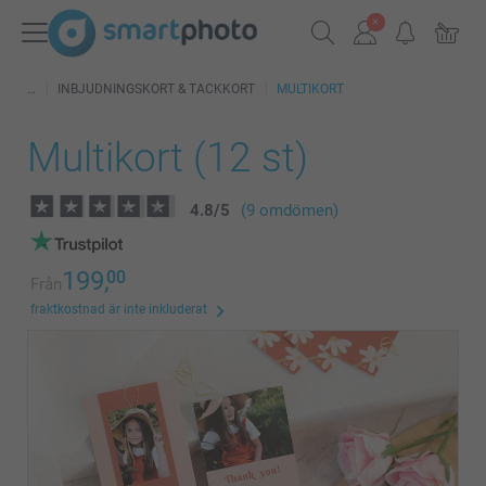
INBJUDNINGSKORT & TACKKORT
MULTIKORT
Multikort (12 st)
4.8
/
5
(9 omdömen)
199,
00
Från
fraktkostnad är inte inkluderat