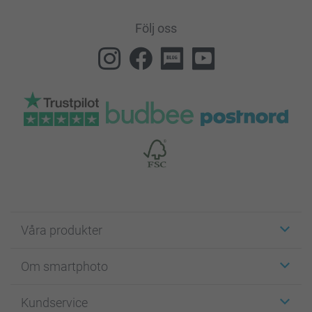
Följ oss
Våra produkter
Etiketter
Om smartphoto
Fotokort
Fotopresenter
Om smartphoto
Kundservice
Fotoböcker
För affiliates