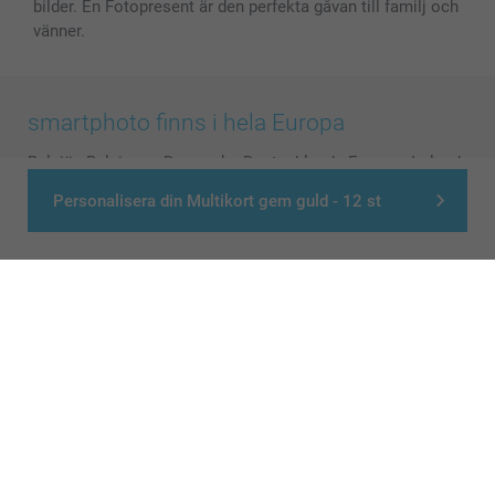
bilder. En Fotopresent är den perfekta gåvan till familj och
vänner.
smartphoto finns i hela Europa
België
-
Belgique
-
Danmark
-
Deutschland
-
France
-
Ireland
-
Nederland
-
Norge
-
Österreich
-
Schweiz
-
Suisse
-
Personalisera din Multikort gem guld - 12 st
Switzerland
-
Suomi
-
Sverige
-
United Kingdom
-
Other Countries
Alla priser är i svenska kronor (SEK), inklusive moms och exklusive porto.
© smartphoto group. All rights reserved