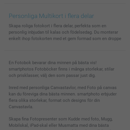
Canvas & Väggdekoration
Allmän integritetspolicy
Kontakta oss & FAQ
Bilder, Fotoförstoring & Fotohäften
Cookie Policy
smartgaranti
Personliga Multikort i flera delar
Skal till Mobil & Surfplatta
Sitemap
smartbonus
Skapa roliga fotokort i flera delar, perfekta som en
MyNameBook
Villkor och garantier
Priser & betalning
personlig inbjudan til kalas och födelsedag. Du monterar
Fotoalmanackor & Fotoagenda
Investor Relations
Status på beställningar
enkelt ihop fotokorten med et gem formad som en droppe
Fotoramar & Tillbehör
Presentkort
Alla fotoprodukter
En Fotobok bevarar dina minnen på bästa vis!
smartphotos Fotoböcker finns i många storlekar, stilar
och prisklasser, välj den som passar just dig.
Inred med personliga Canvastavlor, med Foto på canvas
kan du föreviga dina bästa minnen. smartphoto erbjuder
flera olika storlekar, format och designs för din
Canvastavla.
Skapa fina Fotopresenter som Kudde med foto, Mugg,
Mobilskal, iPad-skal eller Musmatta med dina bästa