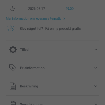
2026-08-17
49,00
Mer information om leveransalternativ
Blev något fel?
Få en ny produkt gratis
Tillval
Ge ditt Multikort ett extra festligt utseende
Prisinformation
eller en modern, stilren look genom att
välja gnistrande eller matt texturerat
papper
Alla priser är i svenska kronor (SEK), inklusive moms och
Beskrivning
exklusive porto.
2,00/styck
Priser på tillval och tillgänglighet
Specifikationer