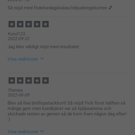
Papper 160 g
Så nöjd med födelsedagskalas/inbjudningskorten 💕
Lyxig Vit
Gnistrande papper 120 g
Kund123,
2022-09-22
Gnistrande vit
Jag blev väldigt nöjd med resultatet
Gnistrande Silver
Gnistrande Blå
Gnistrande Guld
Visa reaktioner
Kuvertförslutning med trekantig flik
2022-09-23
09:13
Hej,
Therese,
Stort tack för dina 5 stjärnor och omdöme, kul att du
2022-06-09
är nöjd med dina multikort!
Vi önskar dig en fin helg!
Blev så fina bröllopstackkort! Så nöjd! Fick först hälften så
Varma hälsningar,
många gem men kundtjänst var så hjälpsamma och
Miia på Smartphoto
skickade resten av gemen så de kom fram någon dag efter!
:)
Visa reaktioner