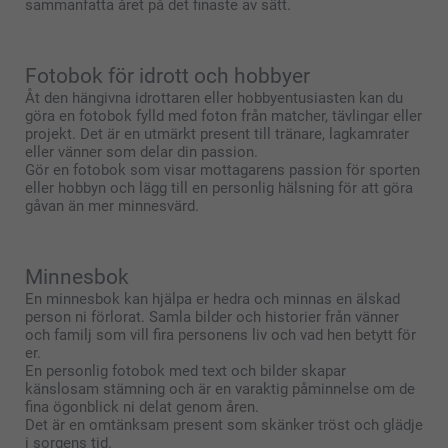
sammanfatta året på det finaste av sätt.
Fotobok för idrott och hobbyer
Åt den hängivna idrottaren eller hobbyentusiasten kan du
göra en fotobok fylld med foton från matcher, tävlingar eller
projekt. Det är en utmärkt present till tränare, lagkamrater
eller vänner som delar din passion.
Gör en fotobok som visar mottagarens passion för sporten
eller hobbyn och lägg till en personlig hälsning för att göra
gåvan än mer minnesvärd.
Minnesbok
En minnesbok kan hjälpa er hedra och minnas en älskad
person ni förlorat. Samla bilder och historier från vänner
och familj som vill fira personens liv och vad hen betytt för
er.
En personlig fotobok med text och bilder skapar
känslosam stämning och är en varaktig påminnelse om de
fina ögonblick ni delat genom åren.
Det är en omtänksam present som skänker tröst och glädje
i sorgens tid.