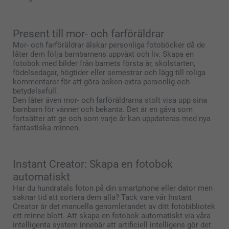
Present till mor- och farföräldrar
Mor- och farföräldrar älskar personliga fotoböcker då de
låter dem följa barnbarnens uppväxt och liv. Skapa en
fotobok med bilder från barnets första år, skolstarten,
födelsedagar, högtider eller semestrar och lägg till roliga
kommentarer för att göra boken extra personlig och
betydelsefull.
Den låter även mor- och farföräldrarna stolt visa upp sina
barnbarn för vänner och bekanta. Det är en gåva som
fortsätter att ge och som varje år kan uppdateras med nya
fantastiska minnen.
Instant Creator: Skapa en fotobok
automatiskt
Har du hundratals foton på din smartphone eller dator men
saknar tid att sortera dem alla? Tack vare vår Instant
Creator är det manuella genomletandet av ditt fotobibliotek
ett minne blott. Att skapa en fotobok automatiskt via våra
intelligenta system innebär att artificiell intelligens gör det