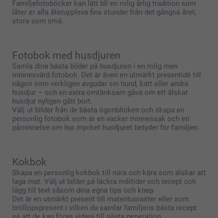
Familjefotoböcker kan lätt bli en rolig årlig tradition som
låter er alla återuppleva fina stunder från det gångna året,
stora som små.
Fotobok med husdjuren
Samla dina bästa bilder på husdjuren i en rolig men
minnesvärd fotobok. Det är även en utmärkt presentidé till
någon som verkligen avgudar sin hund, katt eller andra
husdjur – och en extra omtänksam gåva om ett älskat
husdjur nyligen gått bort.
Välj ut bilder från de bästa ögonblicken och skapa en
personlig fotobok som är en vacker minnessak och en
påminnelse om hur mycket husdjuret betyder för familjen.
Kokbok
Skapa en personlig kokbok till nära och kära som älskar att
laga mat. Välj ut bilder på läckra måltider och recept och
lägg till text såsom dina egna tips och knep.
Det är en utmärkt present till matentusiaster eller som
bröllopspresent i vilken du samlar familjens bästa recept
så att de kan föras vidare till nästa generation.