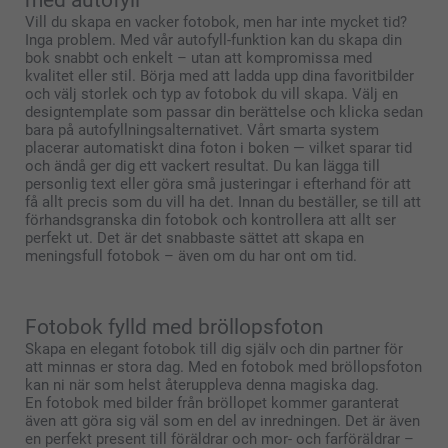
Vill du skapa en vacker fotobok, men har inte mycket tid?
Inga problem. Med vår autofyll-funktion kan du skapa din
bok snabbt och enkelt – utan att kompromissa med
kvalitet eller stil. Börja med att ladda upp dina favoritbilder
och välj storlek och typ av fotobok du vill skapa. Välj en
designtemplate som passar din berättelse och klicka sedan
bara på autofyllningsalternativet. Vårt smarta system
placerar automatiskt dina foton i boken — vilket sparar tid
och ändå ger dig ett vackert resultat. Du kan lägga till
personlig text eller göra små justeringar i efterhand för att
få allt precis som du vill ha det. Innan du beställer, se till att
förhandsgranska din fotobok och kontrollera att allt ser
perfekt ut. Det är det snabbaste sättet att skapa en
meningsfull fotobok – även om du har ont om tid.
Fotobok fylld med bröllopsfoton
Skapa en elegant fotobok till dig själv och din partner för
att minnas er stora dag. Med en fotobok med bröllopsfoton
kan ni när som helst återuppleva denna magiska dag.
En fotobok med bilder från bröllopet kommer garanterat
även att göra sig väl som en del av inredningen. Det är även
en perfekt present till föräldrar och mor- och farföräldrar –