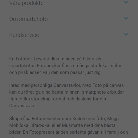
Våra produkter
Etiketter
Om smartphoto
Fotokort
Fotopresenter
Om smartphoto
Kundservice
Fotoböcker
För affiliates
Canvas & Väggdekoration
Allmän integritetspolicy
Kontakta oss & FAQ
Bilder, Fotoförstoring & Fotohäften
Cookie Policy
smartgaranti
En Fotobok bevarar dina minnen på bästa vis!
Skal till Mobil & Surfplatta
Sitemap
smartbonus
smartphotos Fotoböcker finns i många storlekar, stilar
MyNameBook
Villkor och garantier
Priser & betalning
och prisklasser, välj den som passar just dig.
Fotoalmanackor & Fotoagenda
Investor Relations
Status på beställningar
Fotoramar & Tillbehör
Inred med personliga Canvastavlor, med Foto på canvas
kan du föreviga dina bästa minnen. smartphoto erbjuder
Presentkort
flera olika storlekar, format och designs för din
Alla fotoprodukter
Canvastavla.
Skapa fina Fotopresenter som Kudde med foto, Mugg,
Mobilskal, iPad-skal eller Musmatta med dina bästa
bilder. En Fotopresent är den perfekta gåvan till familj och