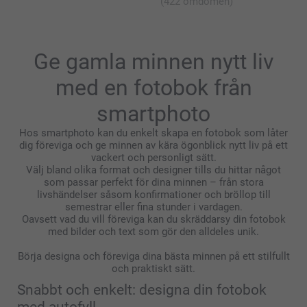
(422 omdömen)
som den ska vara, är du givetvis välkommen att
kontakta oss så kikar vi närmare på problemet!
Varmt välkommen åter!
Varma hälsningar
Ge gamla minnen nytt liv
Kirsi @smartphoto
med en fotobok från
smartphoto
Hos smartphoto kan du enkelt skapa en fotobok som låter
dig föreviga och ge minnen av kära ögonblick nytt liv på ett
vackert och personligt sätt.
Välj bland olika format och designer tills du hittar något
som passar perfekt för dina minnen – från stora
livshändelser såsom konfirmationer och bröllop till
semestrar eller fina stunder i vardagen.
Oavsett vad du vill föreviga kan du skräddarsy din fotobok
med bilder och text som gör den alldeles unik.
Börja designa och föreviga dina bästa minnen på ett stilfullt
och praktiskt sätt.
Snabbt och enkelt: designa din fotobok
med autofyll