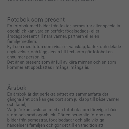
Fotobok som present
En fotobok med bilder från fester, semestrar eller speciella
ögonblick kan vara en perfekt födelsedags- eller
årsdagspresent till nära vänner, partnern eller en
familjemedlem.
Fyll den med foton som visar er vänskap, kärlek och delade
upplevelser, och lägg sedan till text som gör fotoboken
ännu mer personlig.
Det är en present som är full av kära minnen och en som
kommer att uppskattas i många, många år.
Årsbok
En årsbok är det perfekta sättet att sammanfatta det
gångna året och kan ges bort som julklapp till både vänner
och familj.
Varje år kan avslutas med en fotobok som förevigar både
stora och små ögonblick. Gör en personlig fotobok av
bilder från semestrar, födelsedagar och alla viktiga
händelser i familjen och gör det till en tradition att