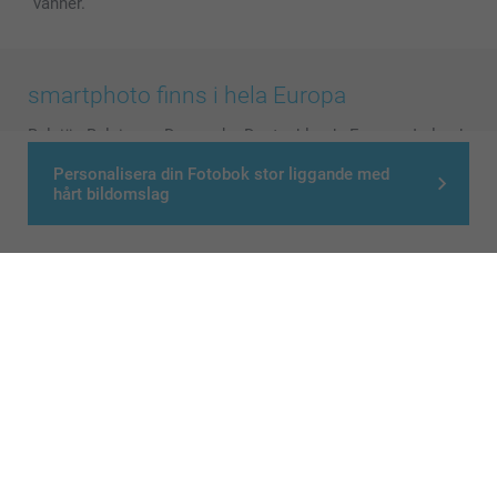
vänner.
smartphoto finns i hela Europa
België
-
Belgique
-
Danmark
-
Deutschland
-
France
-
Ireland
-
Nederland
-
Norge
-
Österreich
-
Schweiz
-
Suisse
-
Personalisera din Fotobok stor liggande med
Switzerland
-
Suomi
-
Sverige
-
United Kingdom
-
hårt bildomslag
Other Countries
Alla priser är i svenska kronor (SEK), inklusive moms och exklusive porto.
© smartphoto group. All rights reserved