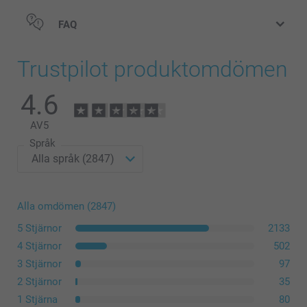
Matt Premiumpapper 300 g
Blankt Premiumpapper 300 g
FAQ
Trustpilot produktomdömen
Modern Presentationsbox
4.6
199,00/styck
Från
AV
5
Priser på tillval och tillgänglighet
Språk
storlek L eller XL
Alla omdömen (2847)
5 Stjärnor
2133
4 Stjärnor
502
3 Stjärnor
97
2 Stjärnor
35
1 Stjärna
80