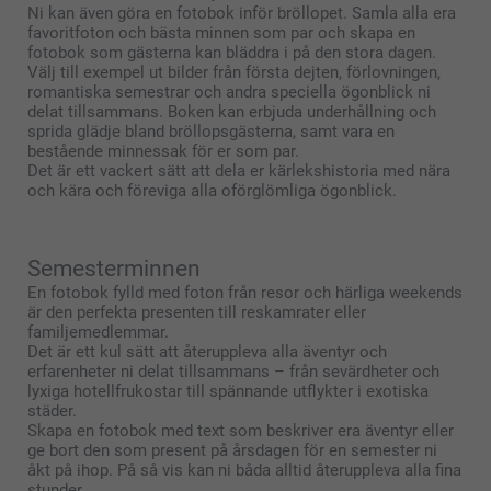
Ni kan även göra en fotobok inför bröllopet. Samla alla era
favoritfoton och bästa minnen som par och skapa en
fotobok som gästerna kan bläddra i på den stora dagen.
Välj till exempel ut bilder från första dejten, förlovningen,
romantiska semestrar och andra speciella ögonblick ni
delat tillsammans. Boken kan erbjuda underhållning och
sprida glädje bland bröllopsgästerna, samt vara en
bestående minnessak för er som par.
Det är ett vackert sätt att dela er kärlekshistoria med nära
och kära och föreviga alla oförglömliga ögonblick.
Semesterminnen
En fotobok fylld med foton från resor och härliga weekends
är den perfekta presenten till reskamrater eller
familjemedlemmar.
Det är ett kul sätt att återuppleva alla äventyr och
erfarenheter ni delat tillsammans – från sevärdheter och
lyxiga hotellfrukostar till spännande utflykter i exotiska
städer.
Skapa en fotobok med text som beskriver era äventyr eller
ge bort den som present på årsdagen för en semester ni
åkt på ihop. På så vis kan ni båda alltid återuppleva alla fina
stunder.