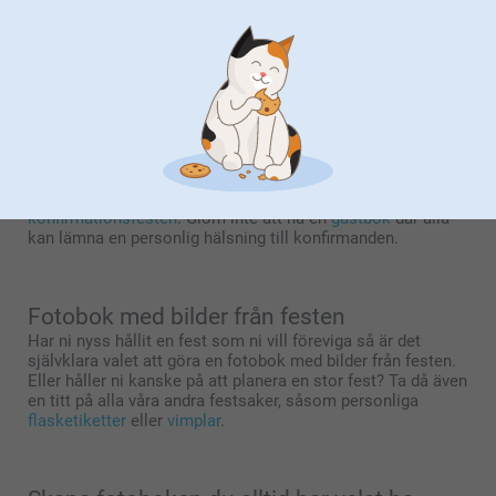
till vuxen, och den medför många minnen som förtjänar att
bevaras. Gör en konfirmationsbok med bilder från den stora
dagen, talen, festen och på de viktigaste gästerna.
Du kan inkludera personliga hälsningar, bibelverser eller
citat som gjorde dagen extra speciell.
Den här fotoboken kan ges som present till konfirmanden
och är en varaktig påminnelse om den stora dagen som
kommer att uppskattas i många år framöver.
Är det snart dags för konfirmation?
Ta då en titt på vårt stora utbud av produkter för
konfirmationsfesten
. Glöm inte att ha en
gästbok
där alla
kan lämna en personlig hälsning till konfirmanden.
Fotobok med bilder från festen
Har ni nyss hållit en fest som ni vill föreviga så är det
självklara valet att göra en fotobok med bilder från festen.
Eller håller ni kanske på att planera en stor fest? Ta då även
en titt på alla våra andra festsaker, såsom personliga
flasketiketter
eller
vimplar
.