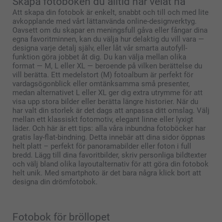
Skapa fotoboken du alltid har velat ha
Att skapa din fotobok är enkelt, snabbt och till och med lite
avkopplande med vårt lättanvända online-designverktyg.
Oavsett om du skapar en meningsfull gåva eller fångar dina
egna favoritminnen, kan du välja hur delaktig du vill vara —
designa varje detalj själv, eller låt vår smarta autofyll-
funktion göra jobbet åt dig. Du kan välja mellan olika
format — M, L eller XL — beroende på vilken berättelse du
vill berätta. Ett medelstort (M) fotoalbum är perfekt för
vardagsögonblick eller omtänksamma små presenter,
medan alternativet L eller XL ger dig extra utrymme för att
visa upp stora bilder eller berätta längre historier. När du
har valt din storlek är det dags att anpassa ditt omslag. Välj
mellan ett klassiskt fotomotiv, elegant linne eller lyxigt
läder. Och här är ett tips: alla våra inbundna fotoböcker har
gratis lay-flat-bindning. Detta innebär att dina sidor öppnas
helt platt – perfekt för panoramabilder eller foton i full
bredd. Lägg till dina favoritbilder, skriv personliga bildtexter
och välj bland olika layoutalternativ för att göra din fotobok
helt unik. Med smartphoto är det bara några klick bort att
designa din drömfotobok.
Fotobok för bröllopet