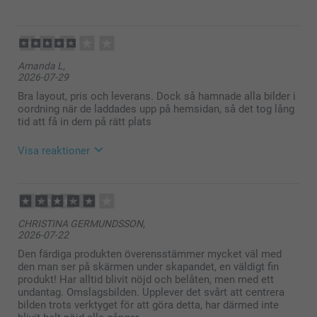
2026-07-30
12:13
Hej Malin,
Amanda L,
Stort tack för dina ⭐️⭐️⭐️⭐️⭐️ och omdöme av våra
2026-07-29
fotoböcker. Det är ett så fint sätt att samla ihop sina
minnen och skapa sin egen berättelse i bilder. Tack
Bra layout, pris och leverans. Dock så hamnade alla bilder i
för att du valt att beställa hos oss.
oordning när de laddades upp på hemsidan, så det tog lång
Soliga hälsningar
tid att få in dem på rätt plats
Kirsi @smartphoto
Visa reaktioner
2026-07-30
12:12
Hej Amanda,
CHRISTINA GERMUNDSSON,
2026-07-22
Vad roligt att du blev nöjd med layouten, priset och
leveransen av din fotobok!
Den färdiga produkten överensstämmer mycket väl med
den man ser på skärmen under skapandet, en väldigt fin
Samtidigt förstår vi verkligen att det blev
produkt! Har alltid blivit nöjd och belåten, men med ett
tidskrävande och frustrerande när bilderna hamnade
undantag. Omslagsbilden. Upplever det svårt att centrera
i oordning.
bilden trots verktyget för att göra detta, har därmed inte