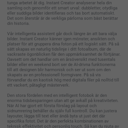
tunga arbetet åt dig. Instant Creator analyserar hela din
samling och genomför ett smart urval: dubbletter, otydliga
eller suddiga bilder identifieras och tas bort automatiskt.
Det som återstår är de verkliga pärlorna som bäst berättar
din historia.
Vår intelligenta assistent går dock längre än att bara välja
bilder. Instant Creator känner igen mönster, ansikten och
platser för att gruppera dina foton på ett logiskt sätt. På så
sätt skapas en naturlig tidslinje i ditt fotoalbum, där de
vackraste ögonblicken får den uppmärksamhet de förtjänar.
Oavsett om det handlar om en årsöversikt med tusentals
bilder eller en weekend bort ser de AI-drivna funktionerna
till att designen blir harmonisk och ser ut som om den
skapats av en professionell formgivare. På så vis
förvandlar du en kaotisk hög med digitala filer på nolltid till
ett vackert, påtagligt mästerverk.
Den stora fördelen med en intelligent fotobok är den
enorma tidsbesparingen utan att ge avkall på kreativiteten.
När AI har gjort ett första förslag på layout och
sidnumrering behåller du själv full kontroll. Du kan justera
layouter, lägga till text eller ändå byta ut just det där
specifika fotot. Det är den perfekta kombinationen av
teknisk effektivitet och personlig touch. Så kan du njuta av