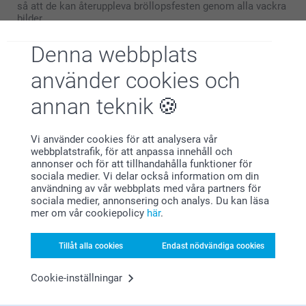
så att de kan återuppleva bröllopsfesten genom alla vackra
bilder.
Du kan även ge bort exemplar till bröllopsgästerna och
lägga till en personlig hälsning där du tackar dem för att de
Denna webbplats
ville dela dagen med er och för eventuella
bröllopspresenter.
använder cookies och
annan teknik
Fotobok till det nydöpta barnet
Dopet är för många barn en av livets första stora händelser,
Vi använder cookies för att analysera vår
och en fotobok är det perfekta sättet att föreviga den här
webbplatstrafik, för att anpassa innehåll och
dagen på.
annonser och för att tillhandahålla funktioner för
Skapa en vacker dopbok med bilder från ceremonin, på den
sociala medier. Vi delar också information om din
stolta familjen och gudföräldrarna, och alla dekorationer
användning av vår webbplats med våra partners för
och doppresenter.
sociala medier, annonsering och analys. Du kan läsa
Lägg till text som beskriver viktiga ögonblick. En fotobok
mer om vår cookiepolicy
här
.
från dopet blir ett varaktigt minne som barnet och familjen
kan blicka tillbaka på med ett leende. Se även våra många
andra fina
produkter för dop
.
Tillåt alla cookies
Endast nödvändiga cookies
Cookie-inställningar
Fotobok för konfirmationen
Konfirmationen markerar för många övergången från barn