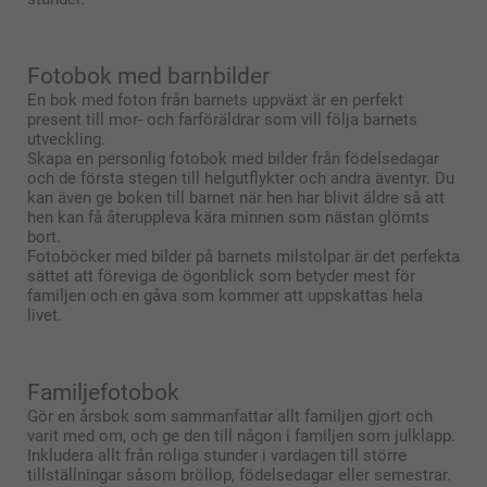
Fotobok med barnbilder
En bok med foton från barnets uppväxt är en perfekt
present till mor- och farföräldrar som vill följa barnets
utveckling.
Skapa en personlig fotobok med bilder från födelsedagar
och de första stegen till helgutflykter och andra äventyr. Du
kan även ge boken till barnet när hen har blivit äldre så att
hen kan få återuppleva kära minnen som nästan glömts
bort.
Fotoböcker med bilder på barnets milstolpar är det perfekta
sättet att föreviga de ögonblick som betyder mest för
familjen och en gåva som kommer att uppskattas hela
livet.
Familjefotobok
Gör en årsbok som sammanfattar allt familjen gjort och
varit med om, och ge den till någon i familjen som julklapp.
Inkludera allt från roliga stunder i vardagen till större
tillställningar såsom bröllop, födelsedagar eller semestrar.