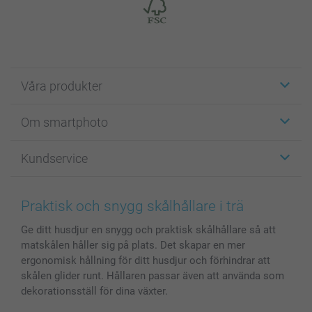
Våra produkter
Etiketter
Om smartphoto
Fotokort
Fotopresenter
Om smartphoto
Kundservice
Fotoböcker
För affiliates
Canvas & Väggdekoration
Allmän integritetspolicy
Kontakta oss & FAQ
Bilder, Fotoförstoring & Fotohäften
Cookie Policy
smartgaranti
Praktisk och snygg skålhållare i trä
Skal till Mobil & Surfplatta
Sitemap
smartbonus
Ge ditt husdjur en snygg och praktisk skålhållare så att
MyNameBook
Villkor och garantier
Priser & betalning
matskålen håller sig på plats. Det skapar en mer
Fotoalmanackor & Fotoagenda
Investor Relations
Status på beställningar
ergonomisk hållning för ditt husdjur och förhindrar att
Fotoramar & Tillbehör
skålen glider runt. Hållaren passar även att använda som
Presentkort
dekorationsställ för dina växter.
Alla fotoprodukter