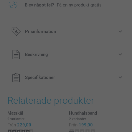
Blev något fel?
Få en ny produkt gratis
Prisinformation
Alla priser är i svenska kronor (SEK), inklusive moms och
Beskrivning
exklusive porto.
Specifikationer
Relaterade produkter
Matskål
Matskål
Hundhalsband
2 varianter
2 varianter
Från
229,00
Från
199,00