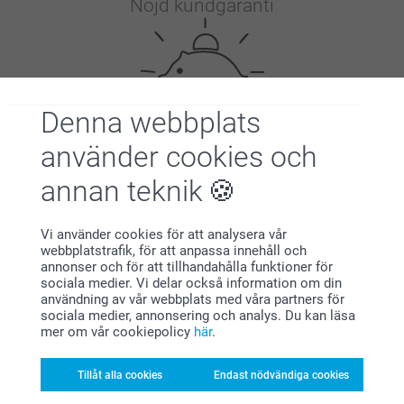
Nöjd kundgaranti
Denna webbplats
använder cookies och
Bonus på alla dina köp
annan teknik
Vi använder cookies för att analysera vår
webbplatstrafik, för att anpassa innehåll och
annonser och för att tillhandahålla funktioner för
sociala medier. Vi delar också information om din
användning av vår webbplats med våra partners för
sociala medier, annonsering och analys. Du kan läsa
Letar du efter inspiration?
mer om vår cookiepolicy
här
.
Tillåt alla cookies
Endast nödvändiga cookies