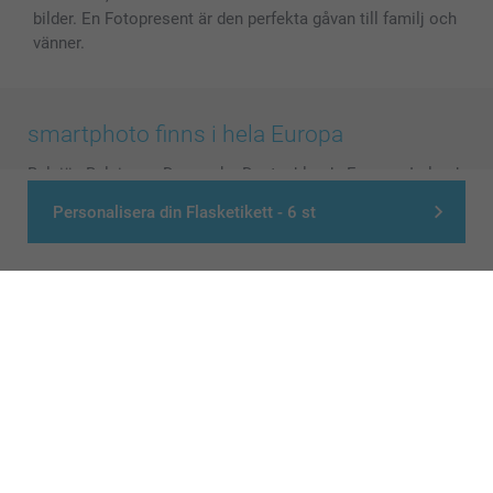
bilder. En Fotopresent är den perfekta gåvan till familj och
vänner.
smartphoto finns i hela Europa
België
-
Belgique
-
Danmark
-
Deutschland
-
France
-
Ireland
-
Nederland
-
Norge
-
Österreich
-
Schweiz
-
Suisse
-
Personalisera din Flasketikett - 6 st
Switzerland
-
Suomi
-
Sverige
-
United Kingdom
-
Other Countries
Alla priser är i svenska kronor (SEK), inklusive moms och exklusive porto.
© smartphoto group. All rights reserved