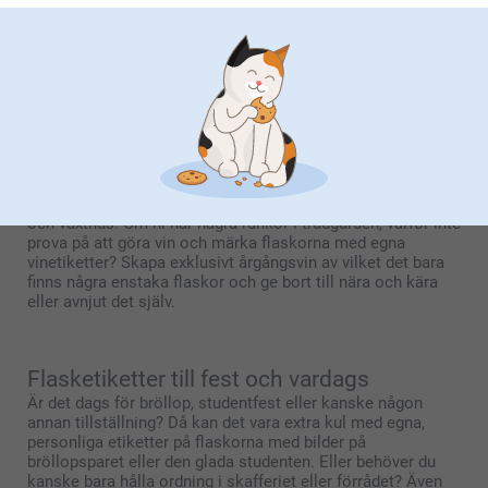
idrottsklubb eller dina anställda om du driver eget? Då är en
flaska vin med personlig etikett ett utmärkt val. Du kan
lägga till en valfri bild och skriva ett eget tackmeddelande
som trycks på etiketten. En liten gest av uppskattning som
även den kommer att uppskattas.
Gör egna etiketter för vin
Numera är klimatet så milt att det finns flera vingårdar i
Sverige, men vi har länge kunnat odla vindruvor i uterum
och växthus. Om ni har några rankor i trädgården, varför inte
prova på att göra vin och märka flaskorna med egna
vinetiketter? Skapa exklusivt årgångsvin av vilket det bara
finns några enstaka flaskor och ge bort till nära och kära
eller avnjut det själv.
Flasketiketter till fest och vardags
Är det dags för bröllop, studentfest eller kanske någon
annan tillställning? Då kan det vara extra kul med egna,
personliga etiketter på flaskorna med bilder på
bröllopsparet eller den glada studenten. Eller behöver du
kanske bara hålla ordning i skafferiet eller förrådet? Även