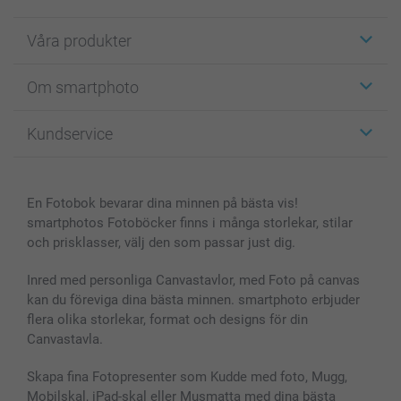
Våra produkter
Etiketter
Om smartphoto
Fotokort
Fotopresenter
Om smartphoto
Kundservice
Fotoböcker
För affiliates
Canvas & Väggdekoration
Allmän integritetspolicy
Kontakta oss & FAQ
Bilder, Fotoförstoring & Fotohäften
Cookie Policy
smartgaranti
En Fotobok bevarar dina minnen på bästa vis!
Skal till Mobil & Surfplatta
Sitemap
smartbonus
smartphotos Fotoböcker finns i många storlekar, stilar
MyNameBook
Villkor och garantier
Priser & betalning
och prisklasser, välj den som passar just dig.
Fotoalmanackor & Fotoagenda
Investor Relations
Status på beställningar
Fotoramar & Tillbehör
Inred med personliga Canvastavlor, med Foto på canvas
kan du föreviga dina bästa minnen. smartphoto erbjuder
Presentkort
flera olika storlekar, format och designs för din
Alla fotoprodukter
Canvastavla.
Skapa fina Fotopresenter som Kudde med foto, Mugg,
Mobilskal, iPad-skal eller Musmatta med dina bästa