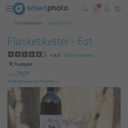
FOTOPRESENTER
FLASKETIKETT
Flasketiketter - 6st
4.4
/
5
(305 omdömen)
79,
00
Från
fraktkostnad är inte inkluderat