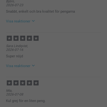
Björn,
2026-07-23
Snabbt, enkelt och bra kvalitet för pengarna
Visa reaktioner
2026-07-30
11:52
Hej Björn,
Sara Lindqvist,
Stort tack för dina ⭐️⭐️⭐️⭐️⭐️ och omdöme av våra
2026-07-16
flasketiketter, vi är glada att du är nöjd med dem!
Varma hälsningar
Super nöjd
Kirsi @smartphoto
Visa reaktioner
2026-07-22
11:29
Hej Sara,
Mia,
2026-07-08
Stort tack för dina ⭐️⭐️⭐️⭐️⭐️ och omdöme av våra
flasketiketter. Visst är det härligt att kunna ge bort
Kul grej för en liten peng.
en flaska med en alldeles egen etikett på! Tack för