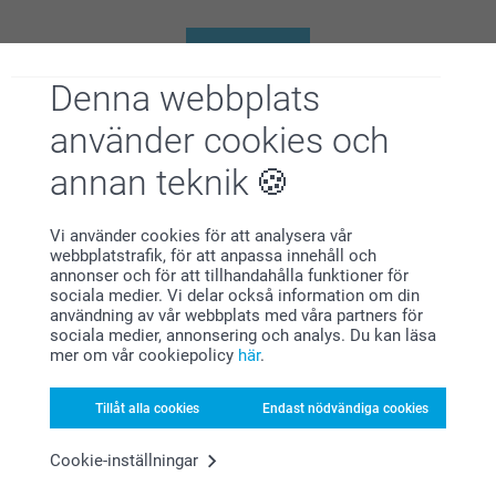
2026-07-07
12:44
Hej,
Visa mer
Denna webbplats
Så härligt att läsa, tack för ditt fina omdöme, vi är
Relaterade produkter
glada att ha dig som kund!
använder cookies och
🩵-liga hälsningar
Presentaskar
Små paketkort
Helene @smartphoto
annan teknik
2 varianter
Från
5,90
Från
69,00
(14 omdömen)
Vi använder cookies för att analysera vår
(10 omdömen)
webbplatstrafik, för att anpassa innehåll och
annonser och för att tillhandahålla funktioner för
sociala medier. Vi delar också information om din
Runda etiketter
Vimplar
användning av vår webbplats med våra partners för
89,00
179,00
sociala medier, annonsering och analys. Du kan läsa
mer om vår cookiepolicy
här
.
(21 omdömen)
(100 omdömen)
Tillåt alla cookies
Endast nödvändiga cookies
Personliga etiketter för gåvor
Cookie-inställningar
Har du någon du vill tacka? Kanske någon i barnens