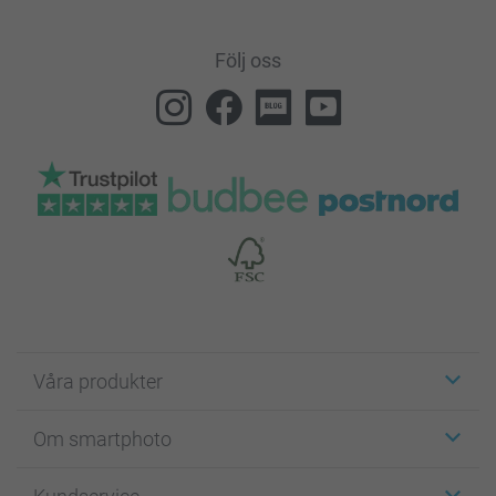
Följ oss
Våra produkter
Etiketter
Om smartphoto
Fotokort
Fotopresenter
Om smartphoto