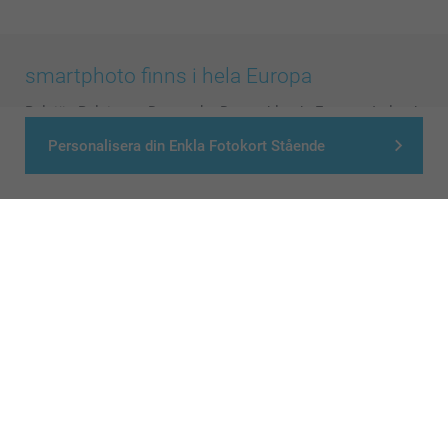
smartphoto finns i hela Europa
België
-
Belgique
-
Danmark
-
Deutschland
-
France
-
Ireland
-
Nederland
-
Norge
-
Österreich
-
Schweiz
-
Suisse
-
Personalisera din Enkla Fotokort Stående
Switzerland
-
Suomi
-
Sverige
-
United Kingdom
-
Other Countries
Alla priser är i svenska kronor (SEK), inklusive moms och exklusive porto.
© smartphoto group. All rights reserved