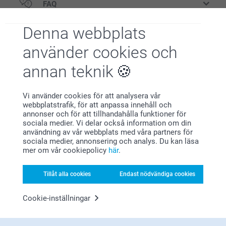
FAQ
Antal
Pris/st.
Matt strukturerat papper av hög kvalitet 300 g
Denna webbplats
1 - 4
Från
10,49
Trustpilot produktomdömen
Köp till kuvert i vackra färger eller få vita
använder cookies och
4.5
5 - 9
Från
9,90
kuvert gratis
annan teknik
AV
5
10 - 19
Från
9,49
Gratis
Från
Språk
Vi använder cookies för att analysera vår
webbplatstrafik, för att anpassa innehåll och
20 - 29
Från
8,90
Priser på tillval och tillgänglighet
annonser och för att tillhandahålla funktioner för
sociala medier. Vi delar också information om din
användning av vår webbplats med våra partners för
30+
Från
7,90
Papper 120 g
Alla omdömen (1430)
sociala medier, annonsering och analys. Du kan läsa
mer om vår cookiepolicy
här
.
5 Stjärnor
1075
Vit (förvald)
Mörkröd
4 Stjärnor
198
Tillåt alla cookies
Endast nödvändiga cookies
Lavendel
3 Stjärnor
56
Brun
2 Stjärnor
38
Cookie-inställningar
Papper 160 g
1 Stjärna
63
Lyxig Vit