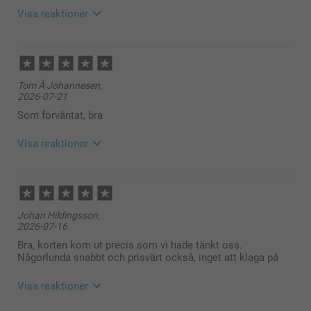
Varma hälsningar,
Visa reaktioner
Kirsi @smartphoto
2026-07-30
11:40
Hej Jeanette,
Tom Å Johannesen,
Tusen tack för dina ⭐️⭐️⭐️⭐️⭐️ och fina ord! 💕
2026-07-21
Vad roligt att du är nöjd med dina fotokort – det gör
oss verkligen glada.
Som förväntat, bra
Önskar dig en riktigt fin dag!
Varma hälsningar,
Visa reaktioner
Kirsi @smartphoto
2026-07-22
11:03
Hej Tom,
Johan Hildingsson,
2026-07-16
Stort tack för dina ⭐️⭐️⭐️⭐️⭐️ och omdöme, vi är glada
att du är nöjd med dina fotokort 😊
Bra, korten kom ut precis som vi hade tänkt oss.
Någorlunda snabbt och prisvärt också, inget att klaga på
Vi önskar dig en fin sommar!
Visa reaktioner
Vänliga hälsningar,
Helene @smartphoto