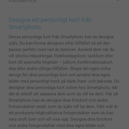
Kundservice
Fotoböcker
För affiliates
Canvas & Väggdekoration
Allmän integritetspolicy
Kontakta oss & FAQ
Bilder, Fotoförstoring & Fotohäften
Cookie Policy
smartgaranti
Designa ett personligt kort från
Skal till Mobil & Surfplatta
Sitemap
smartbonus
Smartphoto
MyNameBook
Villkor och garantier
Priser & betalning
Dessa personliga kort från Smartphoto kan du designa
Fotoalmanackor & Fotoagenda
Investor Relations
Status på beställningar
själv. Du kan forma designen efter tillfället så att den
Fotoramar & Tillbehör
passar perfekt med vad du behöver. Använd dem när du
Presentkort
vill skicka inbjudningar, födelsedagskort, tackkort eller
Alla fotoprodukter
kort till speciella högtider – julkort, konfirmationskort,
dop eller andra viktiga tillfällen. Skapa din egen unika
design för dina personliga kort och använd dina egna
bilder med personligt tryck på både fram- och baksida. Du
designar dina personliga kort online hos Smartphoto, där
det är enkelt att anpassa dem som du vill ha dem. Här på
Smartphoto kan du designa dina fotokort och andra
fotoprodukter exakt som du själv vill ha dem. Vårt mål är
att producera högkvalitativa fotoprodukter som du kan
vara stolt över och vill visa upp. Designa dina fotokort
och andra fotoprodukter med dina egna bilder och