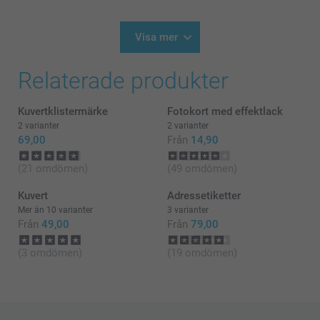
2026-07-22
11:28
Hej Johan,
Visa mer
Stort tack för dina ⭐️⭐️⭐️⭐️⭐️ och omdöme, vi är glada
Relaterade produkter
att du är nöjd med dina fotokort 😊
Vi önskar dig en fin sommar!
Kuvertklistermärke
Fotokort med effektlack
Vänliga hälsningar,
2 varianter
2 varianter
Helene @smartphoto
69,00
Från
14,90
(21 omdömen)
(49 omdömen)
Kuvert
Adressetiketter
Mer än 10 varianter
3 varianter
Från
49,00
Från
79,00
(3 omdömen)
(19 omdömen)