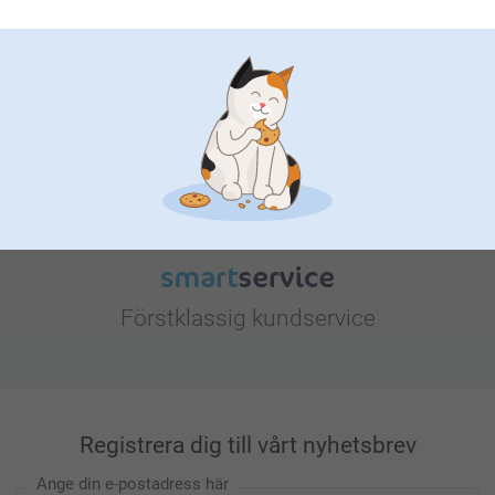
Letar du efter inspiration?
Förstklassig kundservice
Registrera dig till vårt nyhetsbrev
Ange din e-postadress här