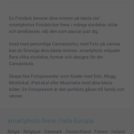
Canvas & Väggdekoration
Allmän integritetspolicy
Kontakta oss & FAQ
Bilder, Fotoförstoring & Fotohäften
Cookie Policy
smartgaranti
En Fotobok bevarar dina minnen på bästa vis!
Skal till Mobil & Surfplatta
Sitemap
smartbonus
smartphotos Fotoböcker finns i många storlekar, stilar
MyNameBook
Villkor och garantier
Priser & betalning
och prisklasser, välj den som passar just dig.
Fotoalmanackor & Fotoagenda
Investor Relations
Status på beställningar
Fotoramar & Tillbehör
Inred med personliga Canvastavlor, med Foto på canvas
kan du föreviga dina bästa minnen. smartphoto erbjuder
Presentkort
flera olika storlekar, format och designs för din
Alla fotoprodukter
Canvastavla.
Skapa fina Fotopresenter som Kudde med foto, Mugg,
Mobilskal, iPad-skal eller Musmatta med dina bästa
bilder. En Fotopresent är den perfekta gåvan till familj och
vänner.
smartphoto finns i hela Europa
België
-
Belgique
-
Danmark
-
Deutschland
-
France
-
Ireland