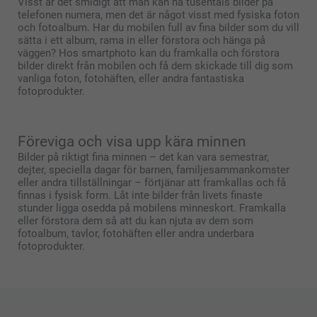
Visst är det smidigt att man kan ha tusentals bilder på
telefonen numera, men det är något visst med fysiska foton
och fotoalbum. Har du mobilen full av fina bilder som du vill
sätta i ett album, rama in eller förstora och hänga på
väggen? Hos smartphoto kan du framkalla och förstora
bilder direkt från mobilen och få dem skickade till dig som
vanliga foton, fotohäften, eller andra fantastiska
fotoprodukter.
Föreviga och visa upp kära minnen
Bilder på riktigt fina minnen – det kan vara semestrar,
dejter, speciella dagar för barnen, familjesammankomster
eller andra tillställningar – förtjänar att framkallas och få
finnas i fysisk form. Låt inte bilder från livets finaste
stunder ligga osedda på mobilens minneskort. Framkalla
eller förstora dem så att du kan njuta av dem som
fotoalbum, tavlor, fotohäften eller andra underbara
fotoprodukter.