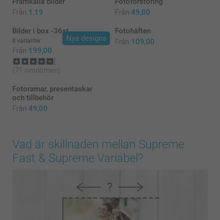
Framkalla bilder
Fotoförstoring
Från
1,19
Från
49,00
Bilder i box -36st
Fotohäften
Nya designs
8 varianter
Från
109,00
Från
199,00
(71 omdömen)
Fotoramar, presentaskar
och tillbehör
Från
49,00
Vad är skillnaden mellan Supreme
Fast & Supreme Variabel?