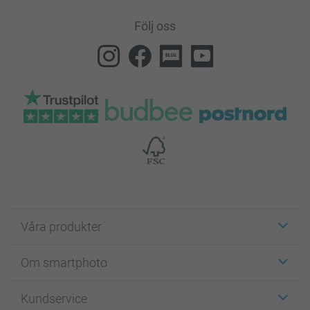
Följ oss
Våra produkter
Etiketter
Om smartphoto
Fotokort
Fotopresenter
Om smartphoto
Kundservice
Fotoböcker
För affiliates