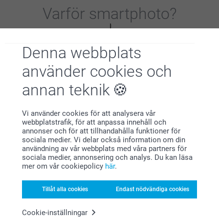
Varför
smartphoto
?
Denna webbplats
använder cookies och
annan teknik
Nöjd kundgaranti
Vi använder cookies för att analysera vår
webbplatstrafik, för att anpassa innehåll och
annonser och för att tillhandahålla funktioner för
sociala medier. Vi delar också information om din
användning av vår webbplats med våra partners för
sociala medier, annonsering och analys. Du kan läsa
mer om vår cookiepolicy
här
.
Bonus på alla dina köp
Tillåt alla cookies
Endast nödvändiga cookies
Cookie-inställningar