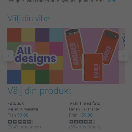
designer fyllda med starka nyanser, grafiska form…
Mer
Välj din vibe
Välj din produkt
Fotobok
T-shirt med foto
Mer än 10 varianter
Mer än 10 varianter
Från
99,00
Från
159,00
(2847 omdömen)
(654 omdömen)