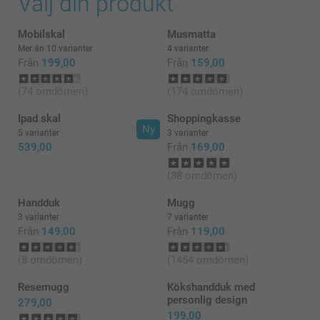
Välj din produkt
Mobilskal
Musmatta
Mer än 10 varianter
4 varianter
Från
199,00
Från
159,00
(74 omdömen)
(174 omdömen)
Ipad skal
Shoppingkasse
Ny
5 varianter
3 varianter
539,00
Från
169,00
(38 omdömen)
Handduk
Mugg
3 varianter
7 varianter
Från
149,00
Från
119,00
(8 omdömen)
(1454 omdömen)
Resemugg
Kökshandduk med
personlig design
279,00
199,00