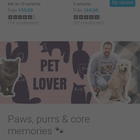
Ny variant
Mer än 10 varianter
5 varianter
Från
199,00
Från
169,00
(74 omdömen)
(92 omdömen)
Paws, purrs & core
memories 🐾