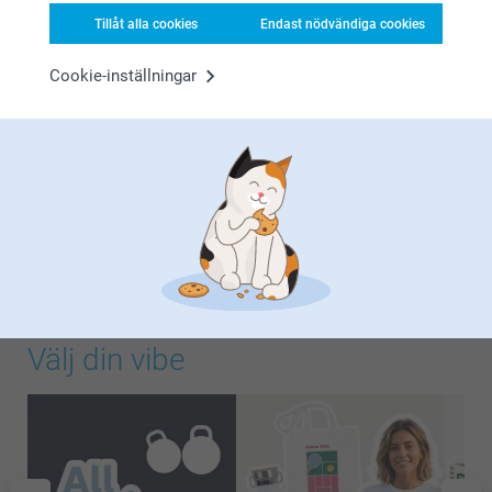
Tillåt alla cookies
Endast nödvändiga cookies
Cookie-inställningar
Stay active, stay iconic 🔥
Du klarar dina steg innan lunch, din gymoutfit matchar alltid,
och dina spellistor? Perfekt. Oavsett om det är po…
Mer
Välj din vibe