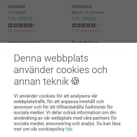
Handduk
Mobilskal
3 varianter
Mer än 10 varianter
Från
149,00
Från
199,00
(8 omdömen)
(74 omdömen)
Anteckningsbok
Pocketalbum
3 varianter
Från
109,00
Från
89,00
Denna webbplats
(86 omdömen)
använder cookies och
(47 omdömen)
annan teknik
Tygkasse
Mugg
179,00
7 varianter
Från
119,00
Vi använder cookies för att analysera vår
(35 omdömen)
webbplatstrafik, för att anpassa innehåll och
(1454 omdömen)
annonser och för att tillhandahålla funktioner för
sociala medier. Vi delar också information om din
användning av vår webbplats med våra partners för
sociala medier, annonsering och analys. Du kan läsa
mer om vår cookiepolicy
här
.