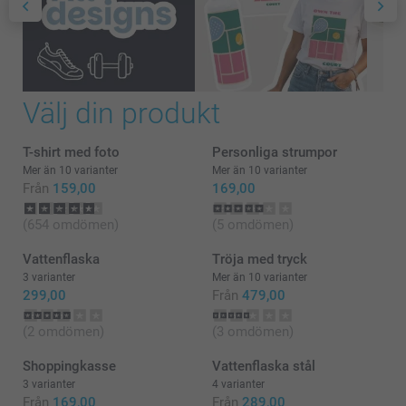
Välj din produkt
T-shirt med foto
Personliga strumpor
Mer än 10 varianter
Mer än 10 varianter
Från
159,00
169,00
(654 omdömen)
(5 omdömen)
Vattenflaska
Tröja med tryck
3 varianter
Mer än 10 varianter
299,00
Från
479,00
(2 omdömen)
(3 omdömen)
Shoppingkasse
Vattenflaska stål
3 varianter
4 varianter
Från
169,00
Från
289,00