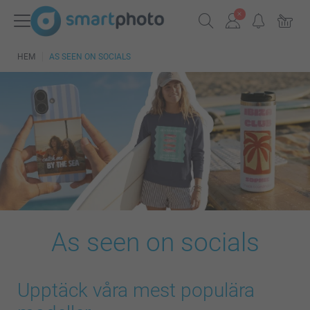
HEM
AS SEEN ON SOCIALS
As seen on socials
Upptäck våra mest populära