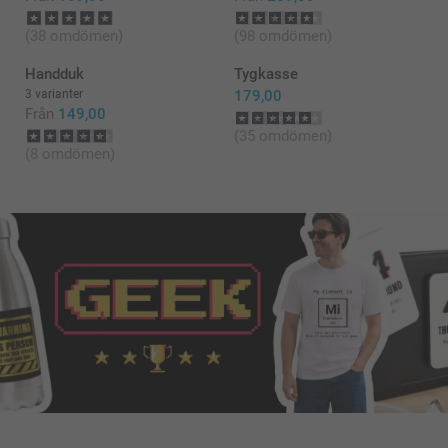
(38 omdömen)
(98 omdömen)
Handduk
Tygkasse
3 varianter
179,00
Från
149,00
(35 omdömen)
(8 omdömen)