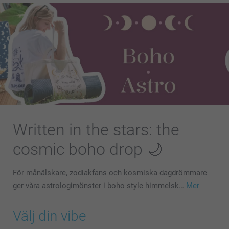
Written in the stars: the
cosmic boho drop 🌙
För månälskare, zodiakfans och kosmiska dagdrömmare
ger våra astrologimönster i boho style himmelsk…
Mer
Välj din vibe