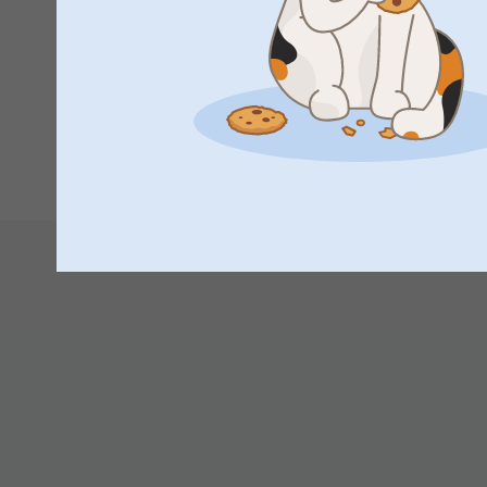
Kirsi @smartphoto
Malinda,
2023-10-03
Gillar jättemycket min nya yogaväska med skön kvalitet och 
1
2
3
4