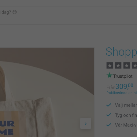
Shopp
309,
00
Från
fraktkostnad är in
Välj mella
Tyg och fin
Vår Maxi-v