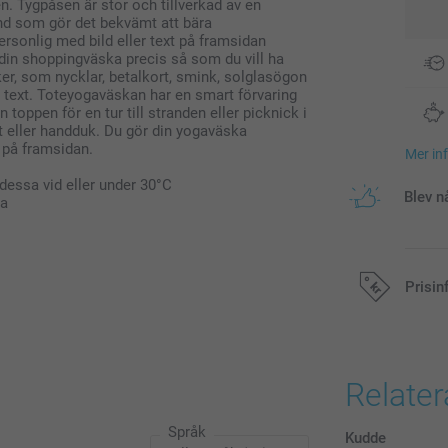
. Tygpåsen är stor och tillverkad av en
and som gör det bekvämt att bära
sonlig med bild eller text på framsidan
a din shoppingväska precis så som du vill ha
ker, som nycklar, betalkort, smink, solglasögon
er text. Toteyogaväskan har en smart förvaring
toppen för en tur till stranden eller picknick i
ilt eller handduk. Du gör din yogaväska
t på framsidan.
Mer in
dessa vid eller under 30°C
Blev n
sa
Prisin
Alla priser är 
Relate
Språk
Kudde