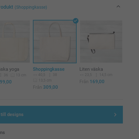
rodukt
(Shoppingkasse)
äska yoga
Shoppingkasse
Liten väska
40,5
38
23,5
14,5 cm
36
13 cm
13,5 cm
Från
169,00
99,00
Från
309,00
till designs
ans