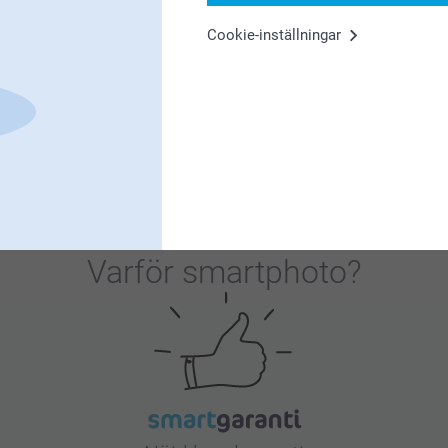
Cookie-inställningar
fint tryck
5
Varför
smartphoto
?