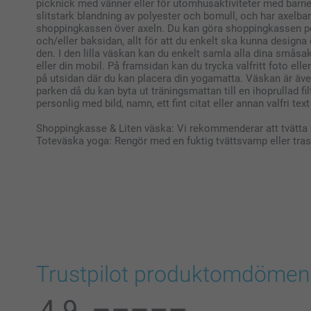
picknick med vänner eller för utomhusaktiviteter med barnen
slitstark blandning av polyester och bomull, och har axelb
shoppingkassen över axeln. Du kan göra shoppingkassen per
och/eller baksidan, allt för att du enkelt ska kunna design
den. I den lilla väskan kan du enkelt samla alla dina småsa
eller din mobil. På framsidan kan du trycka valfritt foto ell
på utsidan där du kan placera din yogamatta. Väskan är även 
parken då du kan byta ut träningsmattan till en ihoprullad f
personlig med bild, namn, ett fint citat eller annan valfri tex
Shoppingkasse & Liten väska: Vi rekommenderar att tvätta 
Toteväska yoga: Rengör med en fuktig tvättsvamp eller tra
Trustpilot produktomdömen
4.9