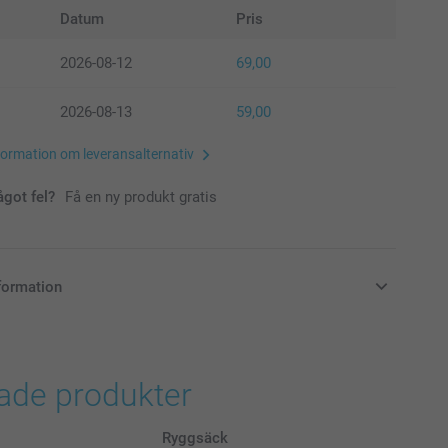
Datum
Pris
2026-08-12
69,00
2026-08-13
59,00
formation om leveransalternativ
ågot fel?
Få en ny produkt gratis
formation
i svenska kronor (SEK), inklusive moms och exklusive porto.
rade produkter
Ryggsäck