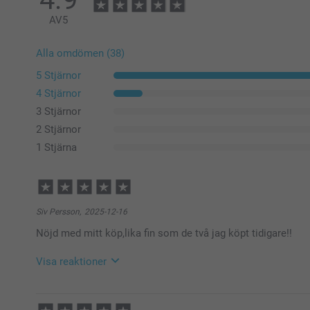
AV
5
Alla omdömen (38)
5 Stjärnor
4 Stjärnor
3 Stjärnor
2 Stjärnor
1 Stjärna
Siv Persson,
2025-12-16
Nöjd med mitt köp,lika fin som de två jag köpt tidigare!!
Visa reaktioner
2025-12-19
13:48