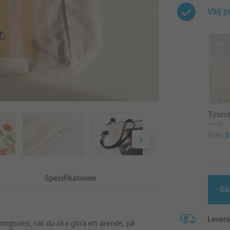
Välj p
Totev
50
Från
3
Specifikationer
Gå 
Lever
ingturen, när du ska göra ett ärende, på