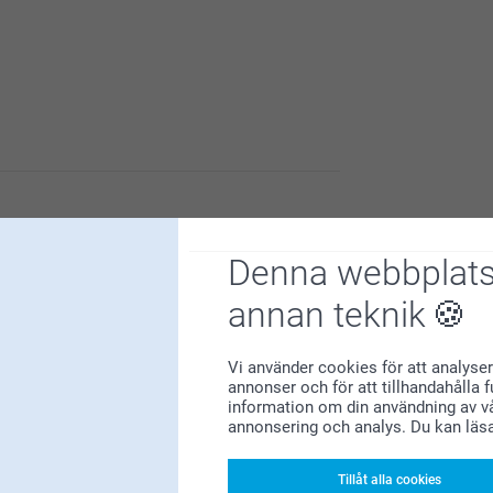
gkassar.
din beställning.
Denna webbplats
annan teknik
Vi använder cookies för att analyser
annonser och för att tillhandahålla 
information om din användning av vå
annonsering och analys. Du kan läs
u är nöjd med din shoppingkasse, vi hoppas du
Tillåt alla cookies