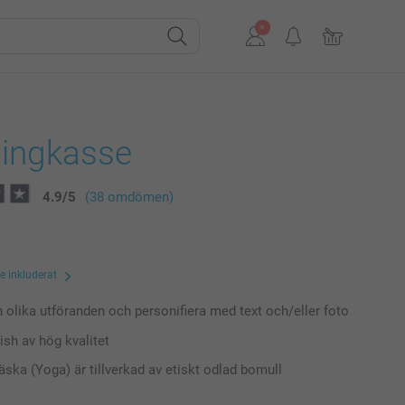
ingkasse
4.9
/
5
(38 omdömen)
te inkluderat
n olika utföranden och personifiera med text och/eller foto
ish av hög kvalitet
äska (Yoga) är tillverkad av etiskt odlad bomull