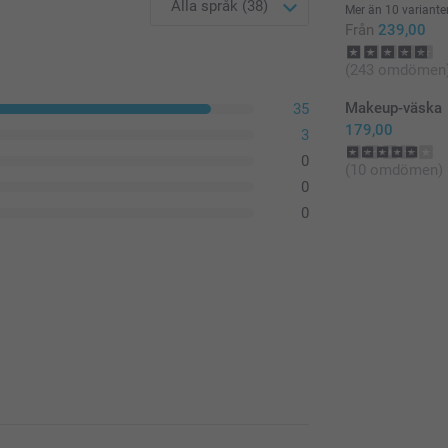
Mer än 10 variante
Från
239,00
(243 omdömen
Makeup-väska
35
179,00
3
0
(10 omdömen)
0
0