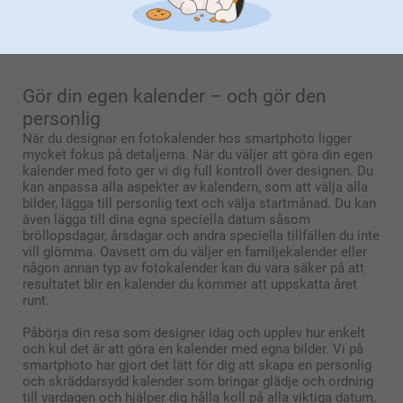
koll på alla vänners och familjemedlemmars födelsedagar
så att du alltid är förberedd med en hälsning eller present.
Gör din egen kalender – och gör den
personlig
När du designar en fotokalender hos smartphoto ligger
mycket fokus på detaljerna. När du väljer att göra din egen
kalender med foto ger vi dig full kontroll över designen. Du
kan anpassa alla aspekter av kalendern, som att välja alla
bilder, lägga till personlig text och välja startmånad. Du kan
även lägga till dina egna speciella datum såsom
bröllopsdagar, årsdagar och andra speciella tillfällen du inte
vill glömma. Oavsett om du väljer en familjekalender eller
någon annan typ av fotokalender kan du vara säker på att
resultatet blir en kalender du kommer att uppskatta året
runt.
Påbörja din resa som designer idag och upplev hur enkelt
och kul det är att göra en kalender med egna bilder. Vi på
smartphoto har gjort det lätt för dig att skapa en personlig
och skräddarsydd kalender som bringar glädje och ordning
till vardagen och hjälper dig hålla koll på alla viktiga datum.