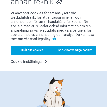
annan teknik
Nöjd kundgaranti
Vi använder cookies för att analysera vår
webbplatstrafik, för att anpassa innehåll och
annonser och för att tillhandahålla funktioner för
sociala medier. Vi delar också information om din
användning av vår webbplats med våra partners för
sociala medier, annonsering och analys. Du kan läsa
mer om vår cookiepolicy
här
.
Tillåt alla cookies
Endast nödvändiga cookies
Bonus på alla dina köp
Cookie-inställningar
Letar du efter inspiration?