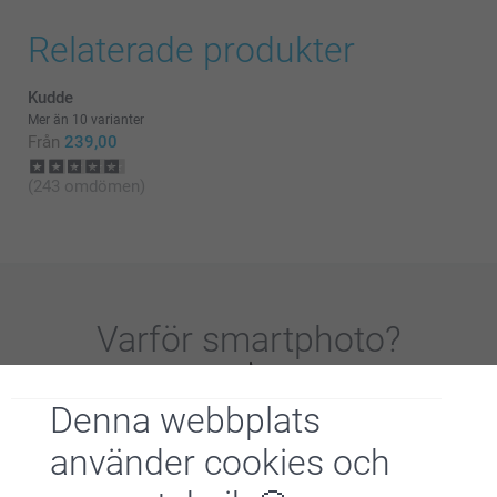
Relaterade produkter
Kudde
Mer än 10 varianter
Från
239,00
(243 omdömen)
Varför
smartphoto
?
Denna webbplats
använder cookies och