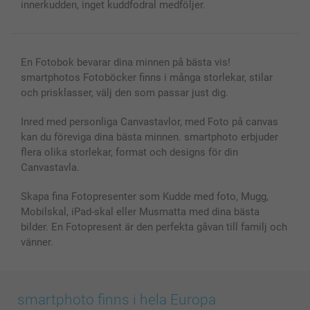
Presentkort
innerkudden, inget kuddfodral medföljer.
Alla fotoprodukter
En Fotobok bevarar dina minnen på bästa vis!
smartphotos Fotoböcker finns i många storlekar, stilar
och prisklasser, välj den som passar just dig.
Inred med personliga Canvastavlor, med Foto på canvas
kan du föreviga dina bästa minnen. smartphoto erbjuder
flera olika storlekar, format och designs för din
Canvastavla.
Skapa fina Fotopresenter som Kudde med foto, Mugg,
Mobilskal, iPad-skal eller Musmatta med dina bästa
bilder. En Fotopresent är den perfekta gåvan till familj och
vänner.
smartphoto finns i hela Europa