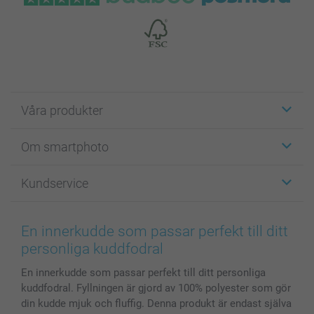
Våra produkter
Etiketter
Om smartphoto
Fotokort
Fotopresenter
Om smartphoto
Kundservice
Fotoböcker
För affiliates
Canvas & Väggdekoration
Allmän integritetspolicy
Kontakta oss & FAQ
Bilder, Fotoförstoring & Fotohäften
Cookie Policy
smartgaranti
En innerkudde som passar perfekt till ditt
Skal till Mobil & Surfplatta
Sitemap
smartbonus
personliga kuddfodral
MyNameBook
Villkor och garantier
Priser & betalning
En innerkudde som passar perfekt till ditt personliga
Fotoalmanackor & Fotoagenda
Investor Relations
Status på beställningar
kuddfodral. Fyllningen är gjord av 100% polyester som gör
Fotoramar & Tillbehör
din kudde mjuk och fluffig. Denna produkt är endast själva