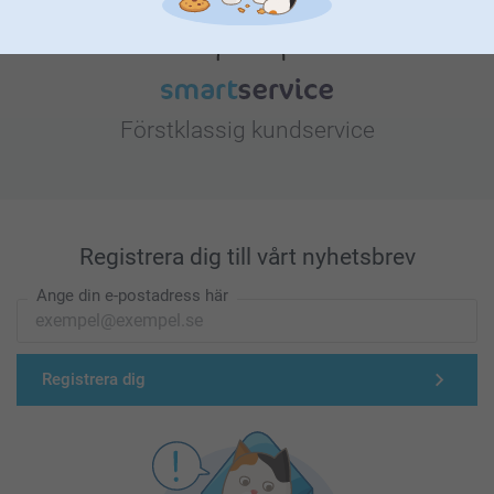
Förstklassig kundservice
Registrera dig till vårt nyhetsbrev
Ange din e-postadress här
Registrera dig