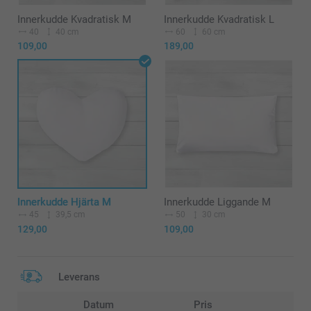
Innerkudde Kvadratisk M
Innerkudde Kvadratisk L
40
40 cm
60
60 cm
109,00
189,00
Innerkudde Hjärta M
Innerkudde Liggande M
45
39,5 cm
50
30 cm
129,00
109,00
Leverans
Datum
Pris