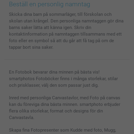
Bilder, Fotoförstoring & Fotohäften
Cookie Policy
smartgaranti
Beställ en personlig namntag
Skal till Mobil & Surfplatta
Sitemap
smartbonus
Skicka dina barn på sommarläger, till förskolan och
MyNameBook
Villkor och garantier
Priser & betalning
skolan utan krångel. Den personliga namntaggen gör dina
Fotoalmanackor & Fotoagenda
Investor Relations
Status på beställningar
barns saker lätta att känna igen. Skriv din
Fotoramar & Tillbehör
kontaktinformation på namntaggen tillsammans med ett
Presentkort
foto eller en symbol så att du går att få tag på om de
tappar bort sina saker.
Alla fotoprodukter
En Fotobok bevarar dina minnen på bästa vis!
smartphotos Fotoböcker finns i många storlekar, stilar
och prisklasser, välj den som passar just dig.
Inred med personliga Canvastavlor, med Foto på canvas
kan du föreviga dina bästa minnen. smartphoto erbjuder
flera olika storlekar, format och designs för din
Canvastavla.
Skapa fina Fotopresenter som Kudde med foto, Mugg,