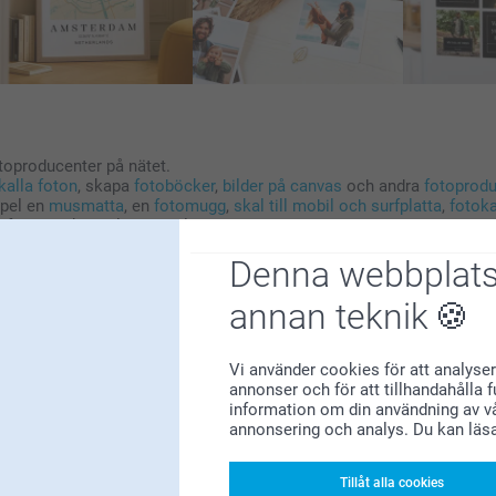
toproducenter på nätet.
alla foton
, skapa
fotoböcker
,
bilder på canvas
och andra
fotoprodu
mpel en
musmatta
, en
fotomugg
,
skal till mobil och surfplatta
,
fotok
 fantastiska värld av möjligheter.
roliga! smartphoto - Gör mer av dina bilder!
Denna webbplats
annan teknik
Vi använder cookies för att analyser
Varför
smartphoto
?
annonser och för att tillhandahålla 
information om din användning av vå
annonsering och analys. Du kan läs
Tillåt alla cookies