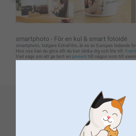
smartphoto - För en kul & smart fotoidé
smartphoto, tidigare ExtraFilm, är en av Europas ledande fo
Hos oss kan du göra allt du kan tänka dig och lite till:
Framk
Vad sägs om att ge bort en
present
till någon som till exe
lös din fantasi och gör det redan idag, upptäck smartphotos
Framkalla dina digitala bilder
hos oss och ta del av allt det 