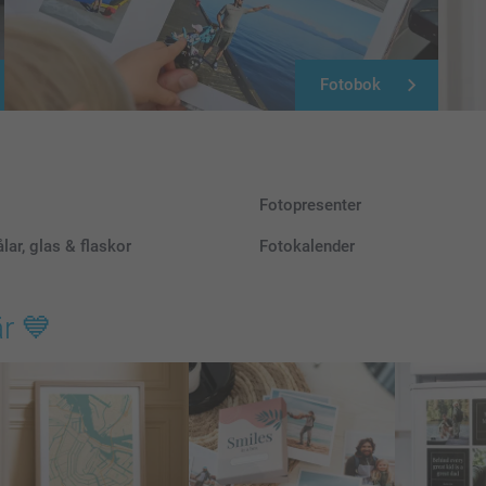
Fotobok
Fotopresenter
lar, glas & flaskor
Fotokalender
är 💙