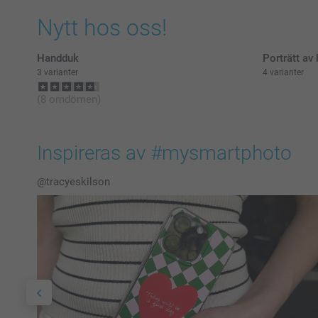
Nytt hos oss!
Handduk
Porträtt av 
3 varianter
4 varianter
(8 omdömen)
Inspireras av #mysmartphoto
@tracyeskilson