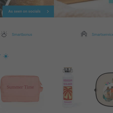
As seen on socials
Smartbonus
Smartservic
 ☀️