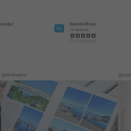
husdjur
Basebollkeps
Ny
10 varianter
(2 omdömen)
@elinaregina
@josef