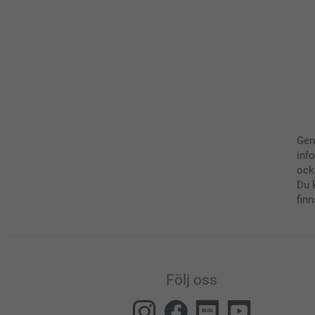
Gen
inf
ock
Du 
finn
Följ oss