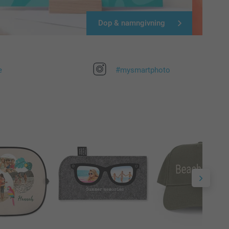
Dop & namngivning
e
#mysmartphoto