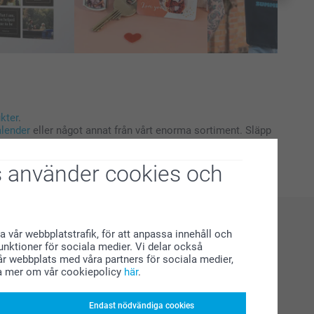
kter
.
alender
eller något annat från vårt enorma sortiment. Släpp
 använder cookies och
a vår webbplatstrafik, för att anpassa innehåll och
funktioner för sociala medier. Vi delar också
r webbplats med våra partners för sociala medier,
a mer om vår cookiepolicy
här
.
Endast nödvändiga cookies