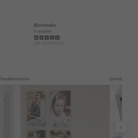
Blomkruka
3 varianter
(36 omdömen)
inedanielsson
@instruktion