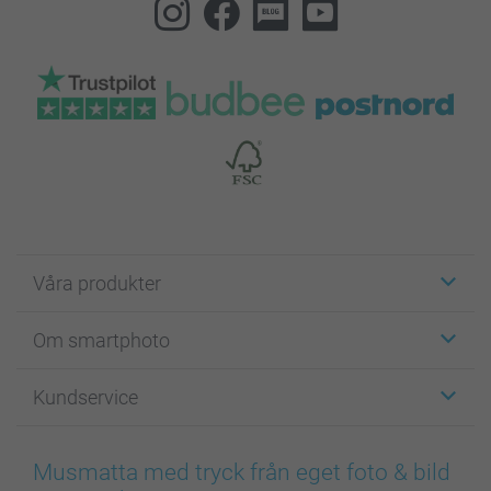
Våra produkter
Etiketter
Om smartphoto
Fotokort
Fotopresenter
Om smartphoto
Kundservice
Fotoböcker
För affiliates
Canvas & Väggdekoration
Allmän integritetspolicy
Kontakta oss & FAQ
Bilder, Fotoförstoring & Fotohäften
Cookie Policy
smartgaranti
Musmatta med tryck från eget foto & bild