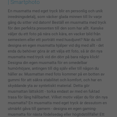
Skal till Mobil & Surfplatta
Sitemap
smartbonus
| Smartphoto
MyNameBook
Villkor och garantier
Priser & betalning
En musmatta med eget tryck blir en personlig och unik
Fotoalmanackor & Fotoagenda
Investor Relations
Status på beställningar
inredningsdetalj, som väcker glada minnen till liv varje
Fotoramar & Tillbehör
gång du sitter vid datorn! Beställ en musmatta med tryck
Presentkort
för den perfekta presenten till den som har allt. Kanske
Alla fotoprodukter
väljer du ett foto på nära och kära, en vacker bild från
semestern eller ett porträtt med husdjuret? När du vill
designa en egen musmatta hjälper vid dig med allt - det
enda du behöver göra är att välja ett foto, så är din nya
musmatta med tryck vid din dörr på bara några klick!
Designa din egen musmatta för en omedelbar
humörhöjare, antingen till dig själv eller till någon du
håller av. Musmattan med foto kommer på en botten av
gummi för att säkra stabilitet och komfort, och har en
skyddande yta av syntetiskt material. Detta gör
musmattan lättskött - torka endast av med en fuktad
trasa för lång hållbarhet. Vilket motiv väljer du för din nya
musmatta? En musmatta med eget tryck är dessutom en
utmärkt gåva till gamern - designa en egen gaming-
musmatta för nästa födelsedag eller högtidstillfälle! Ett