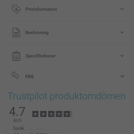
Prisinformation
Alla priser är i svenska kronor (SEK), inklusive moms och
Beskrivning
exklusive porto.
Specifikationer
FAQ
Trustpilot produktomdömen
4.7
AV
5
Språk