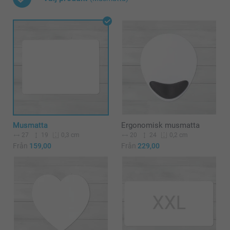
Musmatta
Ergonomisk musmatta
27
19
20
24
0,3 cm
0,2 cm
Från
159,00
Från
229,00