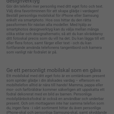
designverktyg
Gör din telefon mer personlig med ditt eget foto och text.
Välj dina favoritminnen för att skapa glädje i vardagen!
Beställ personliga mobilskal för iPhone eller Samsung
enkelt via smartphoto. Hos oss hittar du den rätta
passformen för nästan alla modeller. Med hjälp av
smartphotos designverktyg kan du välja mellan många
olika stilar och designalternativ, så att du kan skräddarsy
ditt fotoskal precis som du vill ha det. Du kan lägga till ett
eller flera foton, samt färger eller text - och du kan
fortfarande använda telefonens tangentbord och kamera
som vanligt när fodralet är på.
Ge ett personligt mobilskal som en gåva
Ett mobilskal med ditt eget foto är en omtänksam present
som sprider glädje i din älskades vardag – eftersom en
mobiltelefon alltid är nära till hands! Mamma, pappa eller
mor- och farföräldrar kommer säkerligen att uppskatta ett
fodral dekorerat med en bild av barnen. Personliga
mobilplånboksfodral är också en användbar och underbar
present. Och om mottagaren inte har samma telefon som
du, ingen fara - i vårt sortiment hittar du även personliga
iPhone-skal och personliga Samsung-skal, samt skyddande