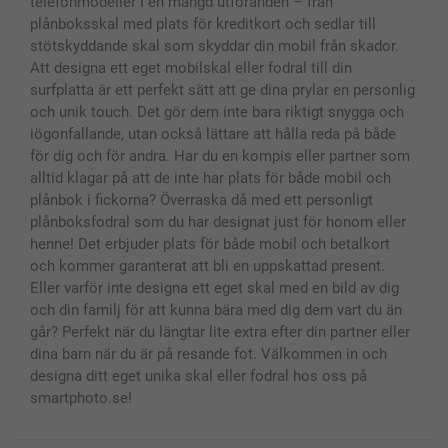
telefonmodeller i en mängd utföranden – från
Presentkort
plånboksskal med plats för kreditkort och sedlar till
stötskyddande skal som skyddar din mobil från skador.
Alla fotoprodukter
Att designa ett eget mobilskal eller fodral till din
surfplatta är ett perfekt sätt att ge dina prylar en personlig
och unik touch. Det gör dem inte bara riktigt snygga och
iögonfallande, utan också lättare att hålla reda på både
för dig och för andra. Har du en kompis eller partner som
alltid klagar på att de inte har plats för både mobil och
plånbok i fickorna? Överraska då med ett personligt
plånboksfodral som du har designat just för honom eller
henne! Det erbjuder plats för både mobil och betalkort
och kommer garanterat att bli en uppskattad present.
Eller varför inte designa ett eget skal med en bild av dig
och din familj för att kunna bära med dig dem vart du än
går? Perfekt när du längtar lite extra efter din partner eller
dina barn när du är på resande fot. Välkommen in och
designa ditt eget unika skal eller fodral hos oss på
smartphoto.se!