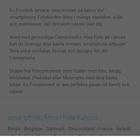
En Fotobok bevarar dina minnen på bästa vis!
smartphotos Fotoböcker finns i många storlekar, stilar
och prisklasser, välj den som passar just dig.
Inred med personliga Canvastavlor, med Foto på canvas
kan du föreviga dina bästa minnen. smartphoto erbjuder
flera olika storlekar, format och designs för din
Canvastavla.
Skapa fina Fotopresenter som Kudde med foto, Mugg,
Mobilskal, iPad-skal eller Musmatta med dina bästa
bilder. En Fotopresent är den perfekta gåvan till familj och
vänner.
smartphoto finns i hela Europa
België
-
Belgique
-
Danmark
-
Deutschland
-
France
-
Ireland
-
Nederland
-
Norge
-
Österreich
-
Schweiz
-
Suisse
-