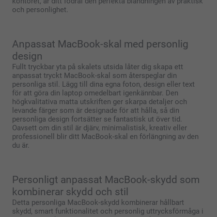
kontoret, är ditt fodral den perfekta blandningen av praktisk
och personlighet.
Anpassat MacBook-skal med personlig
design
Fullt tryckbar yta på skalets utsida låter dig skapa ett
anpassat tryckt MacBook-skal som återspeglar din
personliga stil. Lägg till dina egna foton, design eller text
för att göra din laptop omedelbart igenkännbar. Den
högkvalitativa matta utskriften ger skarpa detaljer och
levande färger som är designade för att hålla, så din
personliga design fortsätter se fantastisk ut över tid.
Oavsett om din stil är djärv, minimalistisk, kreativ eller
professionell blir ditt MacBook-skal en förlängning av den
du är.
Personligt anpassat MacBook-skydd som
kombinerar skydd och stil
Detta personliga MacBook-skydd kombinerar hållbart
skydd, smart funktionalitet och personlig uttrycksförmåga i