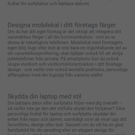
fodral för surfplattor och bärbara datorer.
Designa mobilskal i ditt företags färger
Om du har ditt eget företag är det viktigt att integrera ditt
varumärkes färger i all din kommunikation - och en av
dessa är naturligtvis telefonen. Mobilskal med företagets
egen bild, logo eller text är inte bara en iögonfallande del av
din varumärkesprofilering, utan hjälper också till att skilja
jobbtelefoner från privata. På smartphoto kan du också
skapa visitkort och visitkortsklistermärken i ditt företags
design - och varför inte också beställa praktiska, personliga
affärsgåvor med din logotyp från samma ställe!
Skydda din laptop med stil
Din bärbara dator eller surfplatta följer med dig överallt –
så varför inte ge den det stilfulla skydd den förtjänar? Våra
personliga fodral för laptop och surfplatta skyddar din
enhet från repor och damm, samtidigt som de visar upp ditt
favoritfoto, design eller text. Oavsett om du vill ha en glad
familjebild för din pendling eller en elegant design för