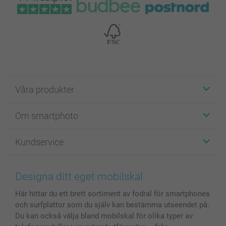
Våra produkter
Etiketter
Om smartphoto
Fotokort
Fotopresenter
Om smartphoto
Kundservice
Fotoböcker
För affiliates
Canvas & Väggdekoration
Allmän integritetspolicy
Kontakta oss & FAQ
Bilder, Fotoförstoring & Fotohäften
Cookie Policy
smartgaranti
Designa ditt eget mobilskal
Skal till Mobil & Surfplatta
Sitemap
smartbonus
Här hittar du ett brett sortiment av fodral för smartphones
MyNameBook
Villkor och garantier
Priser & betalning
och surfplattor som du själv kan bestämma utseendet på.
Fotoalmanackor & Fotoagenda
Investor Relations
Status på beställningar
Du kan också välja bland mobilskal för olika typer av
Fotoramar & Tillbehör