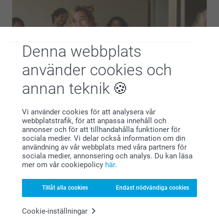
Denna webbplats
använder cookies och
annan teknik
Möhippa/Svensexa
Bröllopsdag present
Vi använder cookies för att analysera vår
webbplatstrafik, för att anpassa innehåll och
Allt för er vackraste dag:
annonser och för att tillhandahålla funktioner för
sociala medier. Vi delar också information om din
inbjudningar, dekorationer &
användning av vår webbplats med våra partners för
sociala medier, annonsering och analys. Du kan läsa
mer
mer om vår cookiepolicy
här
.
Grattis, ni ska gifta er! Den stora dagen förtjänar en
Tillåt alla cookies
Endast nödvändiga cookies
personlig touch som berättar er historia. Oavsett om ni
drömmer om ett storslaget bröllop eller en intim
trädgårdscermoni, hjälper vi er att göra er unika
Cookie-inställningar
kärlekshistoria verklig. Från den första bröllopsinbjudan