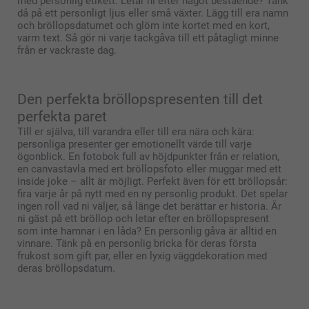
med personlig etikett. Letar ni efter något bestående? Tänk
då på ett personligt ljus eller små växter. Lägg till era namn
och bröllopsdatumet och glöm inte kortet med en kort,
varm text. Så gör ni varje tackgåva till ett påtagligt minne
från er vackraste dag.
Den perfekta bröllopspresenten till det
perfekta paret
Till er själva, till varandra eller till era nära och kära:
personliga presenter ger emotionellt värde till varje
ögonblick. En fotobok full av höjdpunkter från er relation,
en canvastavla med ert bröllopsfoto eller muggar med ett
inside joke – allt är möjligt. Perfekt även för ett bröllopsår:
fira varje år på nytt med en ny personlig produkt. Det spelar
ingen roll vad ni väljer, så länge det berättar er historia. Är
ni gäst på ett bröllop och letar efter en bröllopspresent
som inte hamnar i en låda? En personlig gåva är alltid en
vinnare. Tänk på en personlig bricka för deras första
frukost som gift par, eller en lyxig väggdekoration med
deras bröllopsdatum.