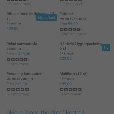
(15 omdömen)
(12 omdömen)
Diffuser med doftpinnar - 12
Fotobok
Ny variant
st
Mer än 10 varianter
8 varianter
Från
99,00
409,00
(2847 omdömen)
Delad canvastavla
Hårdtvål i tygförpackning -
Ny
6 st
3 varianter
Från
1 399,00
4 varianter
329,00
(3 omdömen)
Personlig kartposter
Multikort (12 st)
Mer än 10 varianter
2 varianter
Från
219,00
199,00
(2 omdömen)
(9 omdömen)
Skicka "save the date"-kort till