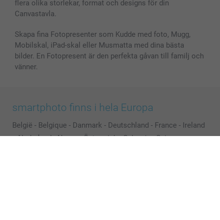
flera olika storlekar, format och designs för din
Canvastavla.
Skapa fina Fotopresenter som Kudde med foto, Mugg,
Mobilskal, iPad-skal eller Musmatta med dina bästa
bilder. En Fotopresent är den perfekta gåvan till familj och
vänner.
smartphoto finns i hela Europa
België
-
Belgique
-
Danmark
-
Deutschland
-
France
-
Ireland
-
Nederland
-
Norge
-
Österreich
-
Schweiz
-
Suisse
-
Switzerland
-
Suomi
-
Sverige
-
United Kingdom
-
Other Countries
Alla priser är i svenska kronor (SEK), inklusive moms och exklusive porto.