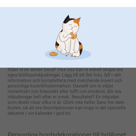
som sätter tonen till de sista tackgåvorna som era gäster
tar med sig hem: här hittar ni allt för att göra ert bröllop
oförglömligt. Upptäck personliga inbjudningar, originella
bordsdekorationer, unika tackgåvor och presenter som
verkligen är era. Allt ni behöver för att göra ert bröllop till
en oförglömlig upplevelse finns här på ett ställe.
Skapa egna originella bröllopsinbjudningar
Imponera med unika bröllopsinbjudningar och Save the
date-kort. Er inbjudan sätter tonen för hela dagen, så varför
inte en design som verkligen passar er? Vill ni ha en
modern, elegant look, en romantisk vintage-design eller
följer ni en annan trend? Hos oss kan ni enkelt skapa era
egna bröllopsinbjudningar. Lägg till ett fint foto, fyll i rätt
information och komplettera med matchande kuvert och
personliga kuvertklistermärken. Oavsett om ni väljer
romantiskt och klassiskt eller tufft och modernt, blir era
inbjudningar helt efter er smak. Resultatet? En inbjudan
som direkt visar vilka ni är. Glöm inte heller Save the date-
korten, så att era favoritpersoner kan ringa in det speciella
datumet i sin kalender i god tid.
Personliga bordsdekorationer till bröllopet