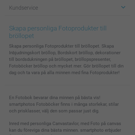
Fotopresenter
Om smartphoto
Kundservice
Fotoböcker
För affiliates
Canvas & Väggdekoration
Allmän integritetspolicy
Kontakta oss & FAQ
Bilder, Fotoförstoring & Fotohäften
Cookie Policy
smartgaranti
Skapa personliga Fotoprodukter till
Skal till Mobil & Surfplatta
Sitemap
smartbonus
bröllopet
MyNameBook
Villkor och garantier
Priser & betalning
Skapa personliga Fotoprodukter till bröllopet. Skapa
Fotoalmanackor & Fotoagenda
Investor Relations
Status på beställningar
Inbjudningskort bröllop, Bordskort bröllop, dekorationer
Fotoramar & Tillbehör
till bordsdukningen på bröllopet, bröllopspresenter,
Presentkort
Fotoböcker bröllop och mycket mer. Gör bröllopet till din
Alla fotoprodukter
dag och ta vara på alla minnen med fina Fotoprodukter!
En Fotobok bevarar dina minnen på bästa vis!
smartphotos Fotoböcker finns i många storlekar, stilar
och prisklasser, välj den som passar just dig.
Inred med personliga Canvastavlor, med Foto på canvas
kan du föreviga dina bästa minnen. smartphoto erbjuder