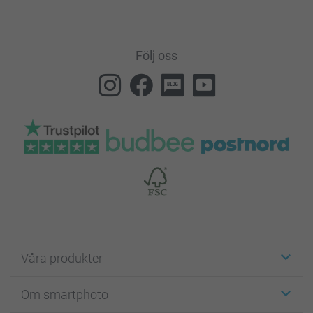
Följ oss
Våra produkter
Etiketter
Om smartphoto
Fotokort