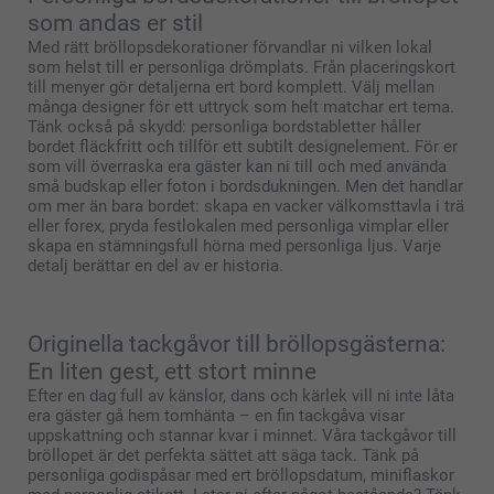
som andas er stil
Med rätt bröllopsdekorationer förvandlar ni vilken lokal
som helst till er personliga drömplats. Från placeringskort
till menyer gör detaljerna ert bord komplett. Välj mellan
många designer för ett uttryck som helt matchar ert tema.
Tänk också på skydd: personliga bordstabletter håller
bordet fläckfritt och tillför ett subtilt designelement. För er
som vill överraska era gäster kan ni till och med använda
små budskap eller foton i bordsdukningen. Men det handlar
om mer än bara bordet: skapa en vacker välkomsttavla i trä
eller forex, pryda festlokalen med personliga vimplar eller
skapa en stämningsfull hörna med personliga ljus. Varje
detalj berättar en del av er historia.
Originella tackgåvor till bröllopsgästerna:
En liten gest, ett stort minne
Efter en dag full av känslor, dans och kärlek vill ni inte låta
era gäster gå hem tomhänta – en fin tackgåva visar
uppskattning och stannar kvar i minnet. Våra tackgåvor till
bröllopet är det perfekta sättet att säga tack. Tänk på
personliga godispåsar med ert bröllopsdatum, miniflaskor