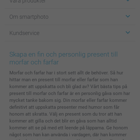
Våra produkter
Etiketter
Om smartphoto
Fotokort
Fotopresenter
Om smartphoto
Kundservice
Fotoböcker
För affiliates
Canvas & Väggdekoration
Allmän integritetspolicy
Kontakta oss & FAQ
Bilder, Fotoförstoring & Fotohäften
Cookie Policy
smartgaranti
Skapa en fin och personlig present till
Skal till Mobil & Surfplatta
Sitemap
smartbonus
morfar och farfar
MyNameBook
Villkor och garantier
Priser & betalning
Morfar och farfar har i stort sett allt de behöver. Så hur
Fotoalmanackor & Fotoagenda
Investor Relations
Status på beställningar
hittar man en present till morfar eller farfar som han
Fotoramar & Tillbehör
kommer att uppskatta och bli glad av? Vårt bästa tips på
Presentkort
present till morfar och farfar är en personlig gåva som har
Alla fotoprodukter
mycket tanke bakom sig. Din morfar eller farfar kommer
definitivt att uppskatta presenter med humor som får
honom att skratta. Välj en present som du tror att han
kommer att gilla och det blir en gåva som han alltid
kommer att se på med ett leende på läpparna. Ge honom
något som han kan använda i vardagen, där han kommer