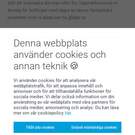
sätt att överraska din man eller fru. Uppmärksamma er
årsdag för bröllopet med några av dessa fantastiska
presenter som ni båda kan ha glädje av.
Presenter som passar alla!
Denna webbplats
använder cookies och
annan teknik
Vi använder cookies för att analysera vår
webbplatstrafik, för att anpassa innehåll och
annonser och för att tillhandahålla funktioner för
sociala medier. Vi delar också information om din
användning av vår webbplats med våra partners för
sociala medier, annonsering och analys. Du kan läsa
mer om vår cookiepolicy
här
.
Personliga presenter är det perfekta sättet att visa någon
Tillåt alla cookies
Endast nödvändiga cookies
hur mycket den betyder för dig. Med en genomtänkt och