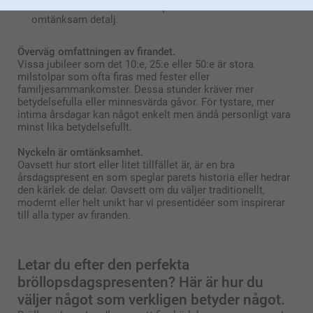
med deras namn eller bröllopsdatum är alltid en
omtänksam detalj.
Överväg omfattningen av firandet.
Vissa jubileer som det 10:e, 25:e eller 50:e är stora
milstolpar som ofta firas med fester eller
familjesammankomster. Dessa stunder kräver mer
betydelsefulla eller minnesvärda gåvor. För tystare, mer
intima årsdagar kan något enkelt men ändå personligt vara
minst lika betydelsefullt.
Nyckeln är omtänksamhet.
Oavsett hur stort eller litet tillfället är, är en bra
årsdagspresent en som speglar parets historia eller hedrar
den kärlek de delar. Oavsett om du väljer traditionellt,
modernt eller helt unikt har vi presentidéer som inspirerar
till alla typer av firanden.
Letar du efter den perfekta
bröllopsdagspresenten? Här är hur du
väljer något som verkligen betyder något.