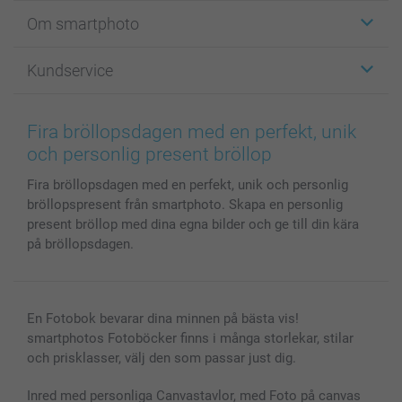
Etiketter
Om smartphoto
Fotokort
Fotopresenter
Om smartphoto
Kundservice
Fotoböcker
För affiliates
Canvas & Väggdekoration
Allmän integritetspolicy
Kontakta oss & FAQ
Bilder, Fotoförstoring & Fotohäften
Cookie Policy
smartgaranti
Fira bröllopsdagen med en perfekt, unik
Skal till Mobil & Surfplatta
Sitemap
smartbonus
och personlig present bröllop
MyNameBook
Villkor och garantier
Priser & betalning
Fira bröllopsdagen med en perfekt, unik och personlig
Fotoalmanackor & Fotoagenda
Investor Relations
Status på beställningar
bröllopspresent från smartphoto. Skapa en personlig
Fotoramar & Tillbehör
present bröllop med dina egna bilder och ge till din kära
Presentkort
på bröllopsdagen.
Alla fotoprodukter
En Fotobok bevarar dina minnen på bästa vis!
smartphotos Fotoböcker finns i många storlekar, stilar
och prisklasser, välj den som passar just dig.
Inred med personliga Canvastavlor, med Foto på canvas