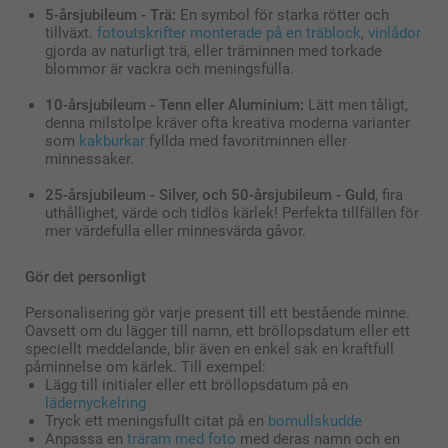
5-årsjubileum - Trä:
En symbol för starka rötter och
tillväxt.
fotoutskrifter monterade på en träblock
,
vinlådor
gjorda av naturligt trä, eller träminnen med torkade
blommor är vackra och meningsfulla.
10-årsjubileum - Tenn eller Aluminium:
Lätt men tåligt,
denna milstolpe kräver ofta kreativa moderna varianter
som
kakburkar
fyllda med favoritminnen eller
minnessaker.
25-årsjubileum - Silver, och 50-årsjubileum - Guld
, fira
uthållighet, värde och tidlös kärlek! Perfekta tillfällen för
mer värdefulla eller minnesvärda gåvor.
Gör det personligt
Personalisering gör varje present till ett bestående minne.
Oavsett om du lägger till namn, ett bröllopsdatum eller ett
speciellt meddelande, blir även en enkel sak en kraftfull
påminnelse om kärlek. Till exempel:
Lägg till initialer eller ett bröllopsdatum på en
lädernyckelring
Tryck ett meningsfullt citat på en
bomullskudde
Anpassa en
träram med foto
med deras namn och en