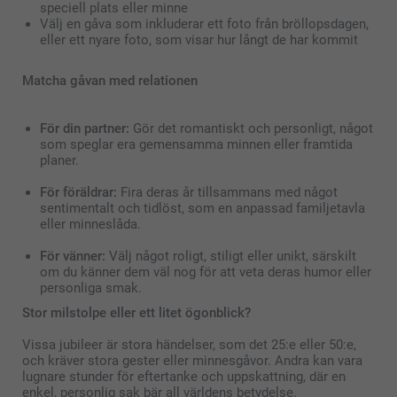
speciell plats eller minne
Välj en gåva som inkluderar ett foto från bröllopsdagen,
eller ett nyare foto, som visar hur långt de har kommit
Matcha gåvan med relationen
För din partner:
Gör det romantiskt och personligt, något
som speglar era gemensamma minnen eller framtida
planer.
För föräldrar:
Fira deras år tillsammans med något
sentimentalt och tidlöst, som en anpassad familjetavla
eller minneslåda.
För vänner:
Välj något roligt, stiligt eller unikt, särskilt
om du känner dem väl nog för att veta deras humor eller
personliga smak.
Stor milstolpe eller ett litet ögonblick?
Vissa jubileer är stora händelser, som det 25:e eller 50:e,
och kräver stora gester eller minnesgåvor. Andra kan vara
lugnare stunder för eftertanke och uppskattning, där en
enkel, personlig sak bär all världens betydelse.