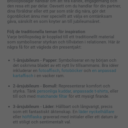
Bröllopsdagar handlar om att fira kärlek, engagemang och
den resa ett par delar. Oavsett om du handlar för din partner,
dina föräldrar eller ett par som står dig nära, gör det
ögonblicket ännu mer speciellt att välja en omtänksam
gåva, särskilt en som knyter an till jubileumsåret.
Följ de traditionella teman för inspiration
Varje bröllopsdag är kopplad till ett traditionellt material
som symboliserar styrkan och tillväxten i relationen. Här är
några få för att vägleda din presentjakt:
1-årsjubileum - Papper:
Symboliserar en ny början och
det oskrivna bladet av ett nytt liv tillsammans. Bra idéer
inkluderar en
fotoaffisch
,
fotoböcker
och
en anpassad
kartaffisch
i en vacker ram.
2-årsjubileum - Bomull:
Representerar komfort och
styrka. Tänk
personliga kuddar
,
anpassade t-shirts
, eller
till och med
matchande filtar
för ett mysigt firande.
3-årsjubileum - Läder:
Hållbart och långvarigt, precis
som ett fantastiskt äktenskap. En
läder nyckelhållare
eller
höftflaska
graverad med initialer eller ett datum är
ett stiligt och sentimentalt val.