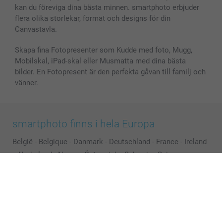
kan du föreviga dina bästa minnen. smartphoto erbjuder
flera olika storlekar, format och designs för din
Canvastavla.
Skapa fina Fotopresenter som Kudde med foto, Mugg,
Mobilskal, iPad-skal eller Musmatta med dina bästa
bilder. En Fotopresent är den perfekta gåvan till familj och
vänner.
smartphoto finns i hela Europa
België
-
Belgique
-
Danmark
-
Deutschland
-
France
-
Ireland
-
Nederland
-
Norge
-
Österreich
-
Schweiz
-
Suisse
-
Switzerland
-
Suomi
-
Sverige
-
United Kingdom
-
Other Countries
Alla priser är i svenska kronor (SEK), inklusive moms och exklusive porto.