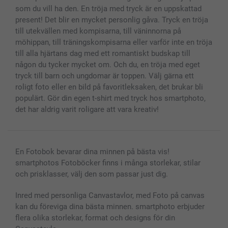
som du vill ha den. En tröja med tryck är en uppskattad
present! Det blir en mycket personlig gåva. Tryck en tröja
till utekvällen med kompisarna, till väninnorna på
möhippan, till träningskompisarna eller varför inte en tröja
till alla hjärtans dag med ett romantiskt budskap till
någon du tycker mycket om. Och du, en tröja med eget
tryck till barn och ungdomar är toppen. Välj gärna ett
roligt foto eller en bild på favoritleksaken, det brukar bli
populärt. Gör din egen t-shirt med tryck hos smartphoto,
det har aldrig varit roligare att vara kreativ!
En Fotobok bevarar dina minnen på bästa vis!
smartphotos Fotoböcker finns i många storlekar, stilar
och prisklasser, välj den som passar just dig.
Inred med personliga Canvastavlor, med Foto på canvas
kan du föreviga dina bästa minnen. smartphoto erbjuder
flera olika storlekar, format och designs för din