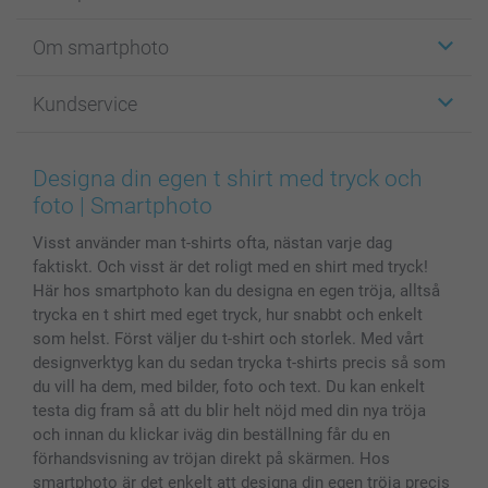
Etiketter
Om smartphoto
Fotokort
Fotopresenter
Om smartphoto
Kundservice
Fotoböcker
För affiliates
Canvas & Väggdekoration
Allmän integritetspolicy
Kontakta oss & FAQ
Bilder, Fotoförstoring & Fotohäften
Cookie Policy
smartgaranti
Designa din egen t shirt med tryck och
Skal till Mobil & Surfplatta
Sitemap
smartbonus
foto | Smartphoto
MyNameBook
Villkor och garantier
Priser & betalning
Visst använder man t-shirts ofta, nästan varje dag
Fotoalmanackor & Fotoagenda
Investor Relations
Status på beställningar
faktiskt. Och visst är det roligt med en shirt med tryck!
Fotoramar & Tillbehör
Här hos smartphoto kan du designa en egen tröja, alltså
Presentkort
trycka en t shirt med eget tryck, hur snabbt och enkelt
Alla fotoprodukter
som helst. Först väljer du t-shirt och storlek. Med vårt
designverktyg kan du sedan trycka t-shirts precis så som
du vill ha dem, med bilder, foto och text. Du kan enkelt
testa dig fram så att du blir helt nöjd med din nya tröja
och innan du klickar iväg din beställning får du en
förhandsvisning av tröjan direkt på skärmen. Hos
smartphoto är det enkelt att designa din egen tröja precis