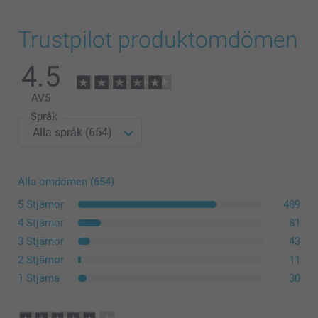
Trustpilot produktomdömen
4.5
3-4 år
42,5 cm
AV
5
Språk
33,5 cm
Tvätta
11,5 cm
Torktumla
5-6 år
Stryka
Alla omdömen (654)
Bleka
5 Stjärnor
489
45,5 cm
Kemtvätt
4 Stjärnor
81
36,5 cm
3 Stjärnor
43
2 Stjärnor
11
12,5 cm
1 Stjärna
30
7-8 år