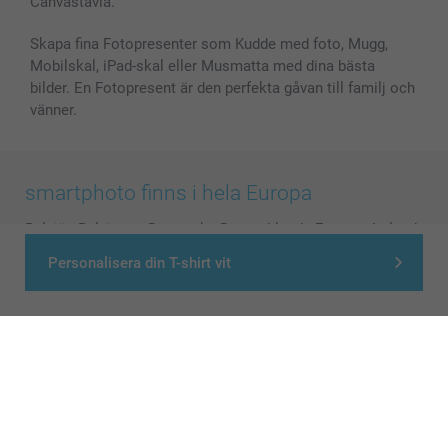
Canvastavla.
Skapa fina Fotopresenter som Kudde med foto, Mugg,
Mobilskal, iPad-skal eller Musmatta med dina bästa
bilder. En Fotopresent är den perfekta gåvan till familj och
vänner.
smartphoto finns i hela Europa
België
-
Belgique
-
Danmark
-
Deutschland
-
France
-
Ireland
-
Nederland
-
Norge
-
Österreich
-
Schweiz
-
Suisse
-
Personalisera din T-shirt vit
Switzerland
-
Suomi
-
Sverige
-
United Kingdom
-
Other Countries
Alla priser är i svenska kronor (SEK), inklusive moms och exklusive porto.
© smartphoto group. All rights reserved