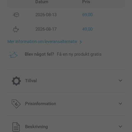
Datum
Pris
2026-08-13
69,00
2026-08-17
49,00
Mer information om leveransalternativ
Blev något fel?
Få en ny produkt gratis
Tillval
Ge ditt Minikort en extra festlig look eller
Prisinformation
en modern och stilfull look med gnistrande
eller matt texturerat papper.
Alla priser är i svenska kronor (SEK), inklusive moms och
Beskrivning
exklusive porto.
2,00/styck