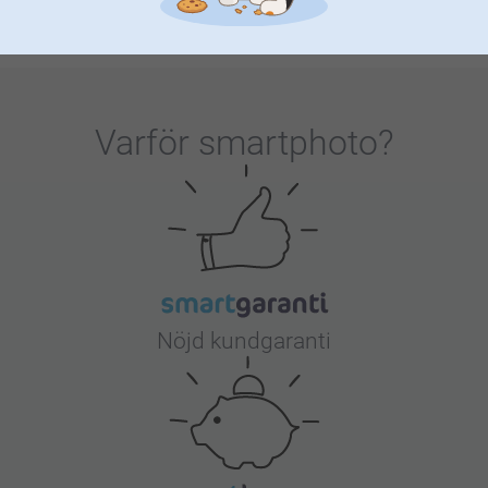
Varför
smartphoto
?
Nöjd kundgaranti