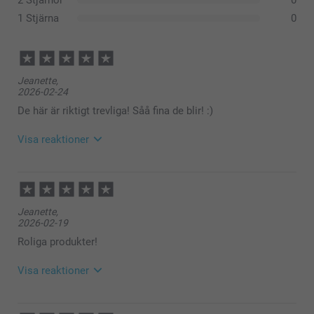
2 Stjärnor
0
1 Stjärna
0
Jeanette,
2026-02-24
De här är riktigt trevliga! Såå fina de blir! :)
Visa reaktioner
2026-02-25
10:07
Hej Jeanette,
Jeanette,
Stort tack för dina ⭐️⭐️⭐️⭐️⭐️ och omdöme, underbart
2026-02-19
att du gillar Minikorten, det gläder oss mycket 🩵
Varma hälsningar,
Roliga produkter!
Kirsi @smartphoto
Visa reaktioner
2026-02-23