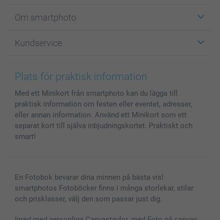
Etiketter
Om smartphoto
Fotokort
Fotopresenter
Om smartphoto
Kundservice
Fotoböcker
För affiliates
Canvas & Väggdekoration
Allmän integritetspolicy
Kontakta oss & FAQ
Bilder, Fotoförstoring & Fotohäften
Cookie Policy
smartgaranti
Plats för praktisk information
Skal till Mobil & Surfplatta
Sitemap
smartbonus
Med ett Minikort från smartphoto kan du lägga till
MyNameBook
Villkor och garantier
Priser & betalning
praktisk information om festen eller eventet, adresser,
Fotoalmanackor & Fotoagenda
Investor Relations
Status på beställningar
eller annan information. Använd ett Minikort som ett
Fotoramar & Tillbehör
separat kort till själva inbjudningskortet. Praktiskt och
Presentkort
smart!
Alla fotoprodukter
En Fotobok bevarar dina minnen på bästa vis!
smartphotos Fotoböcker finns i många storlekar, stilar
och prisklasser, välj den som passar just dig.
Inred med personliga Canvastavlor, med Foto på canvas