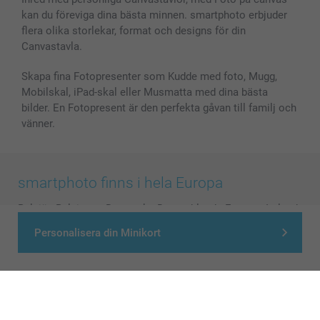
kan du föreviga dina bästa minnen. smartphoto erbjuder
flera olika storlekar, format och designs för din
Canvastavla.
Skapa fina Fotopresenter som Kudde med foto, Mugg,
Mobilskal, iPad-skal eller Musmatta med dina bästa
bilder. En Fotopresent är den perfekta gåvan till familj och
vänner.
smartphoto finns i hela Europa
België
-
Belgique
-
Danmark
-
Deutschland
-
France
-
Ireland
-
Nederland
-
Norge
-
Österreich
-
Schweiz
-
Suisse
-
Personalisera din Minikort
Switzerland
-
Suomi
-
Sverige
-
United Kingdom
-
Other Countries
Alla priser är i svenska kronor (SEK), inklusive moms och exklusive porto.