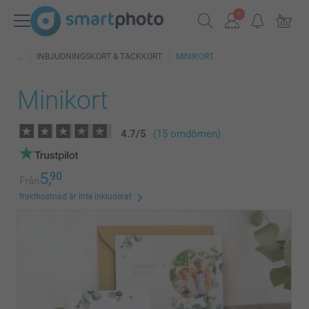
INBJUDNINGSKORT & TACKKORT
MINIKORT
Minikort
4.7
/
5
(15 omdömen)
5,
90
Från
fraktkostnad är inte inkluderat