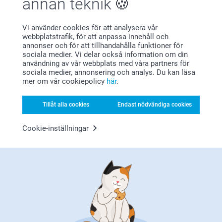
annan teknik
Jag önskar dig en fin dag!
Snabb leverans och bra kvalitet
Varma hälsningar,
Kirsi @smartphoto
Visa reaktioner
Vi använder cookies för att analysera vår
webbplatstrafik, för att anpassa innehåll och
annonser och för att tillhandahålla funktioner för
2024-08-16
sociala medier. Vi delar också information om din
10:52
användning av vår webbplats med våra partners för
Hej Malin,
Visa mer
sociala medier, annonsering och analys. Du kan läsa
Stort tack för dina 4 stjärnor och omdöme, vi är
mer om vår cookiepolicy
här
.
glada att du är nöjd med dina Minikort:)
Relaterade produkter
Vi önskar dig en fin helg!
Varma hälsningar,
Tillåt alla cookies
Endast nödvändiga cookies
Kirsi @smartphoto
Personliga fotokort
Kuvert
Cookie-inställningar
Mer än 10 varianter
Mer än 10 varianter
Från
7,90
Från
49,00
(1430 omdömen)
(3 omdömen)
Fotokort med effektlack
Tekopp
2 varianter
169,00
Från
14,90
(70 omdömen)
(49 omdömen)