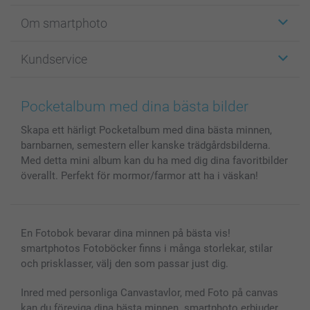
Etiketter
Om smartphoto
Fotokort
Fotopresenter
Om smartphoto
Kundservice
Fotoböcker
För affiliates
Canvas & Väggdekoration
Allmän integritetspolicy
Kontakta oss & FAQ
Bilder, Fotoförstoring & Fotohäften
Cookie Policy
smartgaranti
Pocketalbum med dina bästa bilder
Skal till Mobil & Surfplatta
Sitemap
smartbonus
Skapa ett härligt Pocketalbum med dina bästa minnen,
MyNameBook
Villkor och garantier
Priser & betalning
barnbarnen, semestern eller kanske trädgårdsbilderna.
Fotoalmanackor & Fotoagenda
Investor Relations
Status på beställningar
Med detta mini album kan du ha med dig dina favoritbilder
Fotoramar & Tillbehör
överallt. Perfekt för mormor/farmor att ha i väskan!
Presentkort
Alla fotoprodukter
En Fotobok bevarar dina minnen på bästa vis!
smartphotos Fotoböcker finns i många storlekar, stilar
och prisklasser, välj den som passar just dig.
Inred med personliga Canvastavlor, med Foto på canvas
kan du föreviga dina bästa minnen. smartphoto erbjuder