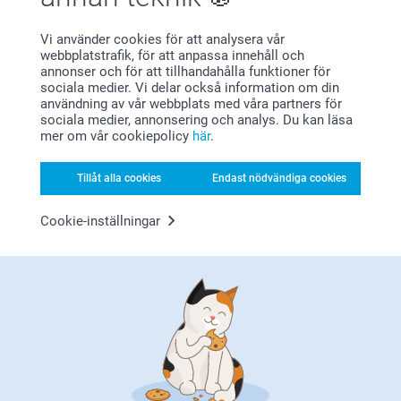
beställa hos oss.
Okey skick för mobilfoton så jag är nöjd
Varma hälsningar
Pernilla @smartphoto
Vi använder cookies för att analysera vår
Visa reaktioner
webbplatstrafik, för att anpassa innehåll och
annonser och för att tillhandahålla funktioner för
sociala medier. Vi delar också information om din
2025-07-24
användning av vår webbplats med våra partners för
09:58
sociala medier, annonsering och analys. Du kan läsa
Hej Margaretha,
Visa mer
mer om vår cookiepolicy
här
.
Stort tack för dina ⭐️⭐️⭐️⭐️ och omdöme, kul att du är
nöjd med ditt pocketalbum!
Relaterade produkter
Vi önskar dig en fin dag!
Tillåt alla cookies
Endast nödvändiga cookies
Varma hälsningar,
Kirsi @smartphoto
Väggkalender
Poster med foto
Cookie-inställningar
6 varianter
Mer än 10 varianter
Från
159,00
Från
49,00
(2207 omdömen)
(699 omdömen)
Kvadratiska Bilder
Collection 100
3 varianter
179,00
Från
1,29
(50 omdömen)
(231 omdömen)