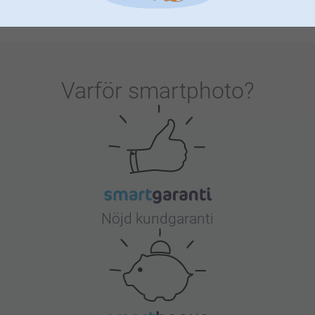
Varför
smartphoto
?
Nöjd kundgaranti