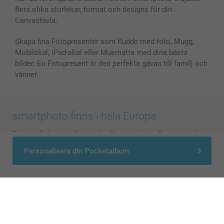
flera olika storlekar, format och designs för din
Canvastavla.
Skapa fina Fotopresenter som Kudde med foto, Mugg,
Mobilskal, iPad-skal eller Musmatta med dina bästa
bilder. En Fotopresent är den perfekta gåvan till familj och
vänner.
smartphoto finns i hela Europa
België
-
Belgique
-
Danmark
-
Deutschland
-
France
-
Ireland
-
Nederland
-
Norge
-
Österreich
-
Schweiz
-
Suisse
-
Personalisera din Pocketalbum
Switzerland
-
Suomi
-
Sverige
-
United Kingdom
-
Other Countries
Alla priser är i svenska kronor (SEK), inklusive moms och exklusive porto.