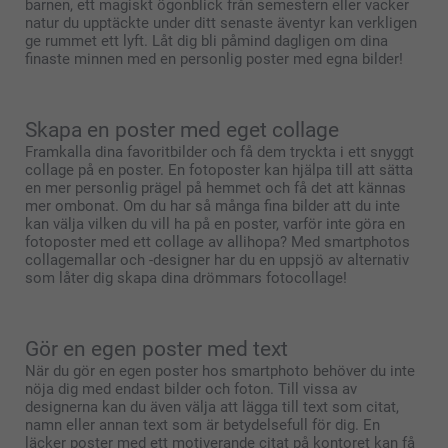
barnen, ett magiskt ögonblick från semestern eller vacker
natur du upptäckte under ditt senaste äventyr kan verkligen
ge rummet ett lyft. Låt dig bli påmind dagligen om dina
finaste minnen med en personlig poster med egna bilder!
Skapa en poster med eget collage
Framkalla dina favoritbilder och få dem tryckta i ett snyggt
collage på en poster. En fotoposter kan hjälpa till att sätta
en mer personlig prägel på hemmet och få det att kännas
mer ombonat. Om du har så många fina bilder att du inte
kan välja vilken du vill ha på en poster, varför inte göra en
fotoposter med ett collage av allihopa? Med smartphotos
collagemallar och -designer har du en uppsjö av alternativ
som låter dig skapa dina drömmars fotocollage!
Gör en egen poster med text
När du gör en egen poster hos smartphoto behöver du inte
nöja dig med endast bilder och foton. Till vissa av
designerna kan du även välja att lägga till text som citat,
namn eller annan text som är betydelsefull för dig. En
läcker poster med ett motiverande citat på kontoret kan få