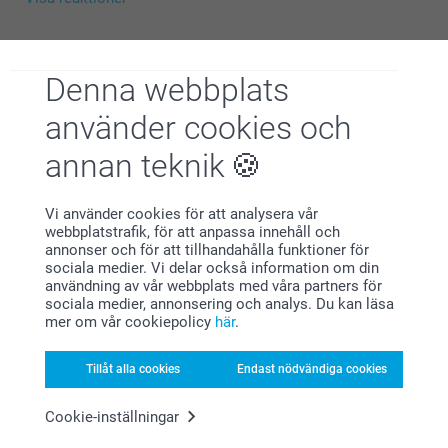
Helene @smartphoto
2026-07-22
11:42
Denna webbplats
Hej Jenny,
Blixt,
använder cookies och
2026-06-30
Stort tack för dina ⭐️⭐️⭐️⭐️⭐️ och omdöme av våra
posters. Visst är det härligt att kunna ha sina bästa
Sitter på min vägg så jag kan beu dra den varje dag.
annan teknik
foton framme så andra också kan få se dem! Tack
för att du valt att beställa hos oss 😊
Visa reaktioner
Varma hälsningar
Vi använder cookies för att analysera vår
Helene @smartphoto
webbplatstrafik, för att anpassa innehåll och
2026-07-01
annonser och för att tillhandahålla funktioner för
14:15
sociala medier. Vi delar också information om din
Hej,
användning av vår webbplats med våra partners för
Inger,
sociala medier, annonsering och analys. Du kan läsa
2026-06-24
Tack för ⭐️⭐️⭐⭐️⭐️! Det glädjer oss att du är nöjd med
mer om vår cookiepolicy
här
.
din poster med foto.
Mycket bra
🩵-liga hälsningar
Tillåt alla cookies
Endast nödvändiga cookies
Visa reaktioner
Helene @smartphoto
Cookie-inställningar
2026-06-25
10:02