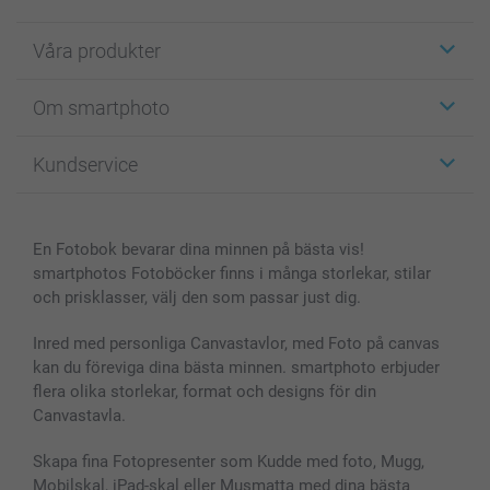
Våra produkter
Etiketter
Om smartphoto
Fotokort
Fotopresenter
Om smartphoto
Kundservice
Fotoböcker
För affiliates
Canvas & Väggdekoration
Allmän integritetspolicy
Kontakta oss & FAQ
Bilder, Fotoförstoring & Fotohäften
Cookie Policy
smartgaranti
En Fotobok bevarar dina minnen på bästa vis!
Skal till Mobil & Surfplatta
Sitemap
smartbonus
smartphotos Fotoböcker finns i många storlekar, stilar
MyNameBook
Villkor och garantier
Priser & betalning
och prisklasser, välj den som passar just dig.
Fotoalmanackor & Fotoagenda
Investor Relations
Status på beställningar
Fotoramar & Tillbehör
Inred med personliga Canvastavlor, med Foto på canvas
kan du föreviga dina bästa minnen. smartphoto erbjuder
Presentkort
flera olika storlekar, format och designs för din
Alla fotoprodukter
Canvastavla.
Skapa fina Fotopresenter som Kudde med foto, Mugg,
Mobilskal, iPad-skal eller Musmatta med dina bästa