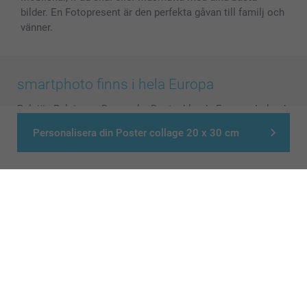
bilder. En Fotopresent är den perfekta gåvan till familj och
vänner.
smartphoto finns i hela Europa
België
-
Belgique
-
Danmark
-
Deutschland
-
France
-
Ireland
-
Nederland
-
Norge
-
Österreich
-
Schweiz
-
Suisse
-
Personalisera din Poster collage 20 x 30 cm
Switzerland
-
Suomi
-
Sverige
-
United Kingdom
-
Other Countries
Alla priser är i svenska kronor (SEK), inklusive moms och exklusive porto.
© smartphoto group. All rights reserved