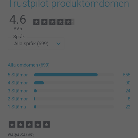
Trustpilot produktomdömen
Ramar upp till och med storlek 20 x 30 cm har stöd baktill, de
större storlekarna har väggfäste.
4.6
sortiment
AV
5
Språk
Alla omdömen (699)
5 Stjärnor
555
4 Stjärnor
90
3 Stjärnor
24
2 Stjärnor
8
1 Stjärna
22
Nadja Kasem,