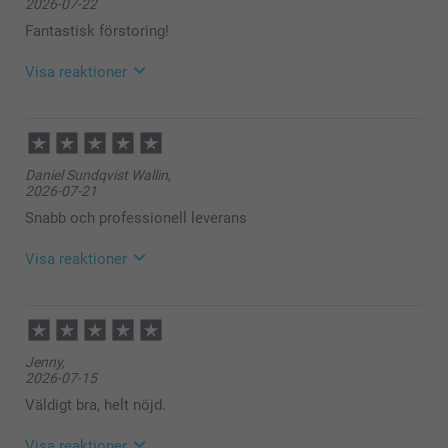
2026-07-22
Fantastisk förstoring!
Visa reaktioner
2026-07-30
11:51
Hej Nadja,
Daniel Sundqvist Wallin,
Wow – stort tack för 5 stjärnor! ⭐️⭐️⭐️⭐️⭐️
2026-07-21
Det betyder mycket för oss att du tog dig tid att
skriva om din fotoförstoring. Tack för att du valde
Snabb och professionell leverans
oss 😊
Varmaste hälsningar
Visa reaktioner
Kirsi @smartphoto
2026-07-22
11:02
Hej Daniel,
Jenny,
2026-07-15
Tack för att du ger oss ⭐⭐⭐⭐⭐! Det glädjer oss att
du är nöjd med våra posters och service.
Väldigt bra, helt nöjd.
🩵-liga hälsningar
Visa reaktioner