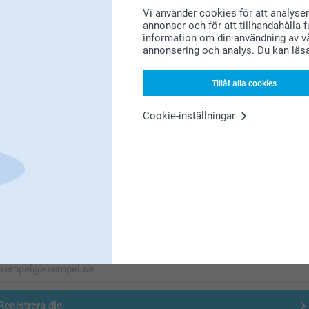
Vi använder cookies för att analyser
annonser och för att tillhandahålla 
Letar du efter inspiration?
information om din användning av vå
annonsering och analys. Du kan läs
Tillåt alla cookies
Cookie-inställningar
Förstklassig kundservice
Registrera dig till vårt nyhetsbrev
nge din e-postadress här
Registrera dig