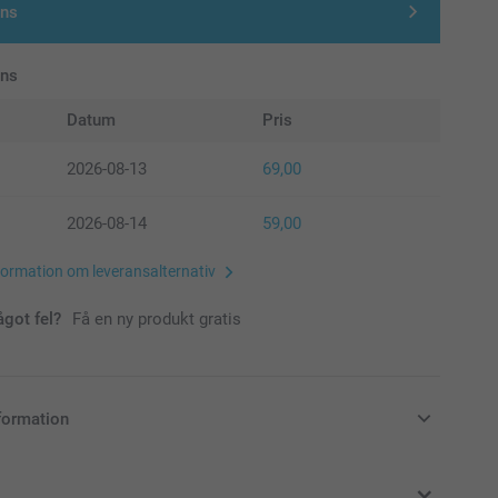
gns
ans
Datum
Pris
2026-08-13
69,00
2026-08-14
59,00
formation om leveransalternativ
ågot fel?
Få en ny produkt gratis
formation
i svenska kronor (SEK), inklusive moms och exklusive porto.