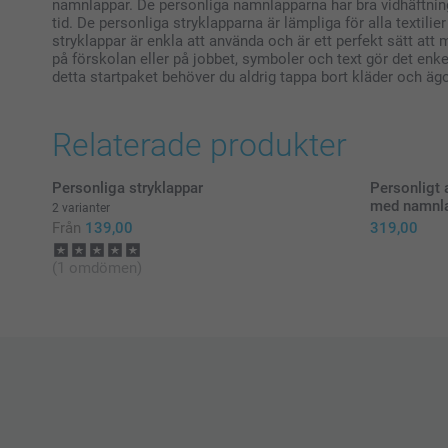
namnlappar. De personliga namnlapparna har bra vidhäftning 
tid. De personliga stryklapparna är lämpliga för alla texti
stryklappar är enkla att använda och är ett perfekt sätt att m
på förskolan eller på jobbet, symboler och text gör det enkel
detta startpaket behöver du aldrig tappa bort kläder och ägo
Relaterade produkter
Personliga stryklappar
Personligt 
med namnlap
2 varianter
Från
139,00
319,00
(1 omdömen)