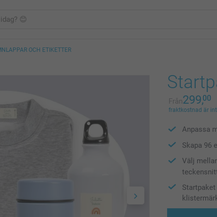
MNLAPPAR OCH ETIKETTER
Startp
299,
00
Från
fraktkostnad är in
Anpassa m
Skapa 96 e
Välj mella
teckensnit
Startpaket
klistermär