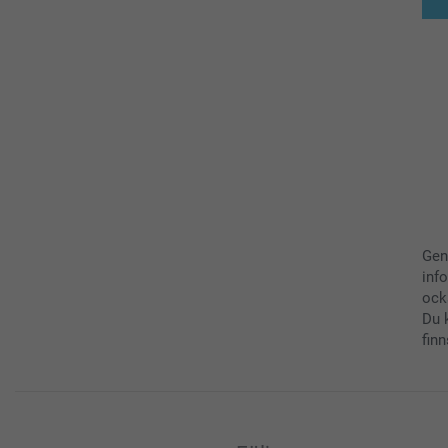
Gen
inf
ock
Du 
finn