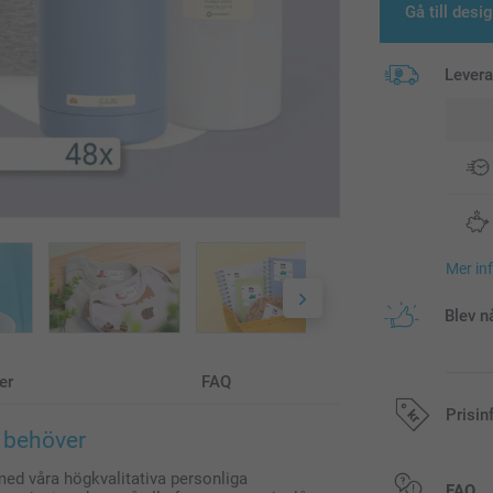
Gå till desi
Lever
Mer in
Blev n
er
FAQ
Prisin
u behöver
 med våra högkvalitativa personliga
Alla priser är 
FAQ