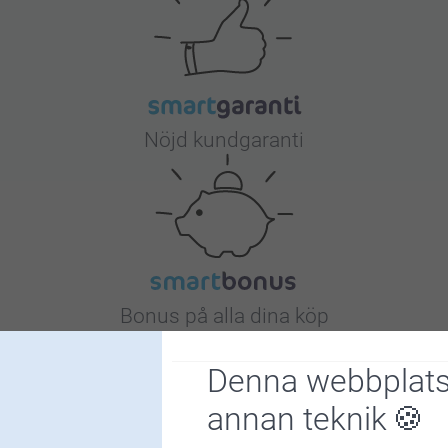
Låt namn
Vänta i 
Nöjd kundgaranti
Bonus på alla dina köp
Denna webbplats
annan teknik