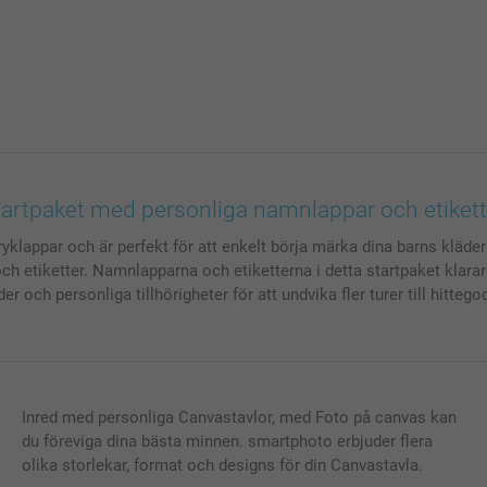
tartpaket med personliga namnlappar och etikett
klappar och är perfekt för att enkelt börja märka dina barns kläder o
och etiketter. Namnlapparna och etiketterna i detta startpaket klar
 och personliga tillhörigheter för att undvika fler turer till hittego
Inred med personliga Canvastavlor, med Foto på canvas kan
du föreviga dina bästa minnen. smartphoto erbjuder flera
olika storlekar, format och designs för din Canvastavla.