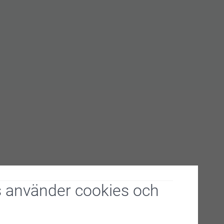
lappen svalna och avlägsna silikonpappret
8 timmar innan du tvättar plagget
 använder cookies och