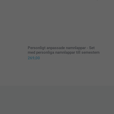
Personligt anpassade namnlappar - Set
med personliga namnlappar till semestern
269,00
 strykjärnet på högsta temperatur. Använd inte ånga
namnlappen i rätt position med texten vänd uppåt
r namnlappen med en bit silikonpapper (medföljer)
ykjärnet plant och pressa på namnlappen i 5–10 sekunder.
rsiktigt strykjärnet. Upprepa detta 3 gånger.