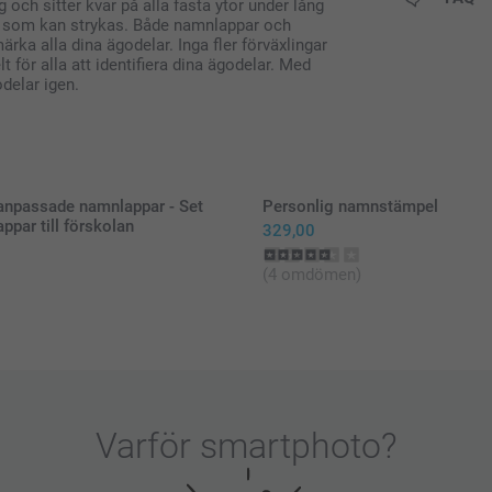
och sitter kvar på alla fasta ytor under lång
lier som kan strykas. Både namnlappar och
ärka alla dina ägodelar. Inga fler förväxlingar
t för alla att identifiera dina ägodelar. Med
delar igen.
anpassade namnlappar - Set
Personlig namnstämpel
par till förskolan
329,00
(4 omdömen)
Ställ in
Placera 
Varför
smartphoto
?
Täck öve
Håll str
Flytta fö