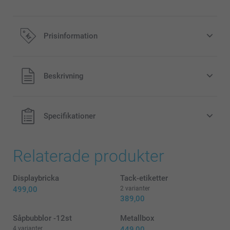
Prisinformation
Alla priser är i svenska kronor (SEK), inklusive moms och
Beskrivning
exklusive porto.
Specifikationer
Relaterade produkter
Displaybricka
Tack-etiketter
499,00
2 varianter
389,00
Såpbubblor -12st
Metallbox
4 varianter
449,00