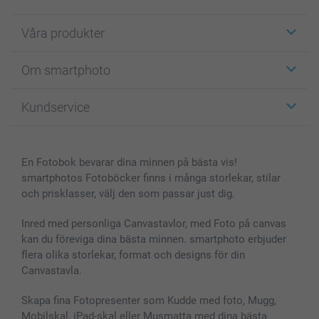
Våra produkter
Etiketter
Om smartphoto
Fotokort
Fotopresenter
Om smartphoto
Kundservice
Fotoböcker
För affiliates
Canvas & Väggdekoration
Allmän integritetspolicy
Kontakta oss & FAQ
Bilder, Fotoförstoring & Fotohäften
Cookie Policy
smartgaranti
En Fotobok bevarar dina minnen på bästa vis!
Skal till Mobil & Surfplatta
Sitemap
smartbonus
smartphotos Fotoböcker finns i många storlekar, stilar
MyNameBook
Villkor och garantier
Priser & betalning
och prisklasser, välj den som passar just dig.
Fotoalmanackor & Fotoagenda
Investor Relations
Status på beställningar
Fotoramar & Tillbehör
Inred med personliga Canvastavlor, med Foto på canvas
kan du föreviga dina bästa minnen. smartphoto erbjuder
Presentkort
flera olika storlekar, format och designs för din
Alla fotoprodukter
Canvastavla.
Skapa fina Fotopresenter som Kudde med foto, Mugg,
Mobilskal, iPad-skal eller Musmatta med dina bästa