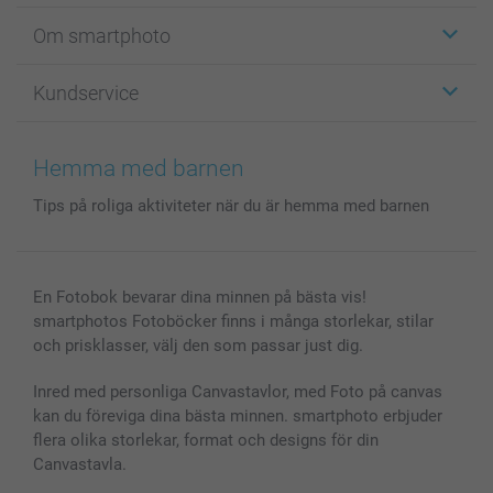
Etiketter
Om smartphoto
Fotokort
Fotopresenter
Om smartphoto
Kundservice
Fotoböcker
För affiliates
Canvas & Väggdekoration
Allmän integritetspolicy
Kontakta oss & FAQ
Bilder, Fotoförstoring & Fotohäften
Cookie Policy
smartgaranti
Hemma med barnen
Skal till Mobil & Surfplatta
Sitemap
smartbonus
Tips på roliga aktiviteter när du är hemma med barnen
MyNameBook
Villkor och garantier
Priser & betalning
Fotoalmanackor & Fotoagenda
Investor Relations
Status på beställningar
Fotoramar & Tillbehör
En Fotobok bevarar dina minnen på bästa vis!
Presentkort
smartphotos Fotoböcker finns i många storlekar, stilar
Alla fotoprodukter
och prisklasser, välj den som passar just dig.
Inred med personliga Canvastavlor, med Foto på canvas
kan du föreviga dina bästa minnen. smartphoto erbjuder
flera olika storlekar, format och designs för din
Canvastavla.