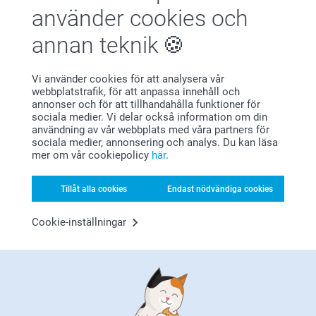
använder cookies och
Registrera dig till vårt nyhetsbrev
annan teknik
Ange din e-postadress här
Vi använder cookies för att analysera vår
webbplatstrafik, för att anpassa innehåll och
annonser och för att tillhandahålla funktioner för
sociala medier. Vi delar också information om din
Registrera dig
användning av vår webbplats med våra partners för
sociala medier, annonsering och analys. Du kan läsa
mer om vår cookiepolicy
här
.
Tillåt alla cookies
Endast nödvändiga cookies
Cookie-inställningar
Genom att prenumerera på vårt nyhetsbrev får du den senaste
informationen om våra produkter och specialerbjudanden. Det
innebär också att du godkänner vår
Allmänna integritetspolicy
.