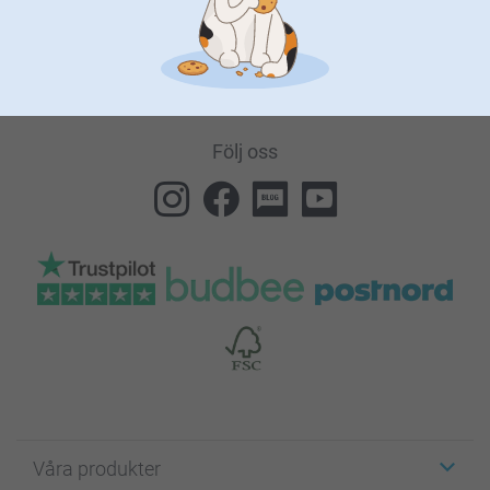
Du kan när som helst avregistrera dig genom att klicka på
länken som finns längst ned i alla våra nyhetsbrev.
Följ oss
Våra produkter