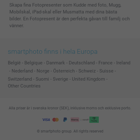
Skapa fina Fotopresenter som Kudde med foto, Mugg,
Mobilskal, iPad-skal eller Musmatta med dina bästa
bilder. En Fotopresent är den perfekta gåvan till familj och
vänner.
smartphoto finns i hela Europa
België
-
Belgique
-
Danmark
-
Deutschland
-
France
-
Ireland
-
Nederland
-
Norge
-
Österreich
-
Schweiz
-
Suisse
-
Switzerland
-
Suomi
-
Sverige
-
United Kingdom
-
Other Countries
Alla priser är i svenska kronor (SEK), inklusive moms och exklusive porto.
© smartphoto group. All rights reserved