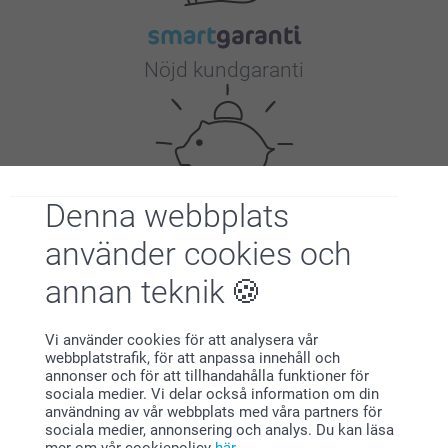
Nöjd kundgaranti
Denna webbplats
Bonus på alla dina köp
använder cookies och
annan teknik
Vi använder cookies för att analysera vår
webbplatstrafik, för att anpassa innehåll och
annonser och för att tillhandahålla funktioner för
sociala medier. Vi delar också information om din
användning av vår webbplats med våra partners för
Letar du efter inspiration?
sociala medier, annonsering och analys. Du kan läsa
mer om vår cookiepolicy
här
.