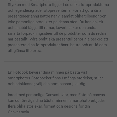
Fotoramar & Tillbehör
Styrkan med Smartphoto ligger i de unika fotoprodukterna
Presentkort
och egendesignade fotopresenterna. För att göra dina
Alla fotoprodukter
presentidéer ännu bättre har vi samlat olika tillbehör och
icke-personliga produkter på denna sida. Du kan enkelt
och snabbt lägga till ramar, kuvert, askar och andra
smarta förpackningsidéer till de produkter som du redan
har beställt. Våra praktiska presenttillbehör hjälper dig att
presentera dina fotoprodukter ännu bättre och att få dem
att glänsa lite extra.
En Fotobok bevarar dina minnen på bästa vis!
smartphotos Fotoböcker finns i många storlekar, stilar
och prisklasser, välj den som passar just dig.
Inred med personliga Canvastavlor, med Foto på canvas
kan du föreviga dina bästa minnen. smartphoto erbjuder
flera olika storlekar, format och designs för din
Canvastavla.