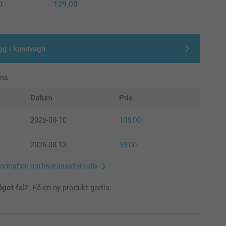
0
129,00
gg i kundvagn
ans
Datum
Pris
2026-08-10
108,00
2026-08-13
59,00
formation om leveransalternativ
ågot fel?
Få en ny produkt gratis