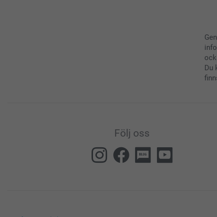
Gen
inf
ock
Du 
finn
Följ oss