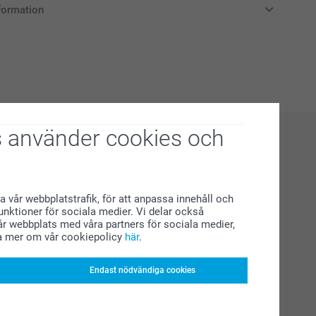
formation
i svenska kronor (SEK), inklusive moms och exklusive porto.
 använder cookies och
a vår webbplatstrafik, för att anpassa innehåll och
funktioner för sociala medier. Vi delar också
r webbplats med våra partners för sociala medier,
a mer om vår cookiepolicy
här
.
Endast nödvändiga cookies