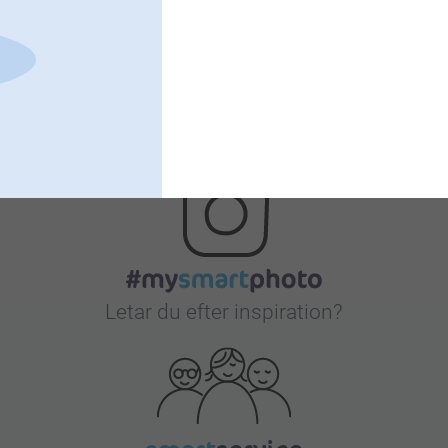
Bonus på alla dina köp
Letar du efter inspiration?