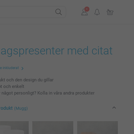
agspresenter med citat
te inkluderat
ukt och den design du gillar
bt och enkelt
r något personligt? Kolla in våra andra produkter
rodukt
(Mugg)