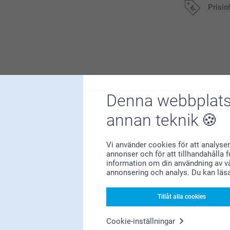
Prisin
Alla priser är 
Denna webbplats
Varför
smartphoto
?
annan teknik
Vi använder cookies för att analyser
annonser och för att tillhandahålla 
information om din användning av vå
annonsering och analys. Du kan läs
Tillåt alla cookies
Nöjd kundgaranti
Cookie-inställningar