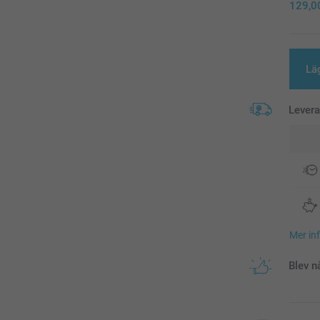
129,0
Lä
Lever
Mer in
Blev n