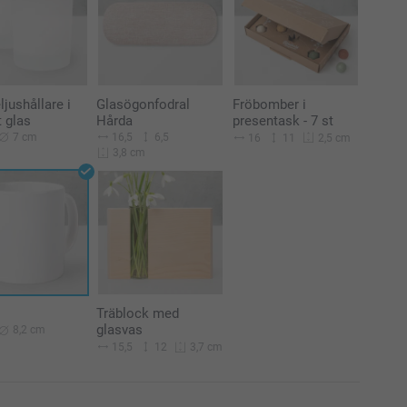
jushållare i
Glasögonfodral
Fröbomber i
t glas
Hårda
presentask - 7 st
7 cm
16,5
6,5
16
11
2,5 cm
3,8 cm
Träblock med
glasvas
8,2 cm
15,5
12
3,7 cm