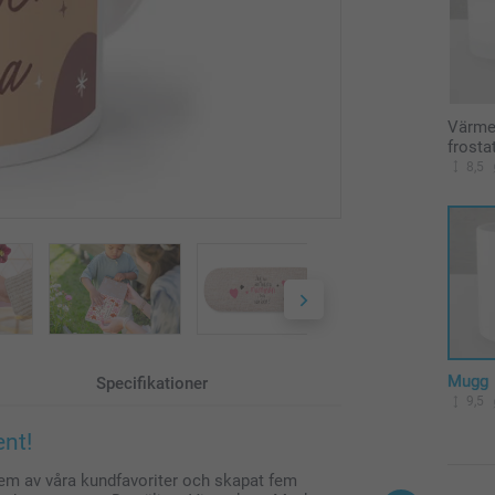
Värmel
frosta
8,5
Mugg
Specifikationer
9,5
nt!
fem av våra kundfavoriter och skapat fem