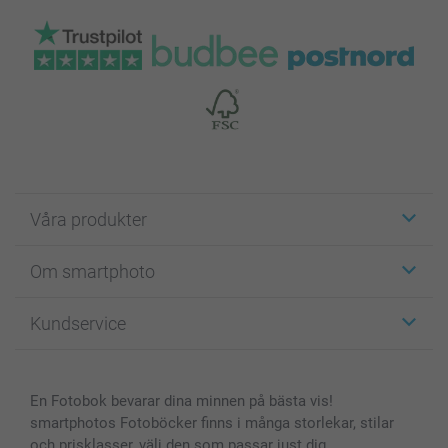
Våra produkter
Etiketter
Om smartphoto
Fotokort
Fotopresenter
Om smartphoto
Kundservice
Fotoböcker
För affiliates
Canvas & Väggdekoration
Allmän integritetspolicy
Kontakta oss & FAQ
Bilder, Fotoförstoring & Fotohäften
Cookie Policy
smartgaranti
En Fotobok bevarar dina minnen på bästa vis!
Skal till Mobil & Surfplatta
Sitemap
smartbonus
smartphotos Fotoböcker finns i många storlekar, stilar
MyNameBook
Villkor och garantier
Priser & betalning
och prisklasser, välj den som passar just dig.