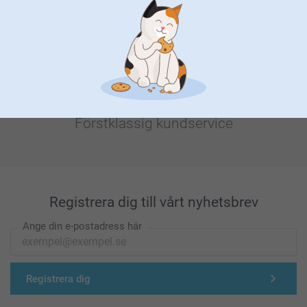
Letar du efter inspiration?
Förstklassig kundservice
Registrera dig till vårt nyhetsbrev
Ange din e-postadress här
Registrera dig