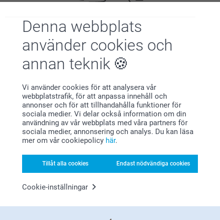
Denna webbplats
använder cookies och
Nöjd kundgaranti
annan teknik
Vi använder cookies för att analysera vår
webbplatstrafik, för att anpassa innehåll och
annonser och för att tillhandahålla funktioner för
sociala medier. Vi delar också information om din
användning av vår webbplats med våra partners för
sociala medier, annonsering och analys. Du kan läsa
Bonus på alla dina köp
mer om vår cookiepolicy
här
.
Tillåt alla cookies
Endast nödvändiga cookies
Cookie-inställningar