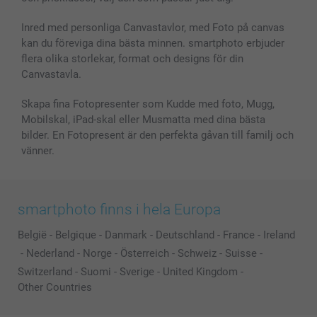
Fotoalmanackor & Fotoagenda
Investor Relations
Status på beställningar
Fotoramar & Tillbehör
Inred med personliga Canvastavlor, med Foto på canvas
kan du föreviga dina bästa minnen. smartphoto erbjuder
Presentkort
flera olika storlekar, format och designs för din
Alla fotoprodukter
Canvastavla.
Skapa fina Fotopresenter som Kudde med foto, Mugg,
Mobilskal, iPad-skal eller Musmatta med dina bästa
bilder. En Fotopresent är den perfekta gåvan till familj och
vänner.
smartphoto finns i hela Europa
België
-
Belgique
-
Danmark
-
Deutschland
-
France
-
Ireland
-
Nederland
-
Norge
-
Österreich
-
Schweiz
-
Suisse
-
Switzerland
-
Suomi
-
Sverige
-
United Kingdom
-
Other Countries