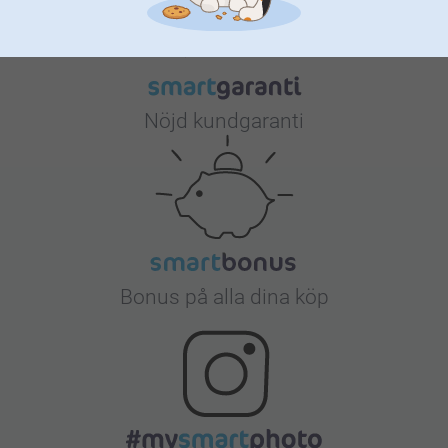
Nöjd kundgaranti
Bonus på alla dina köp