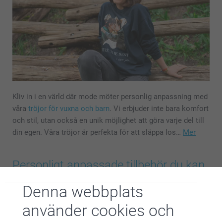
Kliv in i en värld där mode möter personlig anpassning med
våra
tröjor för vuxna och barn
. Vi erbjuder inte bara komfort
och stil, utan också en unik möjlighet att göra varje del till
din egen. Våra tröjor är perfekta för att släppa los…
Mer
Personligt anpassade tillbehör du kan
ta med dig i vardagen
Denna webbplats
använder cookies och