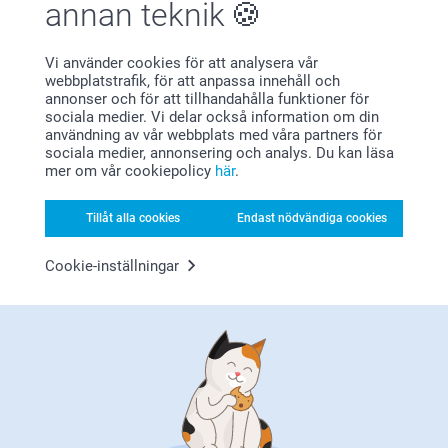
annan teknik
Vi använder cookies för att analysera vår
webbplatstrafik, för att anpassa innehåll och
annonser och för att tillhandahålla funktioner för
sociala medier. Vi delar också information om din
användning av vår webbplats med våra partners för
sociala medier, annonsering och analys. Du kan läsa
mer om vår cookiepolicy
här
.
Ett personligt anpassat
mjukt glasögonfodral
för dina
glasögon, en
nyckelring
för dina nycklar eller en
väskkrok
Tillåt alla cookies
Endast nödvändiga cookies
för att hänga din personliga väska på. Här på sidan finner
Cookie-inställningar
du alla de vardagliga nödvändigheterna som ska i…
Mer
Varför
smartphoto
?