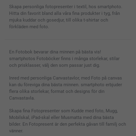
MyNameBook
Villkor och garantier
Priser & betalning
Skapa personliga fotopresenter i textil, hos smartphoto.
Fotoalmanackor & Fotoagenda
Investor Relations
Status på beställningar
Hitta din favorit bland alla våra fina produkter i tyg, från
Fotoramar & Tillbehör
mjuka kuddar och gosedjur, till olika t-shirtar och
Presentkort
förkläden med foto.
Alla fotoprodukter
En Fotobok bevarar dina minnen på bästa vis!
smartphotos Fotoböcker finns i många storlekar, stilar
och prisklasser, välj den som passar just dig.
Inred med personliga Canvastavlor, med Foto på canvas
kan du föreviga dina bästa minnen. smartphoto erbjuder
flera olika storlekar, format och designs för din
Canvastavla.
Skapa fina Fotopresenter som Kudde med foto, Mugg,
Mobilskal, iPad-skal eller Musmatta med dina bästa
bilder. En Fotopresent är den perfekta gåvan till familj och
vänner.