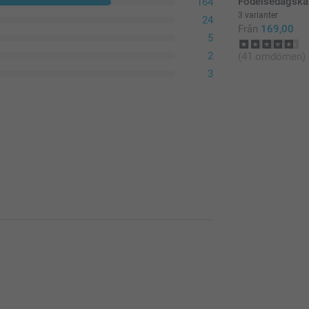
Födelsedagska
164
3 varianter
24
Från
169,00
5
2
(41 omdömen)
3
lendrar med egna foton.