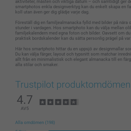
aktiviteter, måsten och viktiga datum – och samtidigt ger 
smartphotos enkla designverktyg kan du enkelt skapa en fam
koll utan även ger dig glädje varje dag.
Föreställ dig en familjealmanacka fylld med bilder på nära oc
stunder i vardagen. Hos smartphoto kan du välja mellan oli
familjekalendern med egna foton och bilder. Oavsett om du 
praktisk bordskalender kan du sätta personlig prägel på va
Här hos smartphoto hittar du en uppsjö av designmallar so
Du kan välja färger, layout och typsnitt som matchar inredni
allt från en minimalistisk och elegant almanacka till en färgg
alla stilar och smaker.
Trustpilot produktomdömen
4.7
AV
5
Alla omdömen (198)