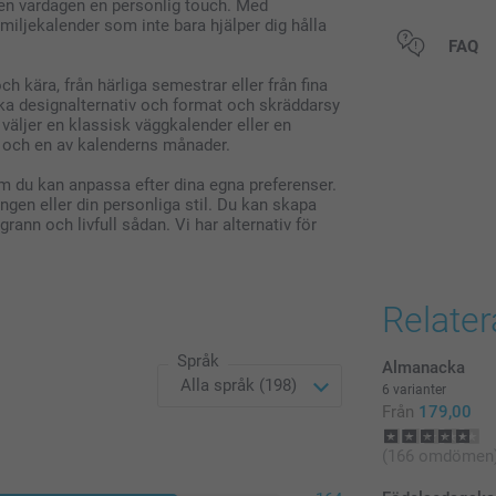
den vardagen en personlig touch. Med
iljekalender som inte bara hjälper dig hålla
Alla priser är 
FAQ
h kära, från härliga semestrar eller från fina
ka designalternativ och format och skräddarsy
väljer en klassisk väggkalender eller en
r och en av kalenderns månader.
m du kan anpassa efter dina egna preferenser.
ngen eller din personliga stil. Du kan skapa
rann och livfull sådan. Vi har alternativ för
Relate
Språk
Almanacka
6 varianter
Från
179,00
(166 omdömen