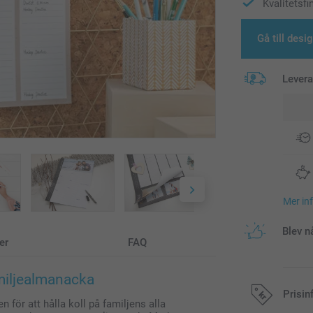
Kvalitetsfi
Gå till desi
Lever
Mer in
Blev n
er
FAQ
amiljealmanacka
Prisin
 för att hålla koll på familjens alla