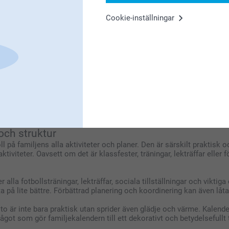
Cookie-inställningar
ämmer med dina förväntningar, om du vill
 anpassa efter behov. Rekommenderas
kvärdig produkt utan kostnad. Du når oss via
5
familjekalendrar med egna bilder! Vi är glada
e personlig och praktisk. Tack för att du
och struktur
ll på familjens alla aktiviteter och planer. Den är särskilt praktisk 
tiviteter. Oavsett om det är klassfester, träningar, lekträffar eller
 alla fotbollsträningar, lekträffar, sociala tillställningar och vikt
a på lite bättre. Förbättrad planering och koordinering kan även låta
o är inte bara praktisk utan sprider även glädje och värme. Kalend
ågot som gör familjekalendern till ett dekorativt och betydelsefullt 