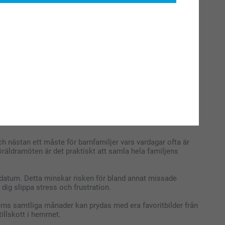
och nästan ett måste för barnfamiljer vars vardagar ofta är
 föräldramöten är det praktiskt att samla hela familjens
iga datum. Detta minskar risken för bland annat missade
 dig slippa stress och frustration.
erns samtliga månader kan prydas med era favoritbilder från
tillskott i hemmet.