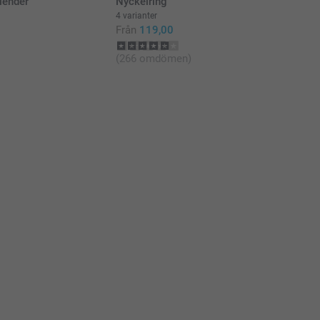
lender
Nyckelring
4 varianter
Från
119,00
(266 omdömen)