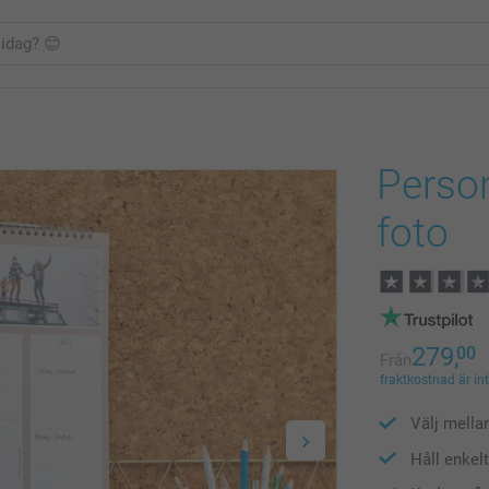
Person
foto
279,
00
Från
fraktkostnad är in
Välj mella
Håll enkel