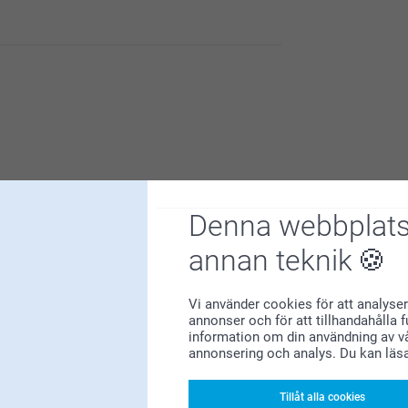
familjekalendrar med egna bilder! Vi är glada
e personlig och praktisk. Tack för att du
Denna webbplats
annan teknik
familjekalendrar med egna bilder! Vi är glada
e personlig och praktisk. Tack för att du
är svårt att urskilja vilket datum det handlar
Vi använder cookies för att analyser
färgerna mer eller tagit en annan
annonser och för att tillhandahålla 
information om din användning av vå
annonsering och analys. Du kan läs
Tillåt alla cookies