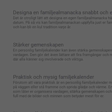
Designa en familjealmanacka snabbt och e
Det är otroligt lätt att designa en egen familjealmanacka hä
datum. På så vis kan familjealmanackan uppfylla just er fam
och kan bli en kul tradition varje år.
Stärker gemenskapen
En personlig familjekalender kan även stärka gemenskapen i fa
vardagen. Den gör det även lättare att fira framgångar och
där alla känner sig involverade och viktiga.
Praktisk och mysig familjekalender
Förutom att vara praktisk är en personlig familjekalender me
på väggen eller stå framme och sprida glädje och värme. En 
som låter er organisera vardagen, stärka gemenskapen och 
full med de bilder och minnen som betyder mest för er.