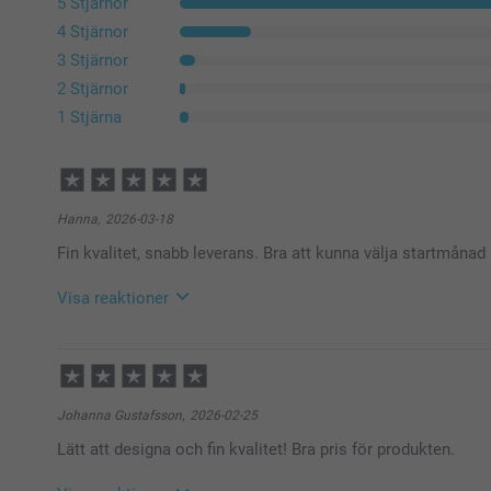
5 Stjärnor
4 Stjärnor
3 Stjärnor
2 Stjärnor
1 Stjärna
Hanna,
2026-03-18
Fin kvalitet, snabb leverans. Bra att kunna välja startmånad
Visa reaktioner
2026-03-18
08:16
Hej Hanna!
Stort tack för dina ⭐️⭐️⭐️⭐️⭐️ och omdöme av våra ka
Johanna Gustafsson,
2026-02-25
Tack för att du valt att beställa hos oss.
Lätt att designa och fin kvalitet! Bra pris för produkten.
Varma hälsningar
Kirsi @smartphoto