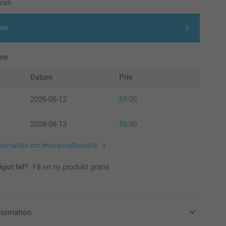
nish
gns
ans
Datum
Pris
2026-08-12
69,00
2026-08-13
59,00
formation om leveransalternativ
ågot fel?
Få en ny produkt gratis
formation