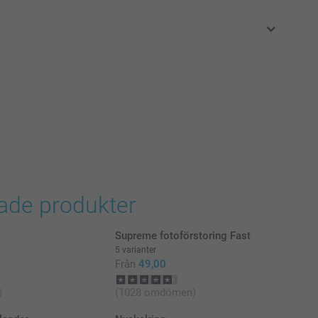
i svenska kronor (SEK), inklusive moms och exklusive porto.
rade produkter
Supreme fotoförstoring Fast
5 varianter
Från
49,00
)
(1028 omdömen)