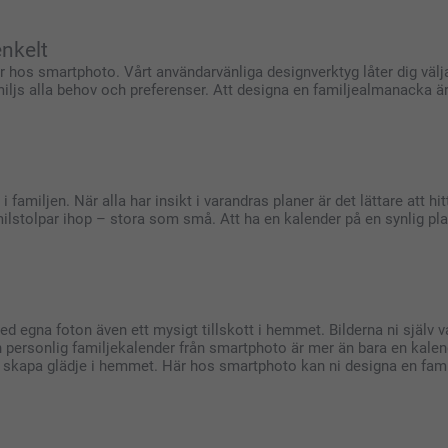
nkelt
r hos smartphoto. Vårt användarvänliga designverktyg låter dig välja 
iljs alla behov och preferenser. Att designa en familjealmanacka är
miljen. När alla har insikt i varandras planer är det lättare att hitt
 milstolpar ihop – stora som små. Att ha en kalender på en synlig p
d egna foton även ett mysigt tillskott i hemmet. Bilderna ni själv va
personlig familjekalender från smartphoto är mer än bara en kalend
skapa glädje i hemmet. Här hos smartphoto kan ni designa en fami