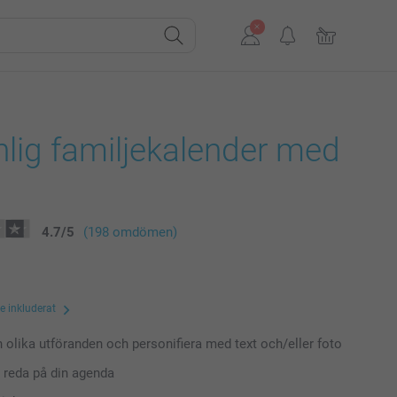
lig familjekalender med
4.7
/
5
(198 omdömen)
te inkluderat
n olika utföranden och personifiera med text och/eller foto
t reda på din agenda