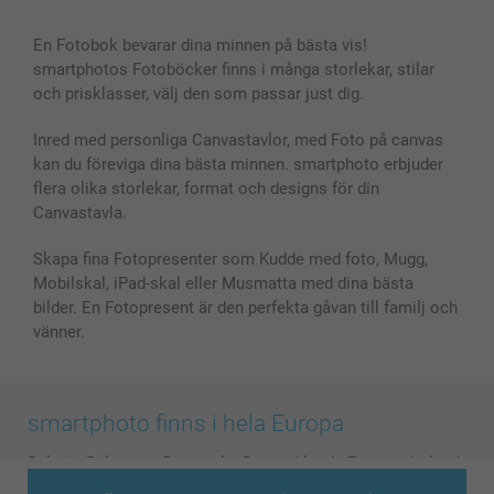
Alla fotoprodukter
En Fotobok bevarar dina minnen på bästa vis!
smartphotos Fotoböcker finns i många storlekar, stilar
och prisklasser, välj den som passar just dig.
Inred med personliga Canvastavlor, med Foto på canvas
kan du föreviga dina bästa minnen. smartphoto erbjuder
flera olika storlekar, format och designs för din
Canvastavla.
Skapa fina Fotopresenter som Kudde med foto, Mugg,
Mobilskal, iPad-skal eller Musmatta med dina bästa
bilder. En Fotopresent är den perfekta gåvan till familj och
vänner.
smartphoto finns i hela Europa
België
-
Belgique
-
Danmark
-
Deutschland
-
France
-
Ireland
-
Nederland
-
Norge
-
Österreich
-
Schweiz
-
Suisse
-