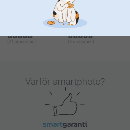
(19 omdömen)
(1430 omdömen)
Kuvertklistermärke
Multikort (12 st)
2 varianter
2 varianter
69,00
199,00
(21 omdömen)
(9 omdömen)
Varför
smartphoto
?