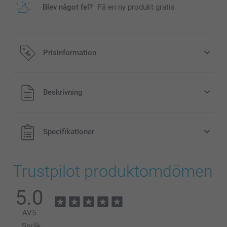
Blev något fel?
Få en ny produkt gratis
Prisinformation
Alla priser är i svenska kronor (SEK), inklusive moms och
Beskrivning
exklusive porto.
Specifikationer
Trustpilot produktomdömen
5.0
AV
5
Språk