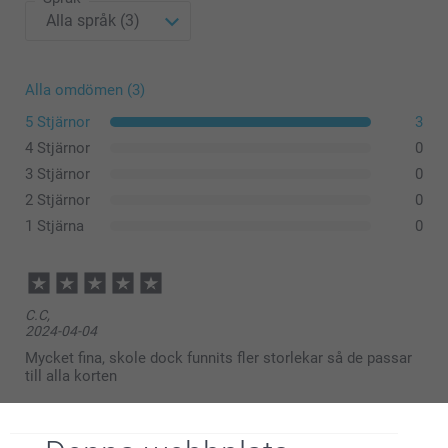
Alla omdömen (3)
5 Stjärnor
3
4 Stjärnor
0
3 Stjärnor
0
2 Stjärnor
0
1 Stjärna
0
C.C,
2024-04-04
Mycket fina, skole dock funnits fler storlekar så de passar
till alla korten
Visa reaktioner