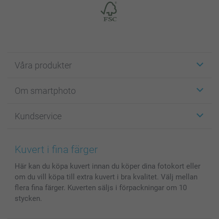
Våra produkter
Etiketter
Om smartphoto
Fotokort
Fotopresenter
Om smartphoto
Kundservice
Fotoböcker
För affiliates
Canvas & Väggdekoration
Allmän integritetspolicy
Kontakta oss & FAQ
Bilder, Fotoförstoring & Fotohäften
Cookie Policy
smartgaranti
Kuvert i fina färger
Skal till Mobil & Surfplatta
Sitemap
smartbonus
Här kan du köpa kuvert innan du köper dina fotokort eller
MyNameBook
Villkor och garantier
Priser & betalning
om du vill köpa till extra kuvert i bra kvalitet. Välj mellan
Fotoalmanackor & Fotoagenda
Investor Relations
Status på beställningar
flera fina färger. Kuverten säljs i förpackningar om 10
Fotoramar & Tillbehör
stycken.
Presentkort