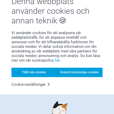
Denna webbplats
2024-04-05
använder cookies och
10:49
Hej C.C
annan teknik
LN,
Stort tack för dina 5 stjärnor och omdöme, vi är
2022-09-01
glada att du är nöjd med dina kuvert :)
Vi önskar dig en fin dag!
Jättefina!
Varma hälsningar,
Vi använder cookies för att analysera vår
Kirsi @smartphoto
webbplatstrafik, för att anpassa innehåll och
Visa reaktioner
annonser och för att tillhandahålla funktioner för
sociala medier. Vi delar också information om din
användning av vår webbplats med våra partners för
2022-09-02
sociala medier, annonsering och analys. Du kan läsa
11:01
mer om vår cookiepolicy
här
.
Hej
LINNÉA HAGA,
Stort tack för dina 5 stjärnor och omdöme, kul att du
2022-01-01
är nöjd med dina kuvert som du bestdällt från oss!
Tillåt alla cookies
Endast nödvändiga cookies
Vi önskar dig en fin dag!
Bra kuvert.
Varma hälsningar,
Cookie-inställningar
Miia på Smartphoto
Relaterade produkter
Adressetiketter
Personliga fotokort
3 varianter
Mer än 10 varianter
Från
79,00
Från
7,90