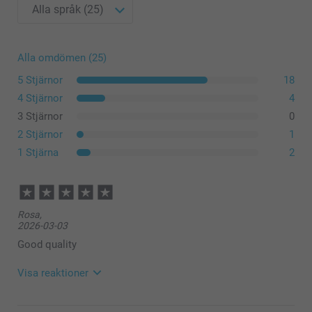
50 - 99
Från
2,49
Kant
100 - 499
Från
1,99
Alla omdömen (25)
5 Stjärnor
18
Gratis
500+
Från
1,49
4 Stjärnor
4
3 Stjärnor
0
2 Stjärnor
1
1 Stjärna
2
Rosa,
2026-03-03
Good quality
Visa reaktioner
2026-03-05