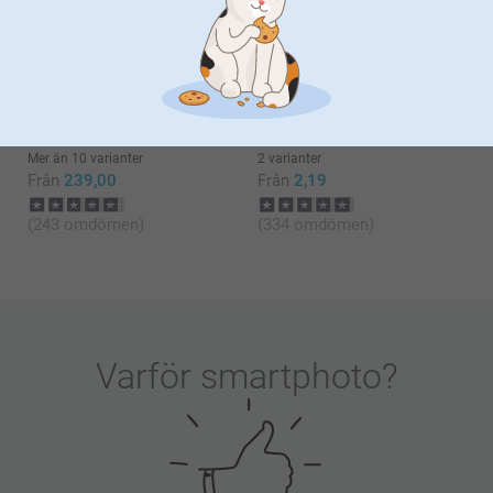
Panoramaförstoring
Väggkalender
Kirsi @smartphoto
2 varianter
6 varianter
Från
99,00
Från
159,00
(68 omdömen)
(2207 omdömen)
Kudde
Retro Bilder
Mer än 10 varianter
2 varianter
Från
239,00
Från
2,19
(243 omdömen)
(334 omdömen)
Varför
smartphoto
?