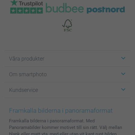
Våra produkter
Etiketter
Om smartphoto
Fotokort
Fotopresenter
Om smartphoto
Kundservice
Fotoböcker
För affiliates
Canvas & Väggdekoration
Allmän integritetspolicy
Kontakta oss & FAQ
Bilder, Fotoförstoring & Fotohäften
Cookie Policy
smartgaranti
Framkalla bilderna i panoramaformat
Skal till Mobil & Surfplatta
Sitemap
smartbonus
Framkalla bilderna i panoramaformat. Med
MyNameBook
Villkor och garantier
Priser & betalning
Panoramabilder kommer motivet till sin rätt. Välj mellan
Fotoalmanackor & Fotoagenda
Investor Relations
Status på beställningar
blank eller matt yta, med eller utan vit kant runt bilden.