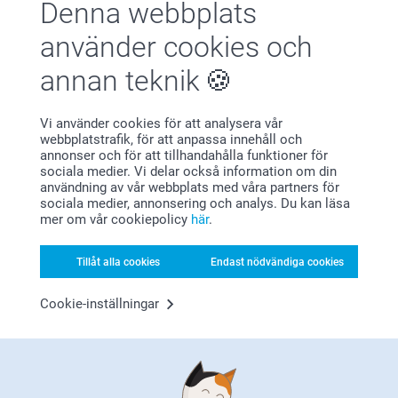
Denna webbplats
Varma hälsningar
Allt okej, fina bilder och kvalitet.
Kirsi @smartphoto
använder cookies och
Visa reaktioner
annan teknik
2025-01-28
13:35
Vi använder cookies för att analysera vår
Hej Rosita,
webbplatstrafik, för att anpassa innehåll och
VK,
Stort tack för ditt omdöme av våra Panoramabilder,
annonser och för att tillhandahålla funktioner för
2024-08-06
det gläder oss att höra. Visst är det härligt att ha
sociala medier. Vi delar också information om din
bilderna fysiskt, inte bara digitalt :) Tack för att du
Bra kvalité kunde vart bättre ljus på vissa bilder annars
användning av vår webbplats med våra partners för
valt att beställa hos oss.
otroligt nöjd.
sociala medier, annonsering och analys. Du kan läsa
Varma hälsningar
mer om vår cookiepolicy
här
.
Kirsi @smartphoto
Visa reaktioner
Tillåt alla cookies
Endast nödvändiga cookies
2024-08-08
09:47
Cookie-inställningar
Hej VK,
Visa mer
Stort tack för dina 4 stjärnor och omdöme av våra
foton. Visst är det härligt att ha bilderna fysiskt, inte
Relaterade produkter
bara digitalt :) Tack för att du valt att beställa hos
oss.
Varma hälsningar