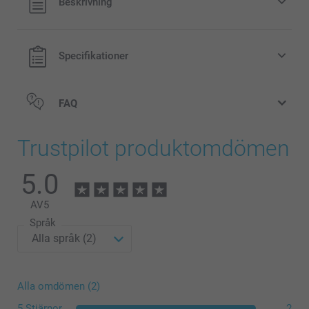
Beskrivning
exklusive porto.
Specifikationer
FAQ
Trustpilot produktomdömen
5.0
AV
5
Språk
Ställ in strykjärnet på högsta temperatur. Använd inte
Alla omdömen (2)
ånga
Placera namnlappen i rätt position med texten vänd
5 Stjärnor
2