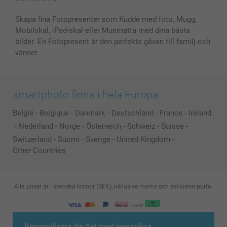
Skapa fina Fotopresenter som Kudde med foto, Mugg,
Mobilskal, iPad-skal eller Musmatta med dina bästa
bilder. En Fotopresent är den perfekta gåvan till familj och
vänner.
smartphoto finns i hela Europa
België
-
Belgique
-
Danmark
-
Deutschland
-
France
-
Ireland
-
Nederland
-
Norge
-
Österreich
-
Schweiz
-
Suisse
-
Switzerland
-
Suomi
-
Sverige
-
United Kingdom
-
Other Countries
Alla priser är i svenska kronor (SEK), inklusive moms och exklusive porto.
© smartphoto group. All rights reserved
Personalisera din Set med personliga