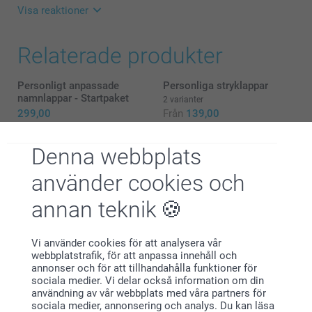
Visa reaktioner
2024-11-06
Relaterade produkter
14:34
Hej Ellen
Personligt anpassade
Personliga stryklappar
Stort tack för dina 5 stjärnor och omdöme av våra
namnlappar - Startpaket
2 varianter
set med personliga stryklappar.
299,00
Från
139,00
Ett roligt sätt att göra sina produkter mer personlig
(1 omdömen)
och få användning av sina favoritbilder.
Denna webbplats
Tack för att du valt att beställa från oss.
Personlig namnstämpel
Personligt anpassade
använder cookies och
namnlappar - Set med
329,00
Varma hälsningar
namnlappar till förskolan
annan teknik
319,00
Zeinab @smartphoto
(4 omdömen)
Vi använder cookies för att analysera vår
webbplatstrafik, för att anpassa innehåll och
annonser och för att tillhandahålla funktioner för
sociala medier. Vi delar också information om din
användning av vår webbplats med våra partners för
Varför
smartphoto
?
sociala medier, annonsering och analys. Du kan läsa