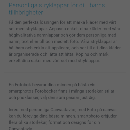
Bilder, Fotoförstoring & Fotohäften
Cookie Policy
smartgaranti
Personliga stryklappar för ditt barns
Skal till Mobil & Surfplatta
Sitemap
smartbonus
tillhörigheter
MyNameBook
Villkor och garantier
Priser & betalning
Få den perfekta lösningen för att märka kläder med vårt
Fotoalmanackor & Fotoagenda
Investor Relations
Status på beställningar
set med stryklappar. Anpassa enkelt dina kläder med våra
Fotoramar & Tillbehör
högkvalitativa namnlappar och gör dem personliga med
Presentkort
namn, text eller till och med ett foto. Våra stryklappar är
Alla fotoprodukter
hållbara och enkla att applicera, och ser till att dina kläder
är organiserade och lätta att hitta. Köp nu och märk
enkelt dina saker med vårt set med stryklappar.
En Fotobok bevarar dina minnen på bästa vis!
smartphotos Fotoböcker finns i många storlekar, stilar
och prisklasser, välj den som passar just dig.
Inred med personliga Canvastavlor, med Foto på canvas
kan du föreviga dina bästa minnen. smartphoto erbjuder
flera olika storlekar, format och designs för din
Canvastavla.