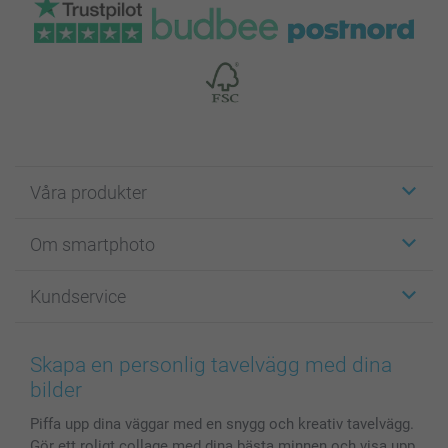
Våra produkter
Etiketter
Om smartphoto
Fotokort
Fotopresenter
Om smartphoto
Kundservice
Fotoböcker
För affiliates
Canvas & Väggdekoration
Allmän integritetspolicy
Kontakta oss & FAQ
Bilder, Fotoförstoring & Fotohäften
Cookie Policy
smartgaranti
Skapa en personlig tavelvägg med dina
Skal till Mobil & Surfplatta
Sitemap
smartbonus
bilder
MyNameBook
Villkor och garantier
Priser & betalning
Piffa upp dina väggar med en snygg och kreativ tavelvägg.
Fotoalmanackor & Fotoagenda
Investor Relations
Status på beställningar
Gör ett roligt collage med dina bästa minnen och visa upp