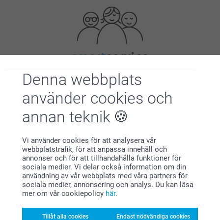
Förstklassig kundservice
Denna webbplats
använder cookies och
annan teknik
Registrera dig till vårt nyhetsbrev
Vi använder cookies för att analysera vår
Ange din e-postadress här
webbplatstrafik, för att anpassa innehåll och
annonser och för att tillhandahålla funktioner för
sociala medier. Vi delar också information om din
användning av vår webbplats med våra partners för
sociala medier, annonsering och analys. Du kan läsa
Registrera dig
mer om vår cookiepolicy
här
.
Tillåt alla cookies
Endast nödvändiga cookies