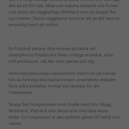
Fotoramar & Tillbehör
den på ett fint sätt. Mixa och matcha material och former
Presentkort
och utöka ditt väggkollage efterhand som du skapar fler
Alla fotoprodukter
nya minnen. Dessa väggplattor kommer att ge ditt hem en
personlig touch på nolltid.
En Fotobok bevarar dina minnen på bästa vis!
smartphotos Fotoböcker finns i många storlekar, stilar
och prisklasser, välj den som passar just dig.
Inred med personliga Canvastavlor, med Foto på canvas
kan du föreviga dina bästa minnen. smartphoto erbjuder
flera olika storlekar, format och designs för din
Canvastavla.
Skapa fina Fotopresenter som Kudde med foto, Mugg,
Mobilskal, iPad-skal eller Musmatta med dina bästa
bilder. En Fotopresent är den perfekta gåvan till familj och
vänner.