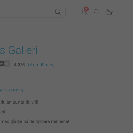
 Galleri
4.3
/
5
(8 omdömen)
te inkluderat
du än är, när du vill!
nish
a med glädje på de dyrbara minnena!