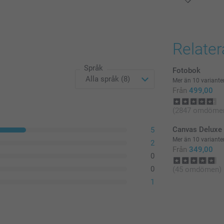
Alla priser är 
Relate
Språk
Fotobok
Mer än 10 variante
Från
499,00
(2847 omdöme
Canvas Deluxe
5
Mer än 10 variante
2
Från
349,00
0
0
(45 omdömen)
1