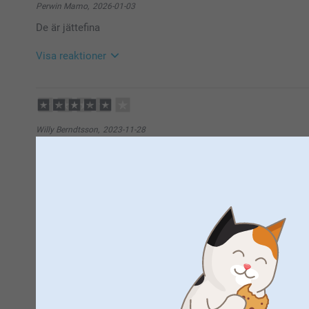
Perwin Mamo,
2026-01-03
De är jättefina
Visa reaktioner
2026-01-20
09:26
Hej
Tack för ⭐️⭐️⭐⭐️⭐️! Det glädjer oss att du är nöjd med 
Willy Berndtsson,
2023-11-28
🩵-liga hälsningar
Bra produkt
Pernilla @smartphoto
Helen i Sverige,
2022-06-29
Bra produkter
Visa reaktioner
2022-07-05