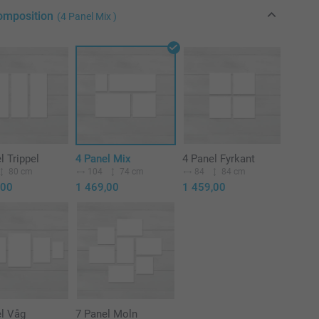
komposition
(4 Panel Mix )
l Trippel
4 Panel Mix
4 Panel Fyrkant
80 cm
104
74 cm
84
84 cm
,00
1 469,00
1 459,00
el Våg
7 Panel Moln