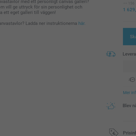
anvastavlor med ett personligt canvas galleri?
156
 vill ge uttryck för sin personlighet och
1 629
 ett eget galleri till väggen!
anvastavlor? Ladda ner instruktionerna
här.
Sk
Lever
Mer in
Blev n
Prisin