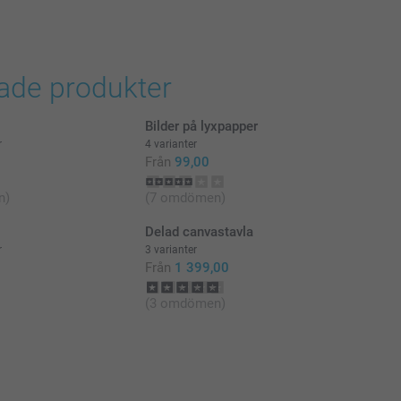
i svenska kronor (SEK), inklusive moms och exklusive porto.
rade produkter
Bilder på lyxpapper
r
4 varianter
Från
99,00
n)
(7 omdömen)
Delad canvastavla
r
3 varianter
Från
1 399,00
(3 omdömen)