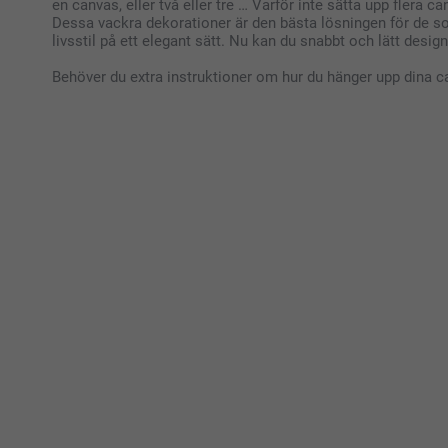
en canvas, eller två eller tre … Varför inte sätta upp flera c
Dessa vackra dekorationer är den bästa lösningen för de som
livsstil på ett elegant sätt. Nu kan du snabbt och lätt designa
Behöver du extra instruktioner om hur du hänger upp dina c