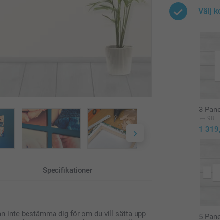
Välj 
3 Pane
98
1 319
Specifikationer
 inte bestämma dig för om du vill sätta upp
5 Pan