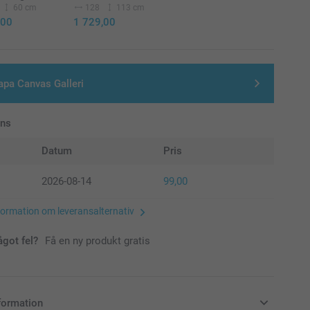
60 cm
128
113 cm
,00
1 729,00
apa Canvas Galleri
ans
Datum
Pris
2026-08-14
99,00
formation om leveransalternativ
ågot fel?
Få en ny produkt gratis
formation