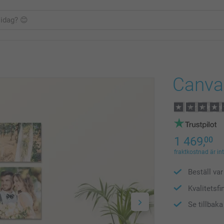
Canvas
1 469,
00
fraktkostnad är in
Beställ var 
Kvalitetsfi
Se tillbak