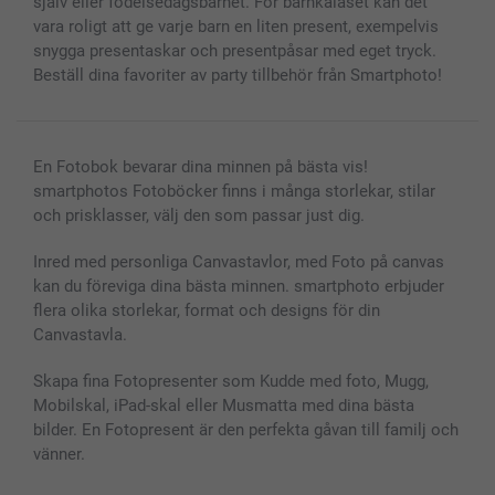
själv eller födelsedagsbarnet. För barnkalaset kan det
vara roligt att ge varje barn en liten present, exempelvis
snygga presentaskar och presentpåsar med eget tryck.
Beställ dina favoriter av party tillbehör från Smartphoto!
En Fotobok bevarar dina minnen på bästa vis!
smartphotos Fotoböcker finns i många storlekar, stilar
och prisklasser, välj den som passar just dig.
Inred med personliga Canvastavlor, med Foto på canvas
kan du föreviga dina bästa minnen. smartphoto erbjuder
flera olika storlekar, format och designs för din
Canvastavla.
Skapa fina Fotopresenter som Kudde med foto, Mugg,
Mobilskal, iPad-skal eller Musmatta med dina bästa
bilder. En Fotopresent är den perfekta gåvan till familj och
vänner.