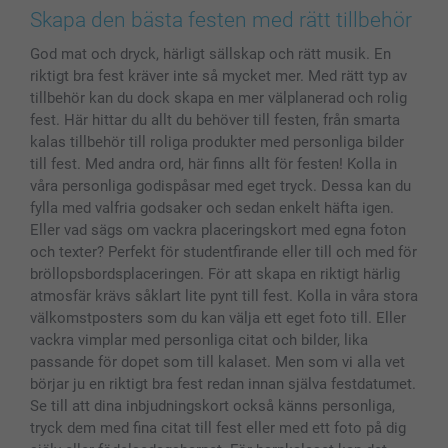
Bilder, Fotoförstoring & Fotohäften
Cookie Policy
smartgaranti
Skapa den bästa festen med rätt tillbehör
Skal till Mobil & Surfplatta
Sitemap
smartbonus
God mat och dryck, härligt sällskap och rätt musik. En
MyNameBook
Villkor och garantier
Priser & betalning
riktigt bra fest kräver inte så mycket mer. Med rätt typ av
Fotoalmanackor & Fotoagenda
Investor Relations
Status på beställningar
tillbehör kan du dock skapa en mer välplanerad och rolig
Fotoramar & Tillbehör
fest. Här hittar du allt du behöver till festen, från smarta
Presentkort
kalas tillbehör till roliga produkter med personliga bilder
till fest. Med andra ord, här finns allt för festen! Kolla in
Alla fotoprodukter
våra personliga godispåsar med eget tryck. Dessa kan du
fylla med valfria godsaker och sedan enkelt häfta igen.
Eller vad sägs om vackra placeringskort med egna foton
och texter? Perfekt för studentfirande eller till och med för
bröllopsbordsplaceringen. För att skapa en riktigt härlig
atmosfär krävs såklart lite pynt till fest. Kolla in våra stora
välkomstposters som du kan välja ett eget foto till. Eller
vackra vimplar med personliga citat och bilder, lika
passande för dopet som till kalaset. Men som vi alla vet
börjar ju en riktigt bra fest redan innan själva festdatumet.
Se till att dina inbjudningskort också känns personliga,
tryck dem med fina citat till fest eller med ett foto på dig