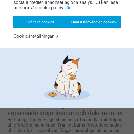
sociala medier, annonsering och analys. Du kan läsa
tropiska luauer till eleganta svart-och-guld-soaréer, skapar
mer om vår cookiepolicy
här
.
unika teman ett oförglömligt party. Dessa idéer handlar inte
bara om dekorationer - de är samtalsstartare,
minnesskapare och den hemliga ingrediensen till spontana
Tillåt alla cookies
Endast nödvändiga cookies
dansutmaningar. Oavsett tillfälle förvandlar rätt tema en
enkel sammankomst till en extraordinär upplevelse.
Cookie-inställningar
Fira livets små stunder
Vem säger att du behöver en milstolpe för att ha en fest?
Några av de bästa minnena skapas under spontana ”bara
för att” firanden. Från improviserade middagar med vänner
till överraskningsfester i trädgården, våra lekfulla idéer och
udda dekorationer gör vilken vanlig dag som helst värd att
minnas.
Gör varje födelsedag speciell med
anpassade inbjudningar och dekorationer
Personliga födelsedagsinbjudningar förvandlar milstolpar
till oförglömliga minnen. Från ett barns första födelsedag
till milstolpar i vuxenlivet, fångar personliga inbjudningar