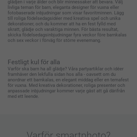
glädjen i varje ålder och blir minnessaker att bevara. Välj
livliga teman för barn, eleganta designer för vuxna eller
fotobaserade inbjudningar som visar favoritminnen. Lägg
till roliga födelsedagsidéer med kreativa spel och unika
dekorationer, och du kommer att ha en fest fylld med
skratt, glädje och varaktiga minnen. För bästa resultat,
skicka födelsedagsinbjudningar fyra veckor före barnkalas
och sex veckor i förväg för större evenemang.
Festligt kul för alla
Varför ska barn ha all glädje? Våra partyartiklar och idéer
framhäver den lekfulla sidan hos alla - oavsett om du
anordnar ett barnkalas, en elegant middag eller en temafest
för vuxna. Med kreativa dekorationer, roliga presenter och
anpassade inbjudningar kommer varje gäst att gå därifrån
med ett leende.
Varför
smartphoto
?