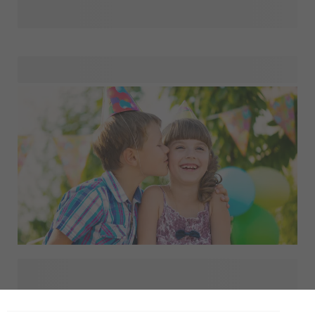
partyartiklar hittar du allt du behöver för att förvandla varje
tillfälle till en oförglömlig fest. Från personliga inbjudningar
som sätter tonen till lekfulla teman, färgglada flaggor,
dekorationer och roliga souvenirer, våra grunder ger stil och
personlighet till varje sammankomst. Oavsett om du
förbereder dig för en milstolpe eller helt enkelt vill sprida
glädje en vanlig dag, utforska våra festartiklar och skapa
minnen som dina gäster kommer att värdera.
Planera det perfekta firandet med vår kompletta
födelsedagskollektion. Oavsett om du ska ordna en rolig
barnkalas eller ett elegant vuxenkalas hittar du allt du