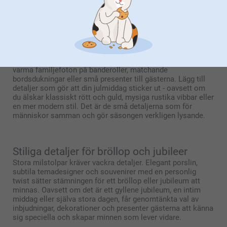
personliga inslag firandet oförglömligt och förvandlar
souvenirer till minnen som varar.
Magiska inslag för julfirandet
Högtiderna är det perfekta tillfället att gå en extra mil. Tänk
varma familjefoton på banderoller, matchande
bordsdukningar eller små presenter till gästerna. Lägg till
detaljer som gör att din julmiddag sticker ut - oavsett om
du älskar klassiskt rött och guld, mysiga rustika vibbar eller
en mer modern stil. Det är de små detaljerna som för
människor samman och gör säsongen verkligen lysande.
Stiliga detaljer för bröllop och jubileer
Stora milstolpar kräver vackra detaljer. Elegant porslin,
subtila temadesigner och souvenirer med en personlig
twist sätter stämningen för ett bröllop eller jubileum att
minnas. Oavsett om det är ett gyllene jubileum, en intim
middag eller själva stora dagen, får genomtänkta val av
inbjudningar, dekorationer och presenter gästerna att känna
sig speciella och skapar minnen som lever vidare.