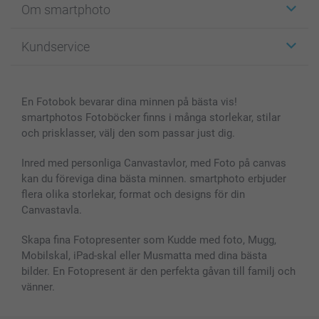
Om smartphoto
Fotokort
Fotopresenter
Om smartphoto
Kundservice
Fotoböcker
För affiliates
Canvas & Väggdekoration
Allmän integritetspolicy
Kontakta oss & FAQ
Bilder, Fotoförstoring & Fotohäften
Cookie Policy
smartgaranti
En Fotobok bevarar dina minnen på bästa vis!
Skal till Mobil & Surfplatta
Sitemap
smartbonus
smartphotos Fotoböcker finns i många storlekar, stilar
MyNameBook
Villkor och garantier
Priser & betalning
och prisklasser, välj den som passar just dig.
Fotoalmanackor & Fotoagenda
Investor Relations
Status på beställningar
Fotoramar & Tillbehör
Inred med personliga Canvastavlor, med Foto på canvas
kan du föreviga dina bästa minnen. smartphoto erbjuder
Presentkort
flera olika storlekar, format och designs för din
Alla fotoprodukter
Canvastavla.
Skapa fina Fotopresenter som Kudde med foto, Mugg,
Mobilskal, iPad-skal eller Musmatta med dina bästa
bilder. En Fotopresent är den perfekta gåvan till familj och
vänner.