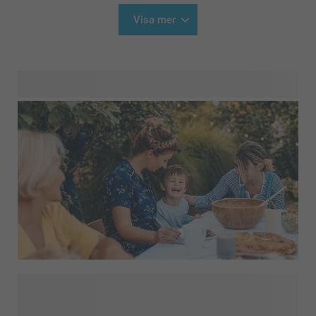
Visa mer
Planerar du en födelsedagsfest, bröllop, babyshower eller
en fest bara för skojs skull? Med våra skräddarsydda