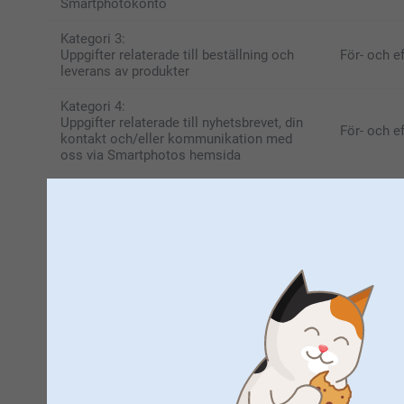
Smartphotokonto
Kategori 3:
Uppgifter relaterade till beställning och
För- och e
leverans av produkter
Kategori 4:
Uppgifter relaterade till nyhetsbrevet, din
För- och e
kontakt och/eller kommunikation med
oss via Smartphotos hemsida
Kategori 5:
Uppgifter relaterade till användningen av
Personliga
bilder och texter
Kategori 6:
Uppgifter som samlas in från cookies på
Inställnin
Smartphotos hemsida
Artikel 3 – SYFTE MED HANTERIN
Smartphoto samlar i första hand in och behandlar dina uppg