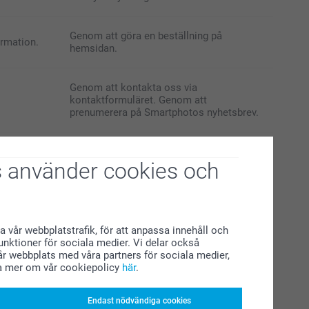
Genom att göra en beställning på
ormation.
hemsidan.
Genom att kontakta oss via
kontaktformuläret. Genom att
prenumerera på Smartphotos nyhetsbrev.
Genom att ladda upp dina egna bilder och
 använder cookies och
texter i ditt smartphoto-konto.
Genom att besöka Smartphotos hemsida
eller acceptera valfria cookies, och i
förekommande fall ange dina preferenser
a vår webbplatstrafik, för att anpassa innehåll och
för användning av cookies på
funktioner för sociala medier. Vi delar också
Smartphotos hemsida.
r webbplats med våra partners för sociala medier,
a mer om vår cookiepolicy
här
.
Endast nödvändiga cookies
 tjänster.