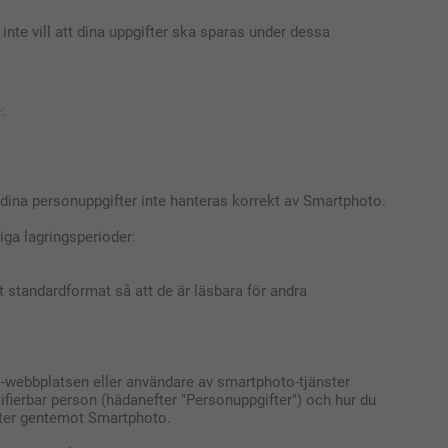
inte vill att dina uppgifter ska sparas under dessa
:
 dina personuppgifter inte hanteras korrekt av Smartphoto.
iga lagringsperioder:
nat standardformat så att de är läsbara för andra
oto-webbplatsen eller användare av smartphoto-tjänster
entifierbar person (hädanefter "Personuppgifter") och hur du
heter gentemot Smartphoto.