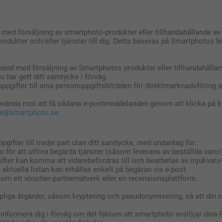
 med försäljning av smartphoto-produkter eller tillhandahållande 
produkter och/eller tjänster till dig. Detta baseras på Smartphotos
mband med försäljning av Smartphotos produkter eller tillhandahåll
 har gett ditt samtycke i förväg.
pgifter till sina personuppgiftsbiträden för direktmarknadsföring
 invända mot att få sådana e-postmeddelanden genom att klicka på 
ce@smartphoto.se:
ifter till tredje part utan ditt samtycke, med undantag för:
to för att utföra begärda tjänster (såsom leverans av beställda varor)
gifter kan komma att vidarebefordras till och bearbetas av mjukvaru-
n aktuella listan kan erhållas enkelt på begäran via e-post.
om ett voucher-partnernätverk eller en recensionsplattform.
liga åtgärder, såsom kryptering och pseudonymisering, så att din in
informera dig i förväg om det faktum att smartphoto avslöjar dina P