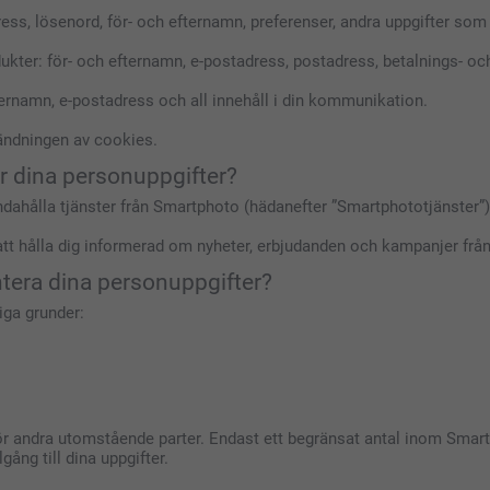
ess, lösenord, för- och efternamn, preferenser, andra uppgifter som d
dukter: för- och efternamn, e-postadress, postadress, betalnings- oc
fternamn, e-postadress och all innehåll i din kommunikation.
.
vändningen av cookies.
ar dina personuppgifter?
handahålla tjänster från Smartphoto (hädanefter ”Smartphototjänster”
att hålla dig informerad om nyheter, erbjudanden och kampanjer frå
antera dina personuppgifter?
iga grunder:
ör andra utomstående parter. Endast ett begränsat antal inom Smartp
ång till dina uppgifter.