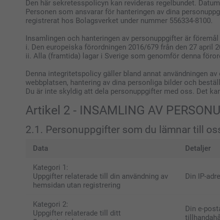
Den här sekretesspolicyn kan revideras regelbundet. Datume
Personen som ansvarar för hanteringen av dina personuppgi
registrerat hos Bolagsverket under nummer 556334-8100.
Insamlingen och hanteringen av personuppgifter är föremål f
i. Den europeiska förordningen 2016/679 från den 27 april 2
ii. Alla (framtida) lagar i Sverige som genomför denna föror
Denna integritetspolicy gäller bland annat användningen av
webbplatsen, hantering av dina personliga bilder och bestäl
Du är inte skyldig att dela personuppgifter med oss. Det ka
Artikel 2 - INSAMLING AV PERSO
2.1. Personuppgifter som du lämnar till os
Data
Detaljer
Kategori 1:
Uppgifter relaterade till din användning av
Din IP-adre
hemsidan utan registrering
Kategori 2:
Din e-post
Uppgifter relaterade till ditt
tillhandah