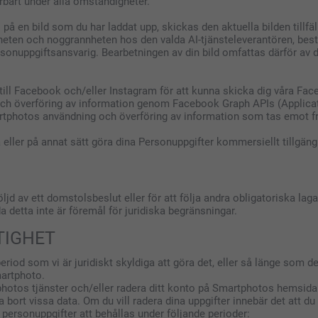
rbart under alla omständigheter.
 på en bild som du har laddat upp, skickas den aktuella bilden tillfä
litligheten och noggrannheten hos den valda AI-tjänsteleverantören, b
sonuppgiftsansvarig. Bearbetningen av din bild omfattas därför av de
r till Facebook och/eller Instagram för att kunna skicka dig våra Fa
och överföring av information genom Facebook Graph APIs (Applica
rtphotos användning och överföring av information som tas emot frå
 eller på annat sätt göra dina Personuppgifter kommersiellt tillgängl
jd av ett domstolsbeslut eller för att följa andra obligatoriska la
a detta inte är föremål för juridiska begränsningar.
TIGHET
iod som vi är juridiskt skyldiga att göra det, eller så länge som d
martphoto.
photos tjänster och/eller radera ditt konto på Smartphotos hemsida
a bort vissa data. Om du vill radera dina uppgifter innebär det att du u
 personuppgifter att behållas under följande perioder: