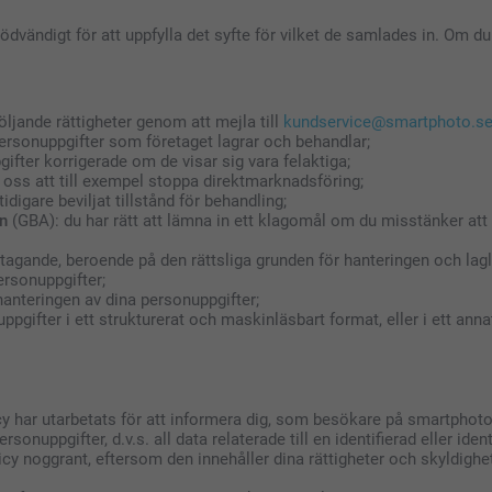
dvändigt för att uppfylla det syfte för vilket de samlades in. Om du 
öljande rättigheter genom att mejla till
kundservice@smartphoto.se
 personuppgifter som företaget lagrar och behandlar;
ppgifter korrigerade om de visar sig vara felaktiga;
 oss att till exempel stoppa direktmarknadsföring;
 tidigare beviljat tillstånd för behandling;
en
(GBA): du har rätt att lämna in ett klagomål om du misstänker att
agande, beroende på den rättsliga grunden för hanteringen och lagl
personuppgifter;
hanteringen av dina personuppgifter;
nuppgifter i ett strukturerat och maskinläsbart format, eller i ett an
olicy har utarbetats för att informera dig, som besökare på smartph
ersonuppgifter, d.v.s. all data relaterade till en identifierad eller id
cy noggrant, eftersom den innehåller dina rättigheter och skyldig