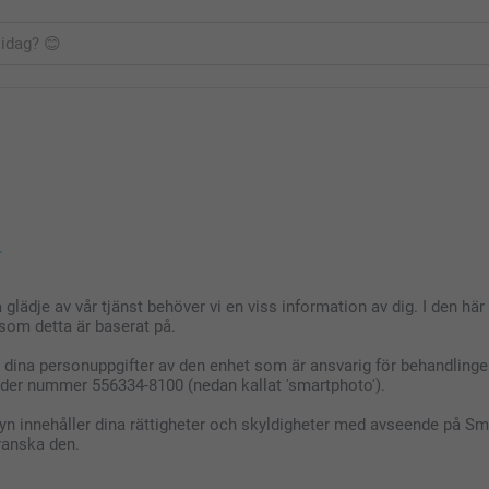
.
a glädje av vår tjänst behöver vi en viss information av dig. I den
som detta är baserat på.
av dina personuppgifter av den enhet som är ansvarig för behandlin
nder nummer 556334-8100 (nedan kallat 'smartphoto').
 innehåller dina rättigheter och skyldigheter med avseende på Sm
granska den.