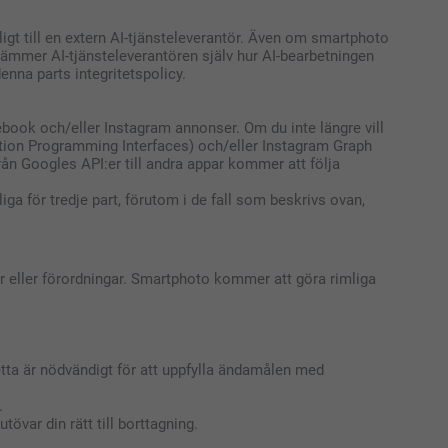
lligt till en extern AI-tjänsteleverantör. Även om smartphoto
estämmer AI-tjänsteleverantören själv hur AI-bearbetningen
nna parts integritetspolicy.
cebook och/eller Instagram annonser. Om du inte längre vill
tion Programming Interfaces) och/eller Instagram Graph
n Googles API:er till andra appar kommer att följa
iga för tredje part, förutom i de fall som beskrivs ovan,
gar eller förordningar. Smartphoto kommer att göra rimliga
etta är nödvändigt för att uppfylla ändamålen med
.
tövar din rätt till borttagning.