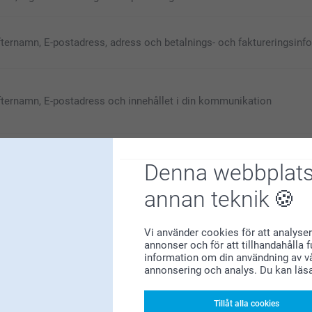
fternamn, E-postadress, adress och betalnings- och faktureringsinf
fternamn, E-postadress och innehållet i din kommunikation
 bilder och texter
Denna webbplats
annan teknik
gar för cookies
Vi använder cookies för att analyser
annonser och för att tillhandahålla 
information om din användning av vå
annonsering och analys. Du kan läs
GEN
Tillåt alla cookies
ifter för att kunna erbjuda dig Smartphotos hemsida med tillhörande