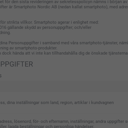
t för den sista revideringen av sekretesspolicyn nämns i början av
fter är Smartphoto Nordic AB (nedan kallat smartphoto), med adres
ör strikta villkor. Smartphoto agerar i enlighet med:
016 gällande skydd av personuppgifter; och/eller
dning.
 dina Personuppgifter i samband med våra smartphoto-tjänster, nämli
lning av smartphoto-produkter.
n dock hända att vi inte kan tillhandahålla dig de önskade tjänstern
NUPPGIFTER
s
ss, dina inställningar som land, region, artiklar i kundvagnen
adress, lösenord, för- och efternamn, inställningar, andra uppgifter
åller, lagda beställningar och personliga händelser.