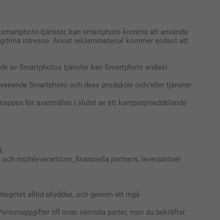
av smartphoto-tjänster, kan smartphoto komma att använda
 legitima intresse. Annat reklammaterial kommer endast att
ande av Smartphotos tjänster kan Smartphoto endast
 avseende Smartphoto och dess produkter och/eller tjänster
knappen för avanmälan i slutet av ett kampanjmeddelande
;
 och molnleverantörer, finansiella partners, leverantörer
tegritet alltid skyddas, och genom att ingå
ersonuppgifter till ovan nämnda parter, men du bekräftar