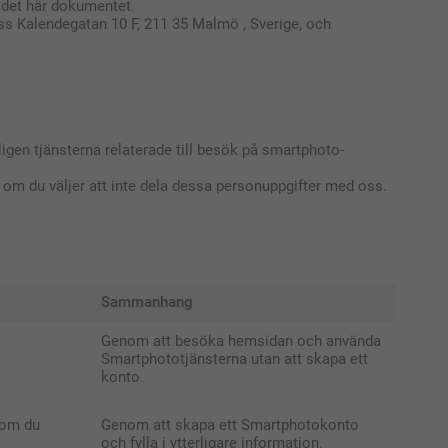
 det här dokumentet.
s Kalendegatan 10 F, 211 35 Malmö , Sverige, och
gen tjänsterna relaterade till besök på smartphoto-
a om du väljer att inte dela dessa personuppgifter med oss.
Sammanhang
Genom att besöka hemsidan och använda
Smartphototjänsterna utan att skapa ett
konto.
 som du
Genom att skapa ett Smartphotokonto
och fylla i ytterligare information.