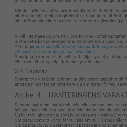
också att detta inte är tekniskt eller kommersiellt genomfö
När du använder valfria funktioner där en AI-effekt tillämpas
alltid vidtar alla rimliga åtgärder för att garantera tillför
ska utföras tekniskt och agerar därför som självständig per
Vi vill informera dig om att vi överför dina kontaktuppgifte
motta detta kan du avregistrera. Smartphotos användning 
APIs följer
användarvillkoren för Facebook/Instagram
. Sma
inklusive kraven för begränsad användning
.
Smartphoto kommer inte heller att sälja, hyra ut, distribuera
eller med ditt uttryckliga förhandsgodkännande.
3.4. Lagkrav
Smartphoto kan behöva lämna ut dina personuppgifter till föl
ansträngningar för att informera dig om detta i förväg, såvid
Artikel 4 – HANTERINGENS VARAK
Personuppgifterna lagras och behandlas av oss under den per
behandlingen, eller för avtalsförhållandet mellan dig och s
Du har möjlighet att när som helst sluta att använda Smart
Om du tar bort ditt konto får du välja om du vill spara eller t
Om du inte utövar din rättighet till borttagning kommer dina