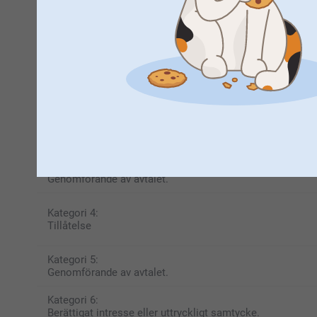
Dessutom använder vi endast dina personuppgifter för följ
3.1. Allmänt syfte
Rättslig grund
Kategori 1:
Berättigat intresse.
Kategori 2:
Genomförandet av avtalet eller uttryckligt samtycke.
Kategori 3:
Genomförande av avtalet.
Kategori 4:
Tillåtelse
Kategori 5:
Genomförande av avtalet.
Kategori 6:
Berättigat intresse eller uttryckligt samtycke.