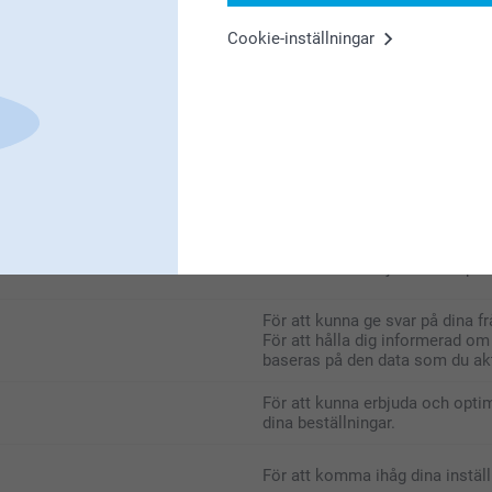
ande ändamål:
Cookie-inställningar
Syfte
För att förbättra vår hemsida i 
För att kunna erbjuda Smartphot
För att kunna erbjuda Smartphot
För att kunna ge svar på dina fr
För att hålla dig informerad o
baseras på den data som du akt
För att kunna erbjuda och opti
dina beställningar.
För att komma ihåg dina instäl