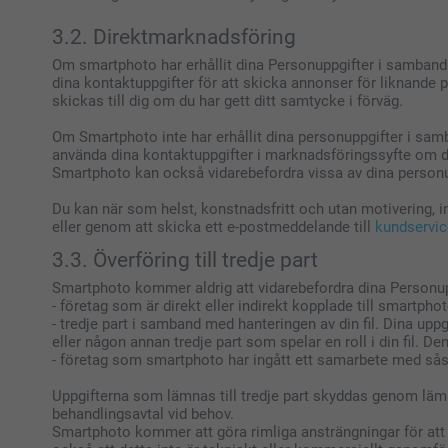
3.2. Direktmarknadsföring
Om smartphoto har erhållit dina Personuppgifter i samband
dina kontaktuppgifter för att skicka annonser för liknande 
skickas till dig om du har gett ditt samtycke i förväg.
Om Smartphoto inte har erhållit dina personuppgifter i sa
använda dina kontaktuppgifter i marknadsföringssyfte om du
Smartphoto kan också vidarebefordra vissa av dina personup
Du kan när som helst, konstnadsfritt och utan motivering,
eller genom att skicka ett e-postmeddelande till
kundservi
3.3. Överföring till tredje part
Smartphoto kommer aldrig att vidarebefordra dina Personuppg
- företag som är direkt eller indirekt kopplade till smartpho
- tredje part i samband med hanteringen av din fil. Dina upp
eller någon annan tredje part som spelar en roll i din fil. De
- företag som smartphoto har ingått ett samarbete med sås
Uppgifterna som lämnas till tredje part skyddas genom lämp
behandlingsavtal vid behov.
Smartphoto kommer att göra rimliga ansträngningar för att 