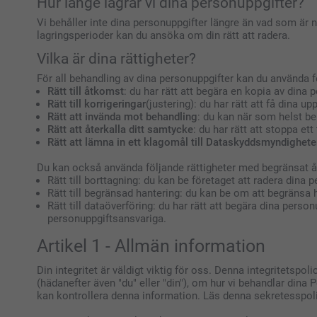
Hur länge lagrar vi dina personuppgifter?
Vi behåller inte dina personuppgifter längre än vad som är nö
lagringsperioder kan du ansöka om din rätt att radera.
Vilka är dina rättigheter?
För all behandling av dina personuppgifter kan du använda f
Rätt till åtkomst
: du har rätt att begära en kopia av dina
Rätt till korrigeringar
(justering): du har rätt att få dina u
Rätt att invända mot behandling
: du kan när som helst be
Rätt att återkalla ditt samtycke
: du har rätt att stoppa ett
Rätt att lämna in ett klagomål till Dataskyddsmyndighet
Du kan också använda följande rättigheter med begränsat åt
Rätt till borttagning: du kan be företaget att radera dina 
Rätt till begränsad hantering: du kan be om att begränsa 
Rätt till dataöverföring: du har rätt att begära dina perso
personuppgiftsansvariga.
Artikel 1 - Allmän information
Din integritet är väldigt viktig för oss. Denna integritetsp
(hädanefter även "du" eller "din"), om hur vi behandlar dina P
kan kontrollera denna information. Läs denna sekretesspoli