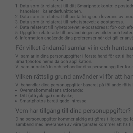
Data som är relaterat till ditt Smartphotokonto: e-postadr
händelser i kalenderfunktionen.
Data som är relaterat till beställning och leverans av pro
Data som är relaterat till nyhetsbrevet: e-postadress.
Data relaterat till nyhetsbrevet: e-postadress: för- och e
Uppgifter relaterade till användningen av bilder och texter
Information angående dina preferenser när det gäller an
För vilket ändamål samlar vi in och hanter
Vi samlar in dina personuppgifter i första hand för att till
Smartphotos hemsida och applikation.
Vi samlar också in och behandlar dina personuppgifter för 
Vilken rättslig grund använder vi för att h
Vi behandlar dina personuppgifter baserat på följande rättsl
Överenskommelsens utförande;
Ditt (uttryckliga) samtycke;
Smartphotos berättigade intresse.
Vem har tillgång till dina personuppgifter?
Dina personuppgifter kommer aldrig att göras tillgängliga f
samband med leveransen av våra tjänster kommer att ha tillg