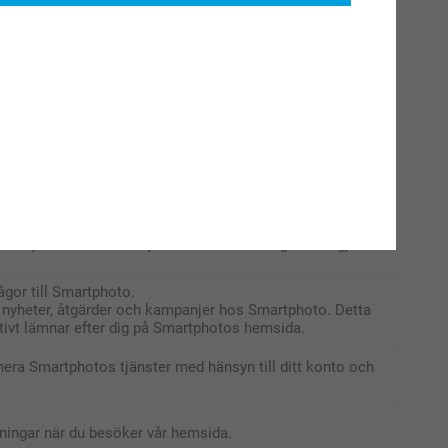
syfte att komma ihåg de inställningar du har ställt in.
os tjänster med hänsyn till ditt konto.
os tjänster med hänsyn till den beställning du har gjort.
ågor till Smartphoto.
m nyheter, åtgärder och kampanjer hos Smartphoto. Detta
ivt lämnar efter dig på Smartphotos hemsida.
mera Smartphotos tjänster med hänsyn till ditt konto och
lningar när du besöker vår hemsida.