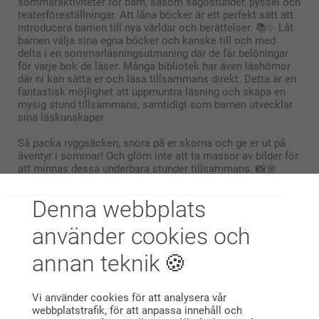
sommaraktiviteter för barn, såsom sagostunder, pyssel och
teaterföreställningar. Att låna böcker är ett perfekt sätt att
introducera barnen till nya världar och berättelser. 📚✨ Låt
barnen välja sina egna böcker och kanske till och med
delta i en sommarläsningsutmaning där de får belöningar
för varje bok de läser. Många bibliotek har även läshörnor
där ni kan sätta er och läsa tillsammans direkt. Detta är en
fantastisk möjlighet att uppmuntra läsning och skapa en
mysig stund tillsammans, samtidigt som barnen utvecklar
sina läskunskaper.
Så packa ryggsäcken, snöra på er skorna och ge er ut på
äventyr i sommar! Och glöm inte att ta massor av bilder för
att minnas dessa underbara stunder tillsammans. 📸🌼
Trevlig sommar från oss på smartphoto!
Denna webbplats
använder cookies och
annan teknik
Varför
smartphoto
?
Vi använder cookies för att analysera vår
webbplatstrafik, för att anpassa innehåll och