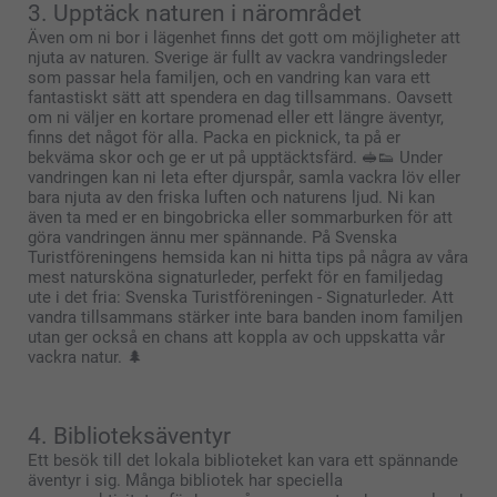
3. Upptäck naturen i närområdet
Även om ni bor i lägenhet finns det gott om möjligheter att
njuta av naturen. Sverige är fullt av vackra vandringsleder
som passar hela familjen, och en vandring kan vara ett
fantastiskt sätt att spendera en dag tillsammans. Oavsett
om ni väljer en kortare promenad eller ett längre äventyr,
finns det något för alla. Packa en picknick, ta på er
bekväma skor och ge er ut på upptäcktsfärd. 🥪👟 Under
vandringen kan ni leta efter djurspår, samla vackra löv eller
bara njuta av den friska luften och naturens ljud. Ni kan
även ta med er en bingobricka eller sommarburken för att
göra vandringen ännu mer spännande. På Svenska
Turistföreningens hemsida kan ni hitta tips på några av våra
mest natursköna signaturleder, perfekt för en familjedag
ute i det fria: Svenska Turistföreningen - Signaturleder. Att
vandra tillsammans stärker inte bara banden inom familjen
utan ger också en chans att koppla av och uppskatta vår
vackra natur. 🌲
4. Biblioteksäventyr
Ett besök till det lokala biblioteket kan vara ett spännande
äventyr i sig. Många bibliotek har speciella