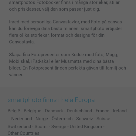
smartphotos Fotoböcker finns i många storlekar, stilar
MyNameBook
Villkor och garantier
Priser & betalning
och prisklasser, välj den som passar just dig.
Fotoalmanackor & Fotoagenda
Investor Relations
Status på beställningar
Fotoramar & Tillbehör
Inred med personliga Canvastavlor, med Foto på canvas
kan du föreviga dina bästa minnen. smartphoto erbjuder
Presentkort
flera olika storlekar, format och designs för din
Alla fotoprodukter
Canvastavla.
Skapa fina Fotopresenter som Kudde med foto, Mugg,
Mobilskal, iPad-skal eller Musmatta med dina bästa
bilder. En Fotopresent är den perfekta gåvan till familj och
vänner.
smartphoto finns i hela Europa
België
-
Belgique
-
Danmark
-
Deutschland
-
France
-
Ireland
-
Nederland
-
Norge
-
Österreich
-
Schweiz
-
Suisse
-
Switzerland
-
Suomi
-
Sverige
-
United Kingdom
-
Other Countries