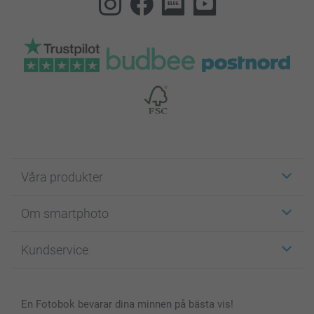
Våra produkter
Etiketter
Om smartphoto
Fotokort
Fotopresenter
Om smartphoto
Kundservice
Fotoböcker
För affiliates
Canvas & Väggdekoration
Allmän integritetspolicy
Kontakta oss & FAQ
Bilder, Fotoförstoring & Fotohäften
Cookie Policy
smartgaranti
En Fotobok bevarar dina minnen på bästa vis!
Skal till Mobil & Surfplatta
Sitemap
smartbonus