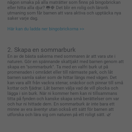
någon smaka på alla maträtter som finns på bingobrickan
eller hitta alla djur? 🐸🍓 Det blir en rolig och lärorik
utmaning som får barnen att vara aktiva och upptäcka nya
saker varje dag.
Här kan du ladda ner bingobrickorna >>
2. Skapa en sommarburk
En av de bästa sakerna med sommaren är att vara ute i
naturen. Gör en spännande skattjakt med barnen genom att
skapa en "sommarburk". Ta med en valfri burk ut på
promenaden i området eller till närmaste park, och låt
barnen samla saker som de hittar längs med vägen. Det
kan vara allt från vackra stenar, snäckor och pinnar till små
kottar och fjädrar. Låt barnen välja vad de vill plocka och
lägga i sin burk. När ni kommer hem kan ni tillsammans
titta på fynden och kanske skapa små berättelser om var
och hur ni hittade dem. En sommarburk är inte bara ett
minne av era äventyr utan också ett sätt för barnen att
utforska och lära sig om naturen på ett roligt sätt. 🌿