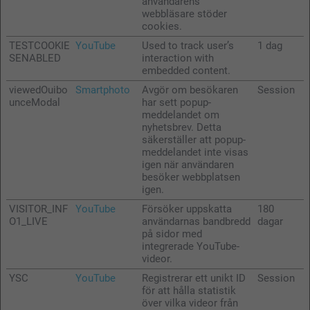
användarens
webbläsare stöder
cookies.
TESTCOOKIE
YouTube
Used to track user’s
1 dag
SENABLED
interaction with
embedded content.
viewedOuibo
Smartphoto
Avgör om besökaren
Session
unceModal
har sett popup-
meddelandet om
nyhetsbrev. Detta
säkerställer att popup-
meddelandet inte visas
igen när användaren
besöker webbplatsen
igen.
VISITOR_INF
YouTube
Försöker uppskatta
180
O1_LIVE
användarnas bandbredd
dagar
på sidor med
integrerade YouTube-
videor.
YSC
YouTube
Registrerar ett unikt ID
Session
för att hålla statistik
över vilka videor från