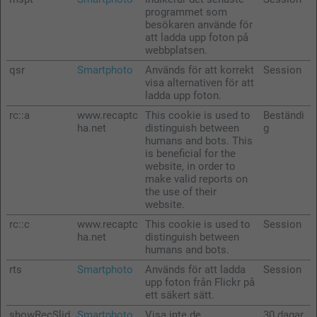
programmet som
besökaren använde för
att ladda upp foton på
webbplatsen.
qsr
Smartphoto
Används för att korrekt
Session
visa alternativen för att
ladda upp foton.
rc::a
www.recaptc
This cookie is used to
Beständi
ha.net
distinguish between
g
humans and bots. This
is beneficial for the
website, in order to
make valid reports on
the use of their
website.
rc::c
www.recaptc
This cookie is used to
Session
ha.net
distinguish between
humans and bots.
rts
Smartphoto
Används för att ladda
Session
upp foton från Flickr på
ett säkert sätt.
showRecSlid
Smartphoto
Visa inte de
30 dagar