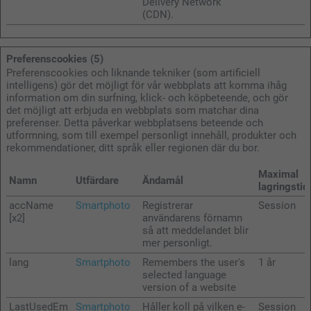
Delivery Network
(CDN).
Preferenscookies (5)
Preferenscookies och liknande tekniker (som artificiell
intelligens) gör det möjligt för vår webbplats att komma ihåg
information om din surfning, klick- och köpbeteende, och gör
det möjligt att erbjuda en webbplats som matchar dina
preferenser. Detta påverkar webbplatsens beteende och
utformning, som till exempel personligt innehåll, produkter och
rekommendationer, ditt språk eller regionen där du bor.
Maximal
Namn
Utfärdare
Ändamål
lagringstid
accName
Smartphoto
Registrerar
Session
[x2]
användarens förnamn
så att meddelandet blir
mer personligt.
lang
Smartphoto
Remembers the user's
1 år
selected language
version of a website
LastUsedEm
Smartphoto
Håller koll på vilken e-
Session