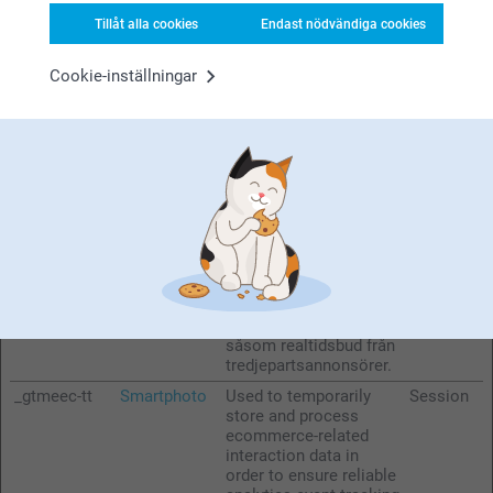
experimenting with
Tillåt alla cookies
Endast nödvändiga cookies
advertisement
efficiency across
websites using their
Cookie-inställningar
services.
_gcl_ls
Smartphoto
Tracks the conversion
Beständi
rate between the user
g
and the advertisement
banners on the website
- This serves to
optimise the relevance
of the advertisements
on the website.
_gtmeec
smartphoto.
Används av Facebook
Session
com
för att leverera en serie
reklamprodukter,
såsom realtidsbud från
tredjepartsannonsörer.
_gtmeec-tt
Smartphoto
Used to temporarily
Session
store and process
ecommerce-related
interaction data in
order to ensure reliable