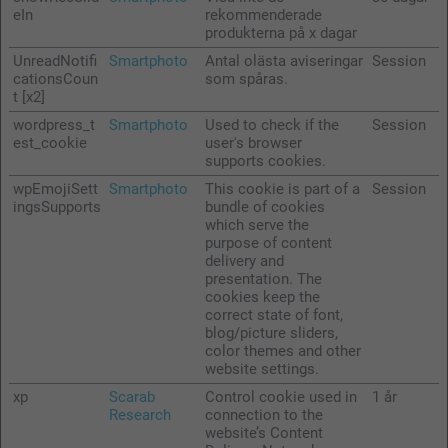
eIn
rekommenderade
produkterna på x dagar
UnreadNotifi
Smartphoto
Antal olästa aviseringar
Session
cationsCoun
som spåras.
t [x2]
wordpress_t
Smartphoto
Used to check if the
Session
est_cookie
user's browser
supports cookies.
wpEmojiSett
Smartphoto
This cookie is part of a
Session
ingsSupports
bundle of cookies
which serve the
purpose of content
delivery and
presentation. The
cookies keep the
correct state of font,
blog/picture sliders,
color themes and other
website settings.
xp
Scarab
Control cookie used in
1 år
Research
connection to the
website’s Content