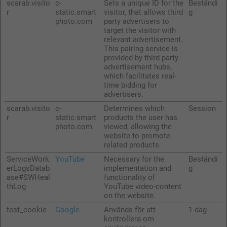
scarab.visito
c-
Sets a unique ID for the
Beständi
r
static.smart
visitor, that allows third
g
photo.com
party advertisers to
target the visitor with
relevant advertisement.
This pairing service is
provided by third party
advertisement hubs,
which facilitates real-
time bidding for
advertisers.
scarab.visito
c-
Determines which
Session
r
static.smart
products the user has
photo.com
viewed, allowing the
website to promote
related products.
ServiceWork
YouTube
Necessary for the
Beständi
erLogsDatab
implementation and
g
ase#SWHeal
functionality of
thLog
YouTube video-content
on the website.
test_cookie
Google
Används för att
1 dag
kontrollera om