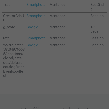
_xsd
Smartphoto
Väntande
Beständi
g
CreatorCdnU
Smartphoto
Väntande
Session
rl
g_state
Google
Väntande
180
dagar
retc
Smartphoto
Väntande
Session
v2/projects/
Google
Väntande
Session
58504976668
5/locations/
global/catal
ogs/default_
catalog/user
Events:colle
ct