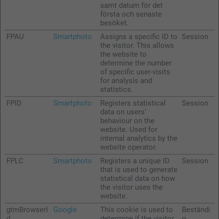
samt datum för det
första och senaste
besöket.
FPAU
Smartphoto
Assigns a specific ID to
Session
the visitor. This allows
the website to
determine the number
of specific user-visits
for analysis and
statistics.
FPID
Smartphoto
Registers statistical
Session
data on users'
behaviour on the
website. Used for
internal analytics by the
website operator.
FPLC
Smartphoto
Registers a unique ID
Session
that is used to generate
statistical data on how
the visitor uses the
website.
gtmBrowserI
Google
This cookie is used to
Beständi
d
determine if the visitor
g