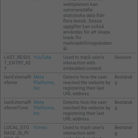
webbplatsen kan
sammanställa
statistiska data från
flera besök. Dessa
uppgifter kan också
användas för att skapa
leads för
marknadsföringsändam
ål.
LAST_RESUL
YouTube
Used to track user’s
Session
T_ENTRY_KE
interaction with
Y
embedded content.
lastExternalR
Meta
Detects how the user
Beständi
eferrer
Platforms,
reached the website by
g
Inc.
registering their last
URL-address.
lastExternalR
Meta
Detects how the user
Beständi
eferrerTime
Platforms,
reached the website by
g
Inc.
registering their last
URL-address.
LOCAL_STO
Vimeo
Used to track user’s
Beständi
RAGE_ID_PI
interaction with
g