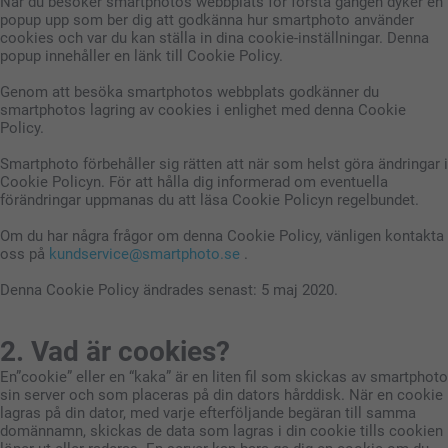
När du besöker smartphotos webbplats för första gången dyker en
popup upp som ber dig att godkänna hur smartphoto använder
cookies och var du kan ställa in dina cookie-inställningar. Denna
popup innehåller en länk till Cookie Policy.
Genom att besöka smartphotos webbplats godkänner du
smartphotos lagring av cookies i enlighet med denna Cookie
Policy.
Smartphoto förbehåller sig rätten att när som helst göra ändringar i
Cookie Policyn. För att hålla dig informerad om eventuella
förändringar uppmanas du att läsa Cookie Policyn regelbundet.
Om du har några frågor om denna Cookie Policy, vänligen kontakta
oss på
kundservice@smartphoto.se
.
Denna Cookie Policy ändrades senast: 5 maj 2020.
2. Vad är cookies?
En”cookie” eller en “kaka” är en liten fil som skickas av smartphoto
sin server och som placeras på din dators hårddisk. När en cookie
lagras på din dator, med varje efterföljande begäran till samma
domännamn, skickas de data som lagras i din cookie tills cookien