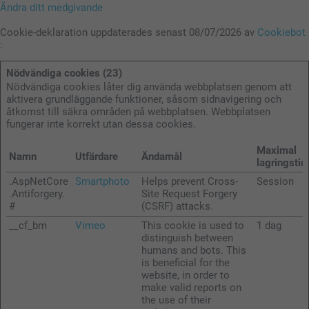
Ändra ditt medgivande
Cookie-deklaration uppdaterades senast 08/07/2026 av
Cookiebot
:
Nödvändiga cookies (23)
Nödvändiga cookies låter dig använda webbplatsen genom att
aktivera grundläggande funktioner, såsom sidnavigering och
åtkomst till säkra områden på webbplatsen. Webbplatsen
fungerar inte korrekt utan dessa cookies.
Maximal
Namn
Utfärdare
Ändamål
lagringstid
.AspNetCore
Smartphoto
Helps prevent Cross-
Session
.Antiforgery.
Site Request Forgery
#
(CSRF) attacks.
__cf_bm
Vimeo
This cookie is used to
1 dag
distinguish between
humans and bots. This
is beneficial for the
website, in order to
make valid reports on
the use of their