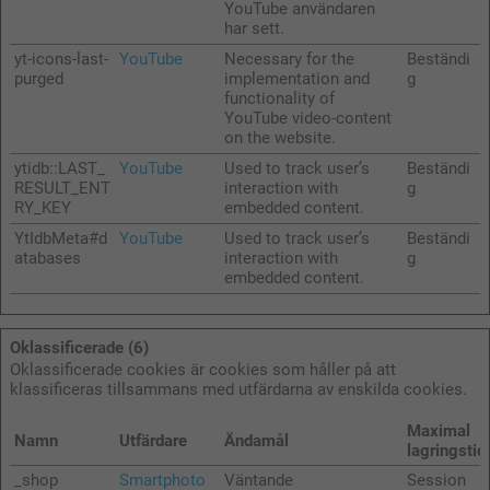
YouTube användaren
har sett.
yt-icons-last-
YouTube
Necessary for the
Beständi
purged
implementation and
g
functionality of
YouTube video-content
on the website.
ytidb::LAST_
YouTube
Used to track user’s
Beständi
RESULT_ENT
interaction with
g
RY_KEY
embedded content.
YtIdbMeta#d
YouTube
Used to track user’s
Beständi
atabases
interaction with
g
embedded content.
Oklassificerade (6)
Oklassificerade cookies är cookies som håller på att
klassificeras tillsammans med utfärdarna av enskilda cookies.
Maximal
Namn
Utfärdare
Ändamål
lagringstid
_shop
Smartphoto
Väntande
Session