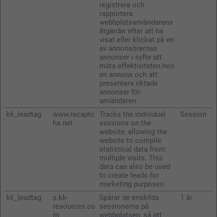
registrera och
rapportera
webbplatsanvändarens
åtgärder efter att ha
visat eller klickat på en
av annonsörernas
annonser i syfte att
mäta effektiviteten hos
en annons och att
presentera riktade
annonser för
användaren.
kk_leadtag
www.recaptc
Tracks the individual
Session
ha.net
sessions on the
website, allowing the
website to compile
statistical data from
multiple visits. This
data can also be used
to create leads for
marketing purposes.
kk_leadtag
s.kk-
Spårar de enskilda
1 år
resources.co
sessionerna på
m
webbplatsen, så att