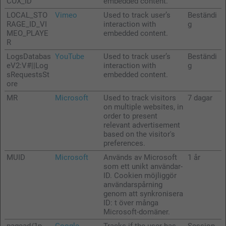
COX_ID
embedded content.
LOCAL_STO
Vimeo
Used to track user’s
Beständi
RAGE_ID_VI
interaction with
g
MEO_PLAYE
embedded content.
R
LogsDatabas
YouTube
Used to track user’s
Beständi
eV2:V#||Log
interaction with
g
sRequestsSt
embedded content.
ore
MR
Microsoft
Used to track visitors
7 dagar
on multiple websites, in
order to present
relevant advertisement
based on the visitor's
preferences.
MUID
Microsoft
Används av Microsoft
1 år
som ett unikt användar-
ID. Cookien möjliggör
användarspårning
genom att synkronisera
ID: t över många
Microsoft-domäner.