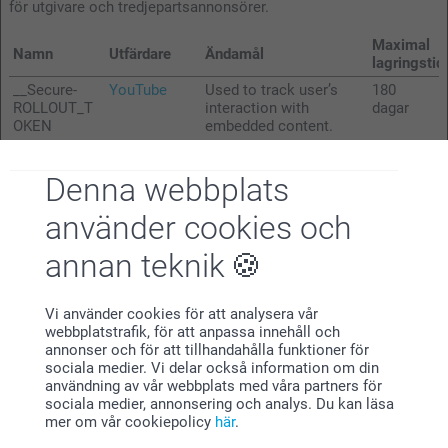
för utgivare och tredjepartsannonsörer.
Maximal
Namn
Utfärdare
Ändamål
lagringstid
__Secure-
YouTube
Used to track user’s
180
ROLLOUT_T
interaction with
dagar
OKEN
embedded content.
__Secure-
YouTube
Stores the user's video
Session
YEC
player preferences
Denna webbplats
using embedded
YouTube video
använder cookies och
__Secure-
YouTube
Used to track user’s
180
YNID
interaction with
dagar
annan teknik
embedded content.
_fbp [x2]
smartphoto.
Used by Facebook to
Session
Vi använder cookies för att analysera vår
com
deliver a series of
webbplatstrafik, för att anpassa innehåll och
Meta
advertisement products
annonser och för att tillhandahålla funktioner för
Platforms,
such as real time
sociala medier. Vi delar också information om din
Inc.
bidding from third party
användning av vår webbplats med våra partners för
advertisers.
sociala medier, annonsering och analys. Du kan läsa
_gcl_au
Smartphoto
Used by Google
3
mer om vår cookiepolicy
här
.
AdSense for
månader