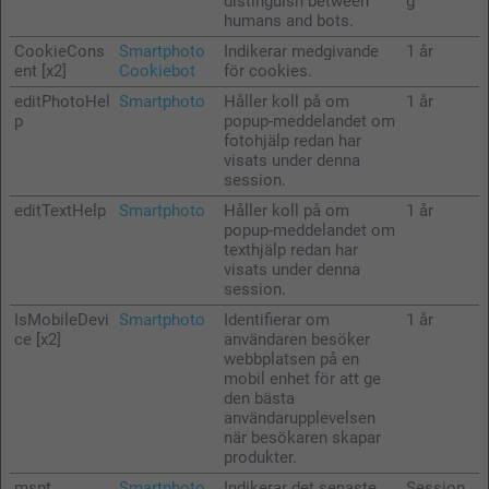
distinguish between
g
humans and bots.
CookieCons
Smartphoto
Indikerar medgivande
1 år
ent [x2]
Cookiebot
för cookies.
editPhotoHel
Smartphoto
Håller koll på om
1 år
p
popup-meddelandet om
fotohjälp redan har
visats under denna
session.
editTextHelp
Smartphoto
Håller koll på om
1 år
popup-meddelandet om
texthjälp redan har
visats under denna
session.
IsMobileDevi
Smartphoto
Identifierar om
1 år
ce [x2]
användaren besöker
webbplatsen på en
mobil enhet för att ge
den bästa
användarupplevelsen
när besökaren skapar
produkter.
mspt
Smartphoto
Indikerar det senaste
Session