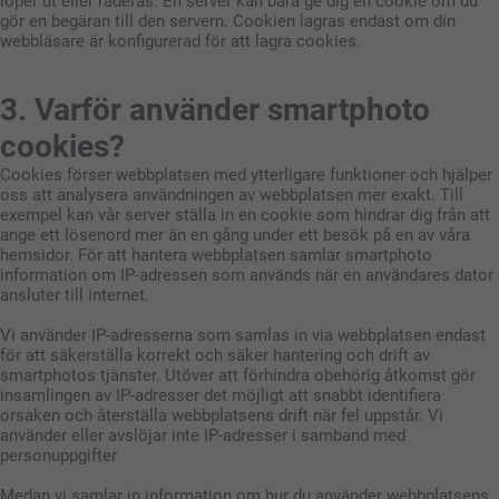
löper ut eller raderas. En server kan bara ge dig en cookie om du
gör en begäran till den servern. Cookien lagras endast om din
webbläsare är konfigurerad för att lagra cookies.
3. Varför använder smartphoto
cookies?
Cookies förser webbplatsen med ytterligare funktioner och hjälper
oss att analysera användningen av webbplatsen mer exakt. Till
exempel kan vår server ställa in en cookie som hindrar dig från att
ange ett lösenord mer än en gång under ett besök på en av våra
hemsidor. För att hantera webbplatsen samlar smartphoto
information om IP-adressen som används när en användares dator
ansluter till internet.
Vi använder IP-adresserna som samlas in via webbplatsen endast
för att säkerställa korrekt och säker hantering och drift av
smartphotos tjänster. Utöver att förhindra obehörig åtkomst gör
insamlingen av IP-adresser det möjligt att snabbt identifiera
orsaken och återställa webbplatsens drift när fel uppstår. Vi
använder eller avslöjar inte IP-adresser i samband med
personuppgifter
Medan vi samlar in information om hur du använder webbplatsens