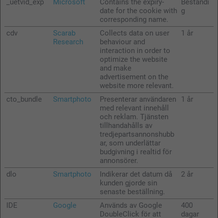
_uetvid_exp
Microsoft
Contains the expiry-
Beständi
date for the cookie with
g
corresponding name.
cdv
Scarab
Collects data on user
1 år
Research
behaviour and
interaction in order to
optimize the website
and make
advertisement on the
website more relevant.
cto_bundle
Smartphoto
Presenterar användaren
1 år
med relevant innehåll
och reklam. Tjänsten
tillhandahålls av
tredjepartsannonshubb
ar, som underlättar
budgivning i realtid för
annonsörer.
dlo
Smartphoto
Indikerar det datum då
2 år
kunden gjorde sin
senaste beställning.
IDE
Google
Används av Google
400
DoubleClick för att
dagar