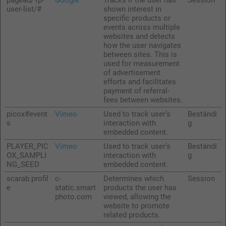
pagead/1p-
Google
Tracks if the user has
Session
user-list/#
shown interest in
specific products or
events across multiple
websites and detects
how the user navigates
between sites. This is
used for measurement
of advertisement
efforts and facilitates
payment of referral-
fees between websites.
picox#event
Vimeo
Used to track user’s
Beständi
s
interaction with
g
embedded content.
PLAYER_PIC
Vimeo
Used to track user’s
Beständi
OX_SAMPLI
interaction with
g
NG_SEED
embedded content.
scarab.profil
c-
Determines which
Session
e
static.smart
products the user has
photo.com
viewed, allowing the
website to promote
related products.