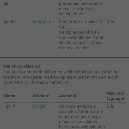
ail
postadress besökaren
senast använde på
webbplatsen.
persid
Smartphoto
Registrerar ett unikt ID
1 år
för
webbplatsbesökaren
och använder det för att
visa kampanjer riktade
mot nya kunder.
Statistikcookies (8)
Cookies för statistik hjälper en webbplatsägare att förstå hur
besökare interagerar med webbplatser genom att samla och
rapportera in information anonymt.
Maximal
Namn
Utfärdare
Ändamål
lagringstid
_ga_#
Google
Används av Google
2 år
Analytics för att samla
in data om hur många
gånger en användare
har besökt webbplatsen