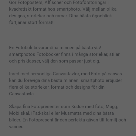
Gör Fotoposters, Affischer och Fotoförstoringar i
Fotoalmanackor & Fotoagenda
Investor Relations
Status på beställningar
kvadratiskt format hos smartphoto. Välj mellan olika
Fotoramar & Tillbehör
designs, storlekar och ramar. Dina bästa ögonblick
Presentkort
förtjänar stort format!
Alla fotoprodukter
En Fotobok bevarar dina minnen på bästa vis!
smartphotos Fotoböcker finns i många storlekar, stilar
och prisklasser, välj den som passar just dig.
Inred med personliga Canvastavlor, med Foto på canvas
kan du föreviga dina bästa minnen. smartphoto erbjuder
flera olika storlekar, format och designs för din
Canvastavla.
Skapa fina Fotopresenter som Kudde med foto, Mugg,
Mobilskal, iPad-skal eller Musmatta med dina bästa
bilder. En Fotopresent är den perfekta gåvan till familj och
vänner.