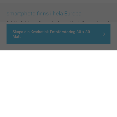
smartphoto finns i hela Europa
België
-
Belgique
-
Danmark
-
Deutschland
-
France
-
Ireland
-
Nederland
-
Norge
-
Österreich
-
Schweiz
-
Suisse
-
Skapa din Kvadratisk Fotoförstoring 30 x 30
Matt
Switzerland
-
Suomi
-
Sverige
-
United Kingdom
-
Other Countries
Alla priser är i svenska kronor (SEK), inklusive moms och exklusive porto.
© smartphoto group. All rights reserved