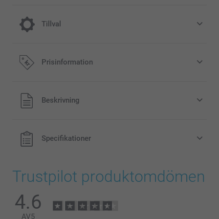
Tillval
Färg Effekt
Prisinformation
Gratis
Alla priser är i svenska kronor (SEK), inklusive moms och
Beskrivning
exklusive porto.
Svart-Vit
Sepia
Specifikationer
Trustpilot produktomdömen
Vad är den exakta storleken + finishen på mina bilder?
4.6
AV
5