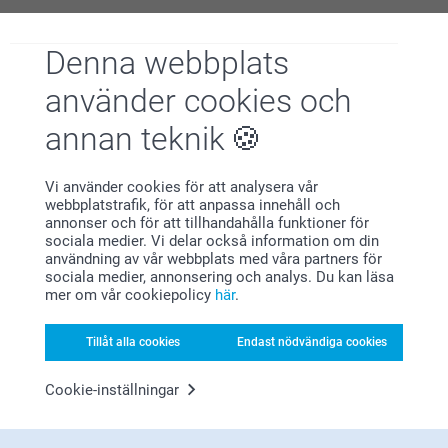
Hej Marie,
Karin Rosvall,
Stort tack för ditt omdöme av våra
2025-10-21
fotoförstoringar/posters. Tack för att du valt att
Denna webbplats
beställa hos oss 😊
Enkelt att beställa
Varma hälsningar
använder cookies och
Kirsi @smartphoto
Visa reaktioner
annan teknik
2025-10-24
12:36
Vi använder cookies för att analysera vår
Hej Karin,
webbplatstrafik, för att anpassa innehåll och
Mona Eriksson,
Stort tack för ditt omdöme av våra fotoförstoringar.
annonser och för att tillhandahålla funktioner för
2025-10-21
Tack för att du valt att beställa hos oss 😊
sociala medier. Vi delar också information om din
Varma hälsningar
Allt bra med tsnke på fotorna
användning av vår webbplats med våra partners för
Miia @smartphoto
sociala medier, annonsering och analys. Du kan läsa
Visa reaktioner
mer om vår cookiepolicy
här
.
2025-10-24
Tillåt alla cookies
Endast nödvändiga cookies
12:35
Hej Mona,
Visa mer
Cookie-inställningar
Stort tack för ditt omdöme av våra fotoförstoringar.
Tack för att du valt att beställa hos oss 😊
Relaterade produkter
Varma hälsningar