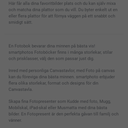
Fotoalmanackor & Fotoagenda
Investor Relations
Status på beställningar
Här får alla dina favoritbilder plats och du kan själv mixa
Fotoramar & Tillbehör
och matcha dina plattor som du vill. Du byter enkelt ut en
Presentkort
eller flera plattor för att förnya väggen på ett snabbt och
Alla fotoprodukter
smidigt sätt.
En Fotobok bevarar dina minnen på bästa vis!
smartphotos Fotoböcker finns i många storlekar, stilar
och prisklasser, välj den som passar just dig.
Inred med personliga Canvastavlor, med Foto på canvas
kan du föreviga dina bästa minnen. smartphoto erbjuder
flera olika storlekar, format och designs för din
Canvastavla.
Skapa fina Fotopresenter som Kudde med foto, Mugg,
Mobilskal, iPad-skal eller Musmatta med dina bästa
bilder. En Fotopresent är den perfekta gåvan till familj och
vänner.