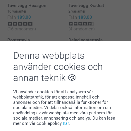
Tavelvägg Hexagon
Tavelvägg Kvadrat
10 varianter
2 varianter
Från
189,00
Från
189,00
(16 omdömen)
(4 omdömen)
Postertavla
Delad postertavla
Mer än 10 varianter
3 varianter
Från
219,00
Från
1 329,00
Denna webbplats
(51 omdömen)
använder cookies och
annan teknik
Vi använder cookies för att analysera vår
webbplatstrafik, för att anpassa innehåll och
Varför
smartphoto
?
annonser och för att tillhandahålla funktioner för
sociala medier. Vi delar också information om din
användning av vår webbplats med våra partners för
sociala medier, annonsering och analys. Du kan läsa
mer om vår cookiepolicy
här
.