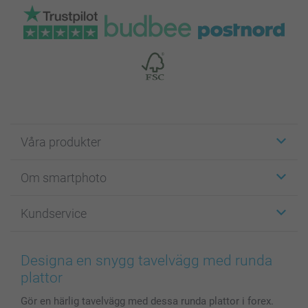
Våra produkter
Etiketter
Om smartphoto
Fotokort
Fotopresenter
Om smartphoto
Kundservice
Fotoböcker
För affiliates
Canvas & Väggdekoration
Allmän integritetspolicy
Kontakta oss & FAQ
Bilder, Fotoförstoring & Fotohäften
Cookie Policy
smartgaranti
Designa en snygg tavelvägg med runda
Skal till Mobil & Surfplatta
Sitemap
smartbonus
plattor
MyNameBook
Villkor och garantier
Priser & betalning
Gör en härlig tavelvägg med dessa runda plattor i forex.