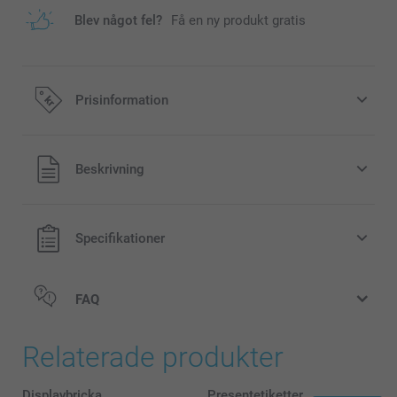
Blev något fel?
Få en ny produkt gratis
Prisinformation
Alla priser är i svenska kronor (SEK), inklusive moms och
Beskrivning
exklusive porto.
Specifikationer
FAQ
Relaterade produkter
Displaybricka
Presentetiketter