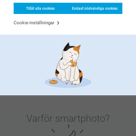
som familjer värdesätter i många år.
Gäster på babyshower
älskar att få personliga tackklistermärken som firar den
Tillåt alla cookies
Endast nödvändiga cookies
kommande ankomsten, medan födelsedagskalas blir extra
speciella med anpassade etiketter med foton eller namnet
Cookie-inställningar
på födelsedagsbarnet.
Dessa omtänksamma detaljer visar gästerna att de är
värdefulla deltagare på din speciella dag – inte bara
närvarande. Oavsett om det handlar om tacketiketter till
konfirmation med religiösa symboler eller lekfulla
födelsedags
klistermärken, skapar personliga gåvor en
sammanhållen känsla i firandet och får varje gäst att känna
sig personligt uppskattad. De fungerar som samtalsstartare
som sprider glädje och gemenskap och förvandlar enkla
tacksamhetsgester till kära minnen som påminner alla om
kärleken och lyckan som delades under ditt evenemang.
Varför
smartphoto
?