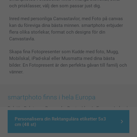
MyNameBook
Villkor och garantier
Priser & betalning
och prisklasser, välj den som passar just dig.
Fotoalmanackor & Fotoagenda
Investor Relations
Status på beställningar
Fotoramar & Tillbehör
Inred med personliga Canvastavlor, med Foto på canvas
kan du föreviga dina bästa minnen. smartphoto erbjuder
Presentkort
flera olika storlekar, format och designs för din
Alla fotoprodukter
Canvastavla.
Skapa fina Fotopresenter som Kudde med foto, Mugg,
Mobilskal, iPad-skal eller Musmatta med dina bästa
bilder. En Fotopresent är den perfekta gåvan till familj och
vänner.
smartphoto finns i hela Europa
België
-
Belgique
-
Danmark
-
Deutschland
-
France
-
Ireland
-
Nederland
-
Norge
-
Österreich
-
Schweiz
-
Suisse
-
Personalisera din Rektangulära etiketter 5x3
Switzerland
-
Suomi
-
Sverige
-
United Kingdom
-
cm (48 st)
Other Countries