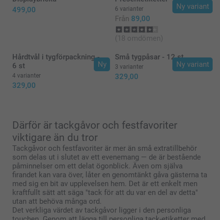
Ny variant
499,00
6 varianter
Från
89,00
(18 omdömen)
Hårdtvål i tygförpackning -
Små tygpåsar - 12 st
Ny
Ny variant
6 st
3 varianter
4 varianter
329,00
329,00
Därför är tackgåvor och festfavoriter
viktigare än du tror
Tackgåvor och festfavoriter är mer än små extratillbehör
som delas ut i slutet av ett evenemang — de är bestående
påminnelser om ett delat ögonblick. Även om själva
firandet kan vara över, låter en genomtänkt gåva gästerna ta
med sig en bit av upplevelsen hem. Det är ett enkelt men
kraftfullt sätt att säga "tack för att du var en del av detta"
utan att behöva många ord.
Det verkliga värdet av tackgåvor ligger i den personliga
touchen. Genom att lägga till personliga tack-etiketter med