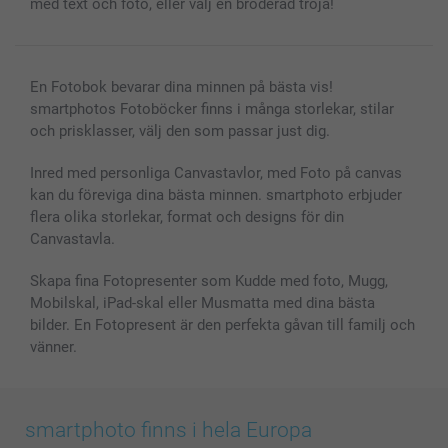
med text och foto, eller välj en broderad tröja!
Fotoramar & Tillbehör
Presentkort
Alla fotoprodukter
En Fotobok bevarar dina minnen på bästa vis!
smartphotos Fotoböcker finns i många storlekar, stilar
och prisklasser, välj den som passar just dig.
Inred med personliga Canvastavlor, med Foto på canvas
kan du föreviga dina bästa minnen. smartphoto erbjuder
flera olika storlekar, format och designs för din
Canvastavla.
Skapa fina Fotopresenter som Kudde med foto, Mugg,
Mobilskal, iPad-skal eller Musmatta med dina bästa
bilder. En Fotopresent är den perfekta gåvan till familj och
vänner.
smartphoto finns i hela Europa