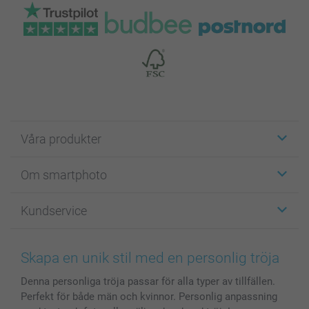
Våra produkter
Etiketter
Om smartphoto
Fotokort
Fotopresenter
Om smartphoto
Kundservice
Fotoböcker
För affiliates
Canvas & Väggdekoration
Allmän integritetspolicy
Kontakta oss & FAQ
Bilder, Fotoförstoring & Fotohäften
Cookie Policy
smartgaranti
Skapa en unik stil med en personlig tröja
Skal till Mobil & Surfplatta
Sitemap
smartbonus
Denna personliga tröja passar för alla typer av tillfällen.
MyNameBook
Villkor och garantier
Priser & betalning
Perfekt för både män och kvinnor. Personlig anpassning
Fotoalmanackor & Fotoagenda
Investor Relations
Status på beställningar