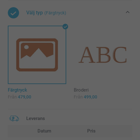
Välj typ
(Färgtryck)
Färgtryck
Broderi
Från
479,00
Från
499,00
Leverans
Datum
Pris