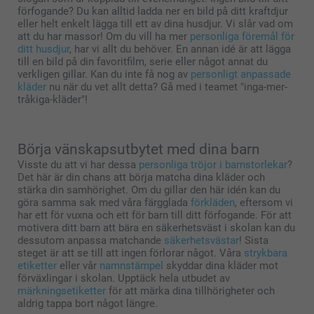
förfogande? Du kan alltid ladda ner en bild på ditt kraftdjur
eller helt enkelt lägga till ett av dina husdjur. Vi slår vad om
att du har massor! Om du vill ha mer
personliga föremål för
ditt husdjur
, har vi allt du behöver. En annan idé är att lägga
till en bild på din favoritfilm, serie eller något annat du
verkligen gillar. Kan du inte få nog av
personligt anpassade
kläder
nu när du vet allt detta? Gå med i teamet "inga-mer-
tråkiga-kläder"!
Börja vänskapsutbytet med dina barn
Visste du att vi har dessa
personliga tröjor i barnstorlekar
?
Det här är din chans att börja matcha dina kläder och
stärka din samhörighet. Om du gillar den här idén kan du
göra samma sak med våra färgglada
förkläden
, eftersom vi
har ett för vuxna och ett för barn till ditt förfogande. För att
motivera ditt barn att bära en säkerhetsväst i skolan kan du
dessutom anpassa matchande
säkerhetsvästar
! Sista
steget är att se till att ingen förlorar något. Våra
strykbara
etiketter
eller vår
namnstämpel
skyddar dina kläder mot
förväxlingar i skolan. Upptäck hela utbudet av
märkningsetiketter
för att märka dina tillhörigheter och
aldrig tappa bort något längre.