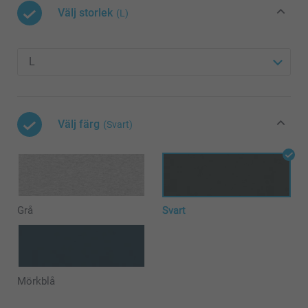
Välj storlek
(L)
Välj färg
(Svart)
Grå
Svart
Mörkblå