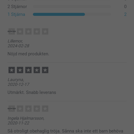
61,5 cm
2 Stjärnor
0
L
1 Stjärna
2
70 cm
58,5 cm
Tvätta:
Lillemor,
2024-02-28
Torktumla:
62,5 cm
Stryka:
Nöjd med produkten.
Bleka:
XL
Kemtvätt:
72 cm
Lauryna,
62 cm
2020-12-17
Utmärkt. Snabb leverans
63,5 cm
Ingela Hjalmarsson,
2020-11-22
Så otroligt obehaglig tröja. Sånna ska inte ett barn behöva