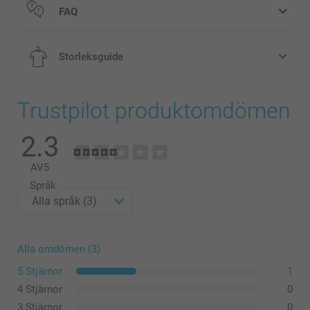
FAQ
Storleksguide
Trustpilot produktomdömen
S
2.3
66 cm
AV
5
51,5 cm
Språk
60,5 cm
M
Alla omdömen (3)
68 cm
5 Stjärnor
1
55 cm
4 Stjärnor
0
3 Stjärnor
0