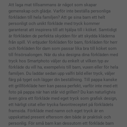
MyNameBook
Villkor och garantier
Priser & betalning
Att laga mat tillsammans är något som skapar
Fotoalmanackor & Fotoagenda
Investor Relations
Status på beställningar
gemenskap och glädje. Varför inte beställa personliga
Fotoramar & Tillbehör
förkläden till hela familjen? Att ge sina barn ett helt
Presentkort
personligt och unikt förkläde med tryck kommer
Alla fotoprodukter
garanterat att inspirera till att hjälpa till i köket. Samtidigt
är förkläden de perfekta skydden för att skydda kläderna
från spill. Vi erbjuder förkläden för barn, förkläden för herr
och förkläden för dam som passar lika bra till köket som
till frisörsalongen. När du ska designa dina förkläden med
tryck hos Smartphoto väljer du enkelt ut vilken typ av
förkläde du vill ha, exempelvis till barn, vuxen eller för hela
familjen. Du laddar sedan upp valfri bild eller tryck, väljer
färg på tyget och lägger din beställning. Till pappa kanske
ett grillförkläde herr kan passa perfekt, varför inte med ett
foto på pappa när han står vid grillen? Du kan naturligtvis
även göra ett förkläde med eget tryck som grafisk design,
ett härligt citat eller trycka favoritreceptet på förklädets
framsida. Förkläde med namn och eget tryck är en
uppskattad present eftersom den både är praktisk och
personlig. För små barn kan dessutom ett förkläde barn