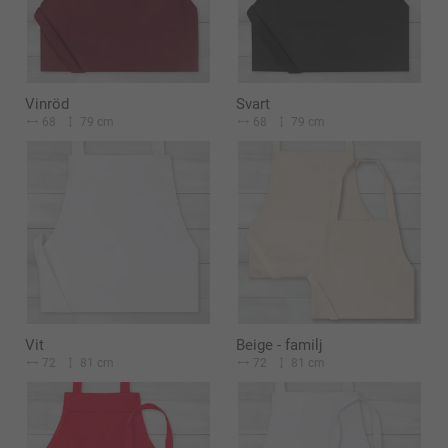
Vinröd
Svart
68
79 cm
68
79 cm
Vit
Beige - familj
72
81 cm
72
81 cm