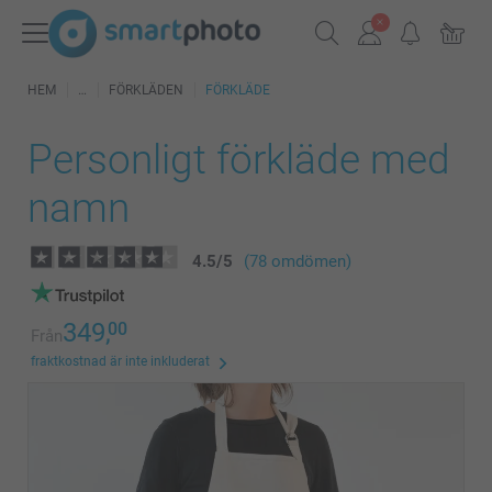
HEM
FÖRKLÄDEN
FÖRKLÄDE
Personligt förkläde med
namn
4.5
/
5
(78 omdömen)
349,
00
Från
fraktkostnad är inte inkluderat