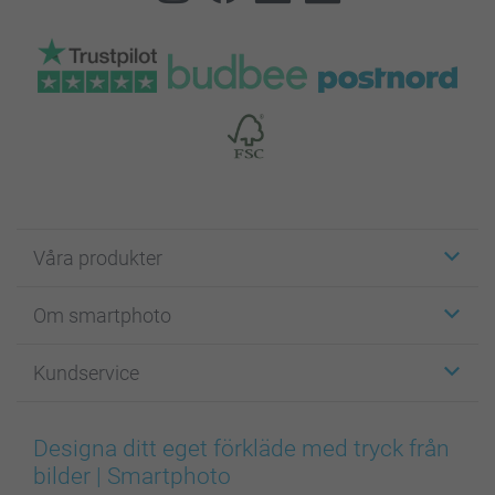
Våra produkter
Etiketter
Om smartphoto
Fotokort
Fotopresenter
Om smartphoto
Kundservice
Fotoböcker
För affiliates
Canvas & Väggdekoration
Allmän integritetspolicy
Kontakta oss & FAQ
Bilder, Fotoförstoring & Fotohäften
Cookie Policy
smartgaranti
Designa ditt eget förkläde med tryck från
Skal till Mobil & Surfplatta
Sitemap
smartbonus
bilder | Smartphoto