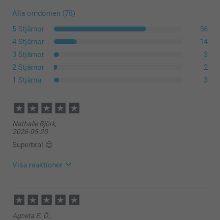
Alla omdömen (78)
5 Stjärnor
56
4 Stjärnor
14
3 Stjärnor
3
2 Stjärnor
2
100% bomull
1 Stjärna
3
100% polyester
Nathalie Björk,
Tillverkat av 100 % naturlig rättvisemärkt bomull* med
2026-05-20
samma utseende och känsla som linne
Superbra! 😊
Justerbart nackrem
Stor framficka
Visa reaktioner
2026-06-10
10:32
Hej Nathalie,
Agneta E. Ö.,
Stort tack för fem stjärnor och ditt fina omdöme! Vi