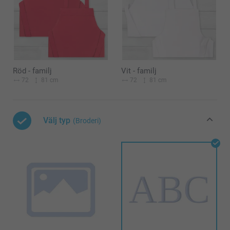
Röd - familj
Vit - familj
72
81 cm
72
81 cm
Välj typ
(Broderi)