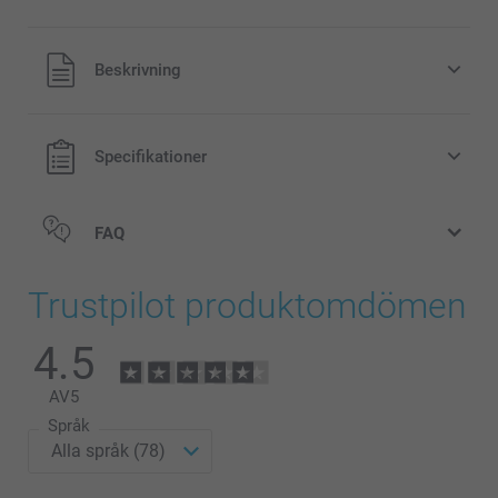
Alla priser är i svenska kronor (SEK), inklusive moms och
Beskrivning
exklusive porto.
Specifikationer
FAQ
Trustpilot produktomdömen
4.5
AV
5
Språk