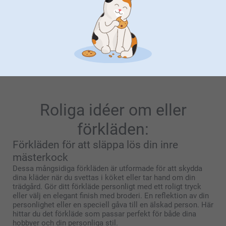
(19 omdömen)
Saltkvarn & Pepparkvarn
Tekopp
4 varianter
169,00
Från
479,00
(70 omdömen)
(1 omdömen)
Roliga idéer om eller
förkläden:
Förkläden för att släppa lös din inre
mästerkock
Dessa mångsidiga förkläden är utformade för att skydda
dina kläder när du svettas i köket eller tar hand om din
trädgård. Gör ditt förkläde personligt med ett roligt tryck
eller välj en elegant finish med broderi. En reflektion av din
personlighet eller en speciell gåva till en älskad person. Här
hittar du det förkläde som passar perfekt för både dina
hobbyer och din personliga stil.