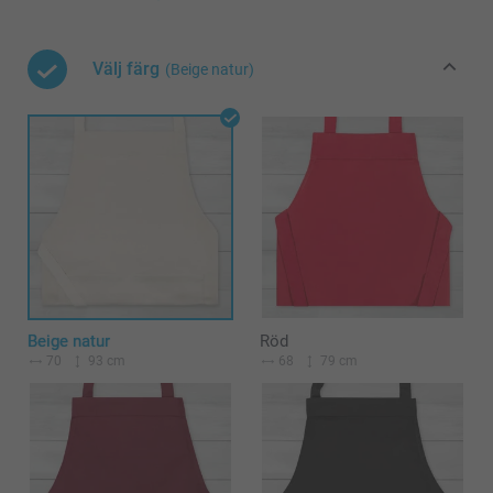
Välj färg
(Beige natur)
Beige natur
Röd
70
93 cm
68
79 cm