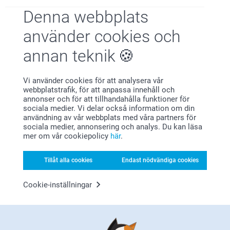
Visa reaktioner
Denna webbplats
2026-02-03
använder cookies och
13:40
Hej Johan,
annan teknik
Jenny Halvarsson,
Stort tack för dina ⭐️⭐️⭐️⭐️ och omdöme, kul att du är
2026-01-19
nöjd med ditt förkläde!
Vi önskar dig en fin dag!
Fint och stilrent förkläde som uppskattades av mottagaren!
Vi använder cookies för att analysera vår
Varma hälsningar,
webbplatstrafik, för att anpassa innehåll och
Kirsi @smartphoto
Visa reaktioner
annonser och för att tillhandahålla funktioner för
sociala medier. Vi delar också information om din
användning av vår webbplats med våra partners för
2026-01-20
sociala medier, annonsering och analys. Du kan läsa
10:10
mer om vår cookiepolicy
här
.
Hej
Visa mer
Så härligt att läsa, tack för ditt fina omdöme, vi är
glada att ha dig som kund!
Tillåt alla cookies
Endast nödvändiga cookies
Relaterade produkter
🩵-liga hälsningar
Pernilla @smartphoto
Cookie-inställningar
Skärbräda i trä
Grytlappar - 2 st
3 varianter
219,00
Från
289,00
(5 omdömen)