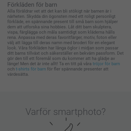
Förkläden för barn
Alla föräldrar vet att det kan bli stökigt när barnen är i
närheten. Skydda din ögonsten med ett roligt personligt
förkläde, en spännande present till små barn som hjälper
dem att utforska sina hobbies. Låt ditt barn skulptera,
vispa, färglägga och måla samtidigt som kläderna hålls
rena. Anpassa med deras favoritfärger, motiv, foton eller
välj att lägga till deras namn med broderi för en elegant
look. Våra förkläden har långa öglor i midjan som passar
ditt barns tillväxt och säkerställer en bekväm passform. Det
gör den till ett föremål som du kommer att ha glädje av
länge! Men det är inte allt! Ta en titt på våra
tröjor för barn
och
t-shirts för barn
för fler spännande presenter att
värdesätta.
Varför
smartphoto
?