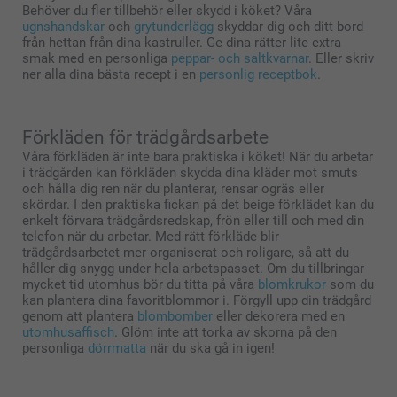
Behöver du fler tillbehör eller skydd i köket? Våra
ugnshandskar
och
grytunderlägg
skyddar dig och ditt bord
från hettan från dina kastruller. Ge dina rätter lite extra
smak med en personliga
peppar- och saltkvarnar
. Eller skriv
ner alla dina bästa recept i en
personlig receptbok
.
Förkläden för trädgårdsarbete
Våra förkläden är inte bara praktiska i köket! När du arbetar
i trädgården kan förkläden skydda dina kläder mot smuts
och hålla dig ren när du planterar, rensar ogräs eller
skördar. I den praktiska fickan på det beige förklädet kan du
enkelt förvara trädgårdsredskap, frön eller till och med din
telefon när du arbetar. Med rätt förkläde blir
trädgårdsarbetet mer organiserat och roligare, så att du
håller dig snygg under hela arbetspasset. Om du tillbringar
mycket tid utomhus bör du titta på våra
blomkrukor
som du
kan plantera dina favoritblommor i. Förgyll upp din trädgård
genom att plantera
blombomber
eller dekorera med en
utomhusaffisch
. Glöm inte att torka av skorna på den
personliga
dörrmatta
när du ska gå in igen!