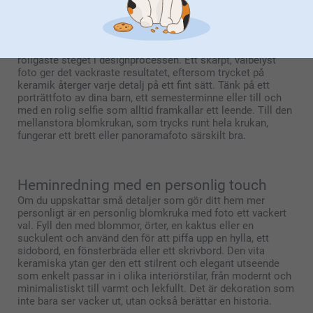
Välj det perfekta fotot till din blomkruka
Vilket foto väljer du till din blomkruka? Det är direkt det
roligaste steget i designprocessen. Ett skarpt, välbelyst
foto ger det vackraste resultatet, eftersom trycket på
keramik återger varje detalj på ett fint sätt. Tänk på ett
porträttfoto av dina barn, ett semesterminne eller till och
med en rolig selfie som alltid framkallar ett leende. Till den
mellanstora blomkrukan, som trycks runt hela krukan,
fungerar ett brett eller panoramafoto särskilt bra.
Heminredning med en personlig touch
Om du uppskattar små detaljer som gör ditt hem mer
personligt är en personlig blomkruka med foto ett vackert
val. Fyll den med blommor, örter, en kaktus eller en
suckulent och använd den för att piffa upp en hylla, ett
sidobord, en fönsterbräda eller ett skrivbord. Den vita
keramiska ytan ger den ett stilrent och elegant utseende
som enkelt passar in i olika interiörstilar, från modernt och
minimalistiskt till varmt och lekfullt. Det är dekoration som
inte bara ser vacker ut, utan också berättar en historia.