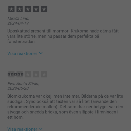
Mirella Lind,
2024-04-19
Uppskattad present till mormor! Krukorna hade gärna fått
vara lite större, men nu passar dem perfekta på
fönsterbrädan.
Visa reaktioner
2024-04-22
14:50
Hej Mirella,
Ewa Aneta Sörlin,
Stort tack för dina 5 stjärnor och omdöme av våra
2023-05-20
krukor:)
Härligt att mormor uppskattade presenten!
Blomkrukorna var okej, men inte mer. Bilderna på de var lite
Varma hälsningar
suddiga . Synd också att texten var så litet (använde den
Kirsi @smartphoto
rekommenderade mallen). Det som drar ner betyget var den
stygga och snedda bricka, som även släppte i limningen i
ett hörn.
Visa reaktioner