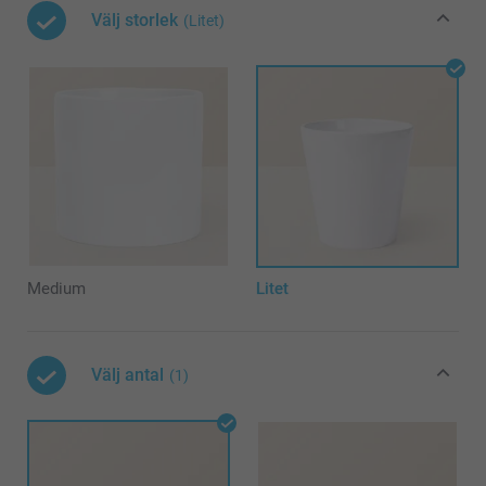
Välj storlek
(Litet)
Medium
Litet
Välj antal
(1)