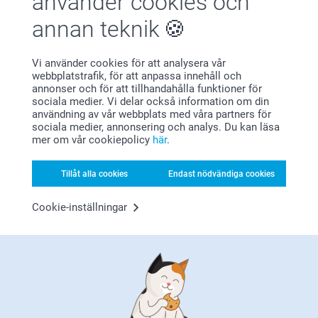
använder cookies och
Ny
st
Mer än 10 varianter
annan teknik
259,00
Från
499,00
(3 omdömen)
Vi använder cookies för att analysera vår
webbplatstrafik, för att anpassa innehåll och
Träblock med glasvas
Vattenflaska
annonser och för att tillhandahålla funktioner för
2 varianter
3 varianter
sociala medier. Vi delar också information om din
Från
369,00
299,00
användning av vår webbplats med våra partners för
sociala medier, annonsering och analys. Du kan läsa
(2 omdömen)
mer om vår cookiepolicy
här
.
Tillåt alla cookies
Endast nödvändiga cookies
Tillför mer personlighet i ditt hem
Cookie-inställningar
En personlig blomkruka är ett vackert sätt att tillföra värme,
stil och personlighet till ditt hem. Oavsett om du väljer ett
favoritfoto, en meningsfull text eller ett motiv som passar
ditt interiör, förvandlar denna dekorativa blomkruka ett
vardagligt föremål till något alldeles eget. Den passar fint i
vardagsrummet, köket, hallen, sovrummet eller till och med
på en övertäckt terrass och gör det enkelt att skapa ett
mysigt hörn som känns precis som du.