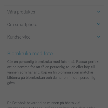
Våra produkter
Etiketter
Om smartphoto
Fotokort
Fotopresenter
Om smartphoto
Kundservice
Fotoböcker
För affiliates
Canvas & Väggdekoration
Allmän integritetspolicy
Kontakta oss & FAQ
Bilder, Fotoförstoring & Fotohäften
Cookie Policy
smartgaranti
Blomkruka med foto
Skal till Mobil & Surfplatta
Sitemap
smartbonus
Gör en personlig blomkruka med foton på. Passar perfekt
MyNameBook
Villkor och garantier
Priser & betalning
att ha hemma för att få en personlig touch eller köp till
Fotoalmanackor & Fotoagenda
Investor Relations
Status på beställningar
vännen som har allt. Köp en fin blomma som matchar
Fotoramar & Tillbehör
bilderna på blomkrukan och du har en fin och personlig
Presentkort
gåva.
Alla fotoprodukter
En Fotobok bevarar dina minnen på bästa vis!