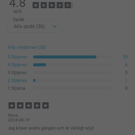
4.8
AV
5
Liten blomkruka
Språk
Alla omdömen (36)
5 Stjärnor
29
Mellanstor blomkruka
4 Stjärnor
6
3 Stjärnor
0
2 Stjärnor
1
1 Stjärna
0
Rana,
2024-08-19
Jag köper andra gången och är väldigt nöjd