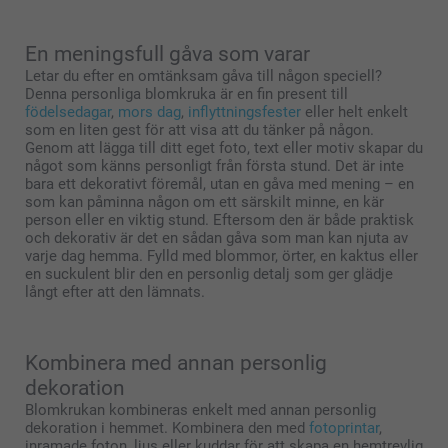
En meningsfull gåva som varar
Letar du efter en omtänksam gåva till någon speciell?
Denna personliga blomkruka är en fin present till
födelsedagar
,
mors dag
,
inflyttningsfester
eller helt enkelt
som en liten gest för att visa att du tänker på någon.
Genom att lägga till ditt eget foto, text eller motiv skapar du
något som känns personligt från första stund. Det är inte
bara ett dekorativt föremål, utan en gåva med mening – en
som kan påminna någon om ett särskilt minne, en kär
person eller en viktig stund. Eftersom den är både praktisk
och dekorativ är det en sådan gåva som man kan njuta av
varje dag hemma. Fylld med blommor, örter, en kaktus eller
en suckulent blir den en personlig detalj som ger glädje
långt efter att den lämnats.
Kombinera med annan personlig
dekoration
Blomkrukan kombineras enkelt med annan personlig
dekoration i hemmet. Kombinera den med
fotoprintar
,
inramade foton, ljus eller kuddar för att skapa en hemtrevlig