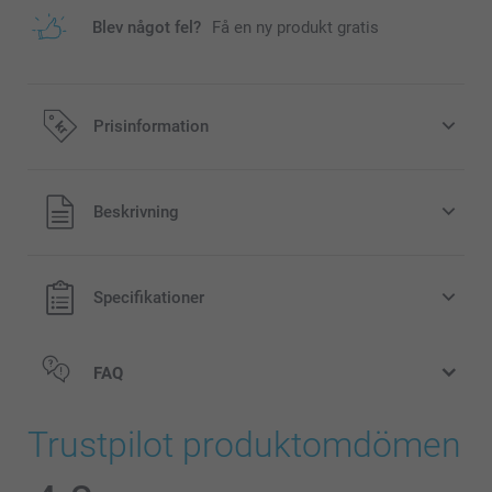
Blev något fel?
Få en ny produkt gratis
Prisinformation
Alla priser är i svenska kronor (SEK), inklusive moms och
Beskrivning
exklusive porto.
Specifikationer
FAQ
Trustpilot produktomdömen