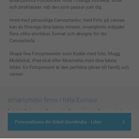
smartphotos Fotoböcker finns i många storlekar, stilar
och prisklasser, välj den som passar just dig.
Inred med personliga Canvastavlor, med Foto på canvas
kan du föreviga dina bästa minnen. smartphoto erbjuder
flera olika storlekar, format och designs för din
Canvastavla.
Skapa fina Fotopresenter som Kudde med foto, Mugg,
Mobilskal, iPad-skal eller Musmatta med dina bästa
bilder. En Fotopresent är den perfekta gåvan till familj och
vänner.
smartphoto finns i hela Europa
België
-
Belgique
-
Danmark
-
Deutschland
-
France
-
Ireland
-
Nederland
-
Norge
-
Österreich
-
Schweiz
-
Suisse
-
Personalisera din Enkel blomkruka - Liten
Switzerland
-
Suomi
-
Sverige
-
United Kingdom
-
Other Countries