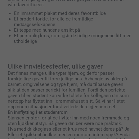
våre favorittideer:
En innrammet plakat med deres favorittbilde
Et brodert forkle, for alle de fremtidige
middagsselskapene
Et teppe med hundens ansikt på
Et personlig krus, som gjør de tidlige morgenene litt mer
utholdelige
Ulike innvielsesfester, ulike gaver
Det finnes mange ulike typer hjem, og derfor passer
forskjellige gaver til forskjellige hus. Avhengig av alder på
barnet, omgivelsene og type hjem, må du tilpasse gaven
slik at den passer perfekt for familien. Fordi den perfekte
gaven til en student kan virke tullete for kollegaen din som
nettopp har flyttet inn i drømmehuset sitt. Så vi har listet
opp noen situasjoner for å veilede dere gjennom det:
En innflytting i et studentrom
Sjansen er stor for at de flytter inn med noen fremmede og
uten kjøkkenutstyr. Så gaven din bør være noe praktisk.
Hva med drikkeglass eller et krus med navnet deres på? Ja.
Eller et kjøkkenhåndkle med en morsom intern spøk? Enda