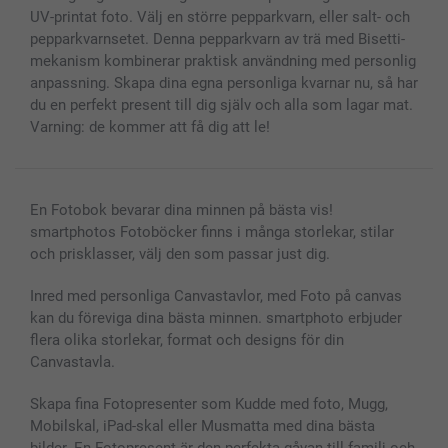
Alla fotoprodukter
UV-printat foto. Välj en större pepparkvarn, eller salt- och
pepparkvarnsetet. Denna pepparkvarn av trä med Bisetti-
mekanism kombinerar praktisk användning med personlig
anpassning. Skapa dina egna personliga kvarnar nu, så har
du en perfekt present till dig själv och alla som lagar mat.
Varning: de kommer att få dig att le!
En Fotobok bevarar dina minnen på bästa vis!
smartphotos Fotoböcker finns i många storlekar, stilar
och prisklasser, välj den som passar just dig.
Inred med personliga Canvastavlor, med Foto på canvas
kan du föreviga dina bästa minnen. smartphoto erbjuder
flera olika storlekar, format och designs för din
Canvastavla.
Skapa fina Fotopresenter som Kudde med foto, Mugg,
Mobilskal, iPad-skal eller Musmatta med dina bästa