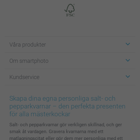
Våra produkter
Etiketter
Om smartphoto
Fotokort
Fotopresenter
Om smartphoto
Kundservice
Fotoböcker
För affiliates
Canvas & Väggdekoration
Allmän integritetspolicy
Kontakta oss & FAQ
Bilder, Fotoförstoring & Fotohäften
Cookie Policy
smartgaranti
Skapa dina egna personliga salt- och
Skal till Mobil & Surfplatta
Sitemap
smartbonus
pepparkvarnar – den perfekta presenten
MyNameBook
Villkor och garantier
Priser & betalning
för alla mästerkockar
Fotoalmanackor & Fotoagenda
Investor Relations
Status på beställningar
Salt- och pepparkvarnar gör verkligen skillnad, och ger
Fotoramar & Tillbehör
smak åt vardagen. Gravera kvarnarna med ett
Presentkort
matlagningscitat eller gör dem mer personliga med ett