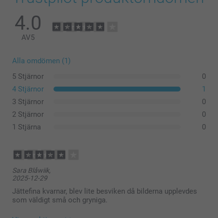
4.0
AV
5
Alla omdömen (1)
5 Stjärnor
0
4 Stjärnor
1
3 Stjärnor
0
2 Stjärnor
0
1 Stjärna
0
Sara Blåwiik,
2025-12-29
Jättefina kvarnar, blev lite besviken då bilderna upplevdes
som väldigt små och gryniga.