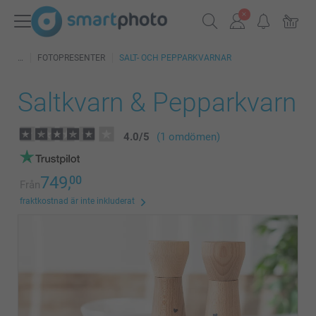
FOTOPRESENTER
SALT- OCH PEPPARKVARNAR
Saltkvarn & Pepparkvarn
4.0
/
5
(1 omdömen)
749,
00
Från
fraktkostnad är inte inkluderat