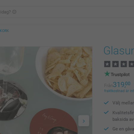
 KORK
Glasu
319,
00
Från
fraktkostnad är in
Välj mella
Kvalitetsf
baksida av
Ge en gåva