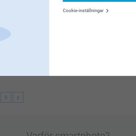
stället.
Cookie-inställningar
oss att du är nöjd med kvalitén!
e mängder så ska vi se över priset, eller
en från Smartphoto. Bästa tänkbara kvalitet.
 det behövs. Smartphoto är ett
5
lägg och service, det uppskattar vi!
Varför
smartphoto
?