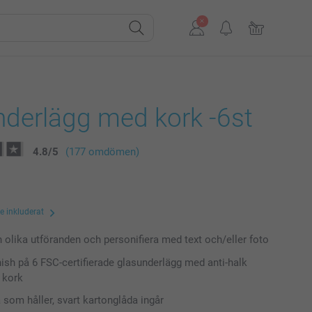
nderlägg med kork -6st
4.8
/
5
(177 omdömen)
te inkluderat
n olika utföranden och personifiera med text och/eller foto
inish på 6 FSC-certifierade glasunderlägg med anti-halk
 kork
 som håller, svart kartonglåda ingår