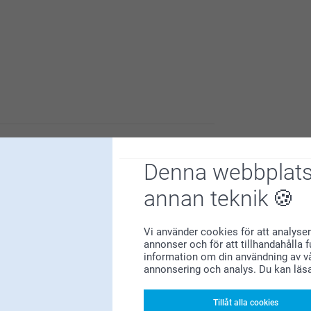
superglada att ha dig som kund!
Denna webbplats
u är nöjd med dina glasunderlägg med kork!
annan teknik
Vi använder cookies för att analyser
annonser och för att tillhandahålla 
information om din användning av vå
annonsering och analys. Du kan läs
u är nöjd med dina Glasunderlägg med kork!
Tillåt alla cookies