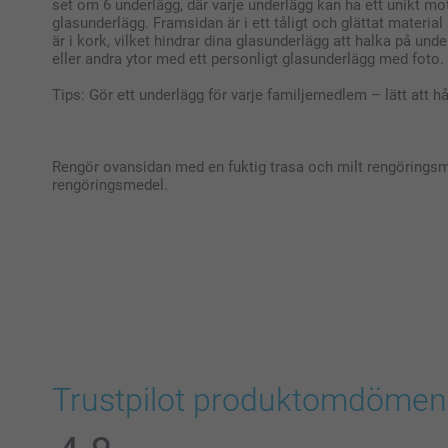
set om 6 underlägg, där varje underlägg kan ha ett unikt mot
glasunderlägg. Framsidan är i ett tåligt och glättat materi
är i kork, vilket hindrar dina glasunderlägg att halka på un
eller andra ytor med ett personligt glasunderlägg med foto.
Tips: Gör ett underlägg för varje familjemedlem – lätt att 
Rengör ovansidan med en fuktig trasa och milt rengöringsm
rengöringsmedel.
Trustpilot produktomdömen