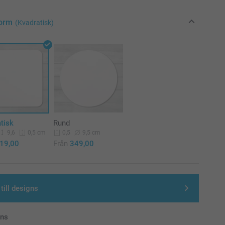
Form
(Kvadratisk)
tisk
Rund
9,6
9,5 cm
0,5 cm
0,5
19,00
Från
349,00
till designs
ans