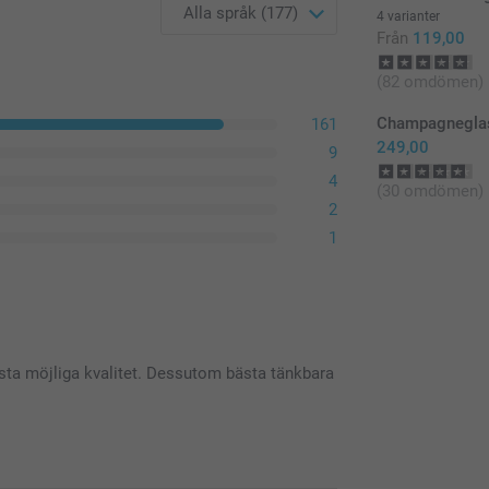
4 varianter
Från
119,00
(82 omdömen)
Champagneglas
161
249,00
9
4
(30 omdömen)
2
1
sta möjliga kvalitet. Dessutom bästa tänkbara