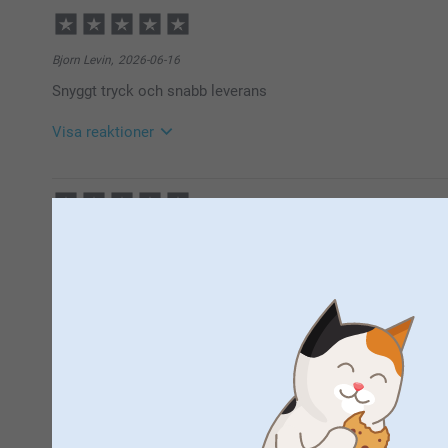
2026-06-25
10:39
Hej Anders,
Bjorn Levin,
2026-06-16
Så härligt att läsa, tack för ditt fina omdöme, vi är 
Snyggt tryck och snabb leverans
🩵-liga hälsningar
Helene @smartphoto
Visa reaktioner
2026-06-17
10:47
Hej Björn,
Susanna Andersson,
2026-06-16
Stort tack för dina ⭐️⭐️⭐️⭐️⭐️ och omdöme, kul att d
Bra kvalitet!
Vi önskar dig en fin sommar!
Visa reaktioner
Varma hälsningar,
Helene @smartphoto
2026-06-17
11:10
Hej Susanna,
Jan W Bergman,
2026-06-12
Stort tack för dina ⭐️⭐️⭐️⭐️⭐️ och omdöme, kul att d