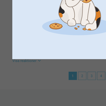
Priset är aningen högt, tycker jag. Det vore bra runt 200 kr i 
Vi önskar dig en fin sommar!
Visa reaktioner
Varma hälsningar,
Helene @smartphoto
2026-06-12
11:00
Hej Jan,
Tack frö ditt omdöme och dina 5 stjärnor, det gläder 
Anders Gabrielsson,
2026-06-04
Kontakta gärna vår kundservice om du beställer störr
Jag är alltid lika nöjd och lycklig när jag får glasunderlägg
invänta kommande rabatter om du har möjlighet 😊
Snabb leverans och mycket bra stöd från Kundsupporten när
Varma hälsningar
toppenföretag.
Kirsi @smartphoto
Visa reaktioner
2026-06-10
1
2
3
4
09:44
Stort tack Anders för din feedback om våra glasunder
Vänliga hälsningar
Miia @smartphoto