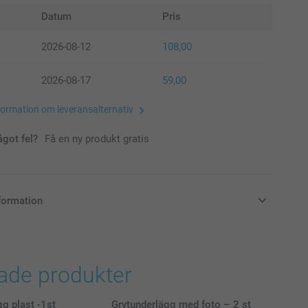
Datum
Pris
2026-08-12
108,00
2026-08-17
59,00
formation om leveransalternativ
ågot fel?
Få en ny produkt gratis
formation
i svenska kronor (SEK), inklusive moms och exklusive porto.
rade produkter
gg plast -1st
Grytunderlägg med foto – 2 st