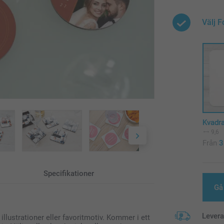
Välj 
Kvadra
9,6
Från
3
Specifikationer
Gå 
Lever
llustrationer eller favoritmotiv. Kommer i ett