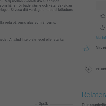
iv. Välj mellan kvadratiska eller runda
al som håller för både värme och väta. Baksidan
derlaget. Skydda ditt vardagsrumsbord, köksbord
hålla reda på vems glas som är vems.
Mer in
edel. Använd inte blekmedel eller starka
Blev n
Prisin
Alla priser är 
Relate
Språk
Tallriksunderlä